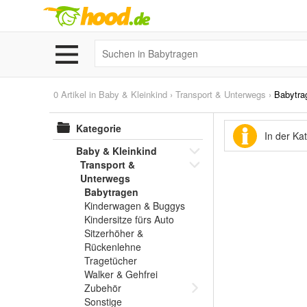
0 Artikel in
Baby & Kleinkind
›
Transport & Unterwegs
›
Babytra
Kategorie
In der Ka
Baby & Kleinkind
Transport &
Unterwegs
Babytragen
Kinderwagen & Buggys
Kindersitze fürs Auto
Sitzerhöher &
Rückenlehne
Tragetücher
Walker & Gehfrei
Zubehör
Sonstige