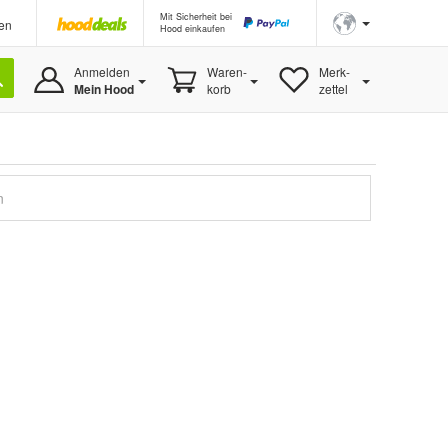
Mit Sicherheit bei
en
Hood einkaufen
Anmelden
Waren-
Merk-
Mein Hood
korb
zettel
n