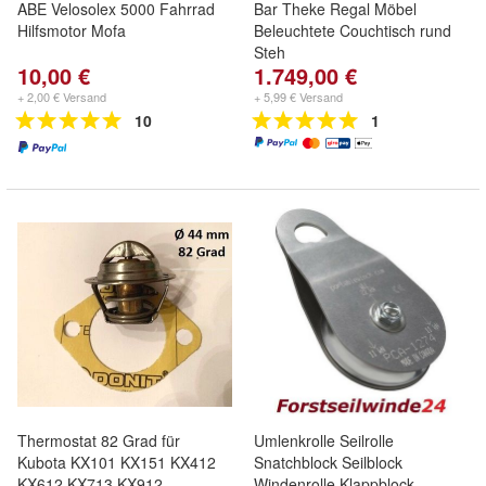
ABE Velosolex 5000 Fahrrad
Bar Theke Regal Möbel
Hilfsmotor Mofa
Beleuchtete Couchtisch rund
Steh
10,00 €
1.749,00 €
+ 2,00 € Versand
+ 5,99 € Versand
10
1
Thermostat 82 Grad für
Umlenkrolle Seilrolle
Kubota KX101 KX151 KX412
Snatchblock Seilblock
KX612 KX713 KX912
Windenrolle Klappblock