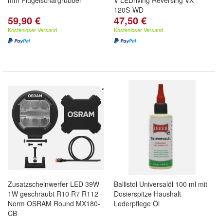
mm Flügelschargrubber
V LEDriving Reversing VX
120S-WD
59,90 €
47,50 €
Kostenloser Versand
Kostenloser Versand
Zusatzscheinwerfer LED 39W
Ballistol Universalöl 100 ml mit
1W geschraubt R10 R7 R112 -
Dosierspitze Haushalt
Norm OSRAM Round MX180-
Lederpflege Öl
CB