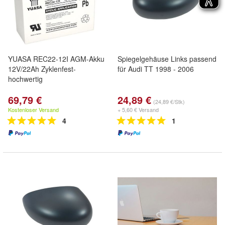
YUASA REC22-12I AGM-Akku
Spiegelgehäuse Links passend
12V/22Ah Zyklenfest-
für Audi TT 1998 - 2006
hochwertig
69,79 €
24,89 €
(24,89 €/Stk)
Kostenloser Versand
+ 5,60 € Versand
4
1