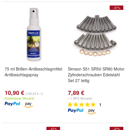
- 47%
75 ml Brillen-Antibeschlagmittel
Simson S51 SR50 SR80 Motor
Antibeschlagspray
Zylinderschrauben Edelstahl
Set 27 teilig
10,90 €
7,89 €
(145,33 € / l)
Kostenloser Versand
+ 1,99 € Versand
1
- 47%
- 47%