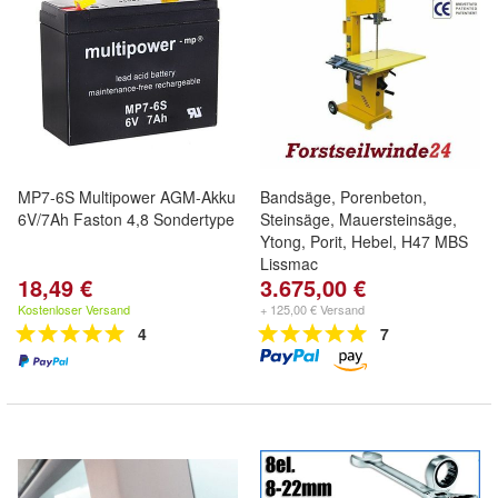
MP7-6S Multipower AGM-Akku
Bandsäge, Porenbeton,
6V/7Ah Faston 4,8 Sondertype
Steinsäge, Mauersteinsäge,
Ytong, Porit, Hebel, H47 MBS
Lissmac
18,49 €
3.675,00 €
Kostenloser Versand
+ 125,00 € Versand
4
7