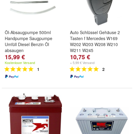
Öl-Absaugpumpe 500ml
Auto Schlüssel Gehäuse 2
Handpumpe Saugpumpe
Tasten f Mercedes W169
Umfüll Diesel Benzin Öl
W202 W203 W208 W210
absaugen
W211 W245
15,99 €
10,75 €
Kostenloser Versand
+ 5,99 € Versand
1
2