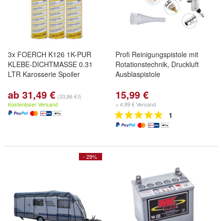
3x FOERCH K126 1K-PUR
Profi Reinigungspistole mit
KLEBE-DICHTMASSE 0.31
Rotationstechnik, Druckluft
LTR Karosserie Spoiler
Ausblaspistole
ab 31,49 €
15,99 €
(33,86 €/l)
Kostenloser Versand
+ 4,99 € Versand
1
- 29%