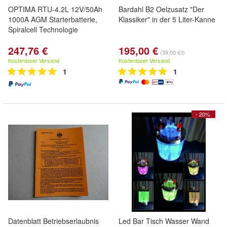
OPTIMA RTU-4.2L 12V/50Ah
Bardahl B2 Oelzusatz "Der
1000A AGM Starterbatterie,
Klassiker" in der 5 Liter-Kanne
Spiralcell Technologie
247,76 €
195,00 €
(39,00 €/l)
Kostenloser Versand
Kostenloser Versand
1
1
- 20%
Datenblatt Betriebserlaubnis
Led Bar Tisch Wasser Wand