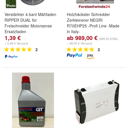
Verstärkter 4-kant Mähfaden
Holzhäcksler Schredder
RIPPER DUAL für
Zerkleinerer NEGRI
Freischneider Motorsense
R70EHP25 -Profi Line -Made
Ersatzfaden
in Italy-
1,39 €
ab 989,00 €
(989,00 €/Stk)
+ 5,99 € Versand
+ 99,00 € Versand
2
2