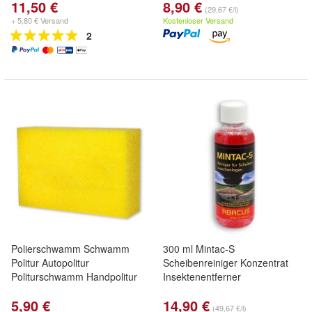
11,50 €
8,90 €
(29,67 €/l)
+ 5,80 € Versand
Kostenloser Versand
2
Polierschwamm Schwamm
300 ml Mintac-S
Politur Autopolitur
Scheibenreiniger Konzentrat
Politurschwamm Handpolitur
Insektenentferner
5,90 €
14,90 €
(49,67 €/l)