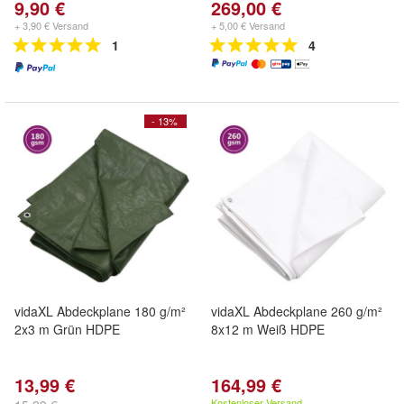
9,90 €
269,00 €
+ 3,90 € Versand
+ 5,00 € Versand
1
4
- 13%
vidaXL Abdeckplane 180 g/m²
vidaXL Abdeckplane 260 g/m²
2x3 m Grün HDPE
8x12 m Weiß HDPE
13,99 €
164,99 €
Kostenloser Versand