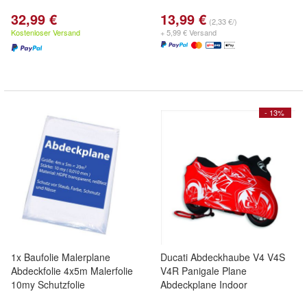
32,99 €
13,99 €
(2,33 €/)
Kostenloser Versand
+ 5,99 € Versand
- 13%
1x Baufolie Malerplane
Ducati Abdeckhaube V4 V4S
Abdeckfolie 4x5m Malerfolie
V4R Panigale Plane
10my Schutzfolie
Abdeckplane Indoor