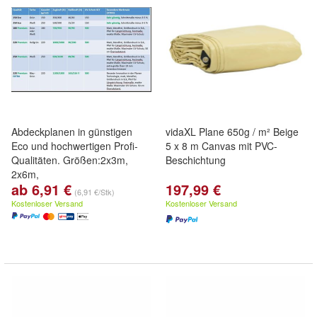
Abdeckplanen in günstigen
vidaXL Plane 650g / m² Beige
Eco und hochwertigen Profi-
5 x 8 m Canvas mit PVC-
Qualitäten. Größen:2x3m,
Beschichtung
2x6m,
ab 6,91 €
197,99 €
4x6m, 6x8m, 6x10m, 8x10m,
(6,91 €/Stk)
8x12m, 8x16m, 10x12m,
Kostenloser Versand
Kostenloser Versand
14x16m, 16x16, 15x20m,
20x20m