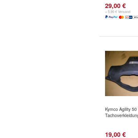
29,00 €
+ 5,90 € Versand
Kymco Agility 50
Tachoverkleidun
19,00 €