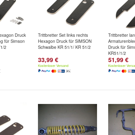
 Hexagon Druck
Trittbretter Set links rechts
Trittbretter la
g für Simson
Hexagon Druck für SIMSON
Armaturenble
1/2
Schwalbe KR 51/1/ KR 51/2
Druck für Si
KR51/1/2
33,99 €
51,99 €
Kostenloser Versand
Kostenloser Vers