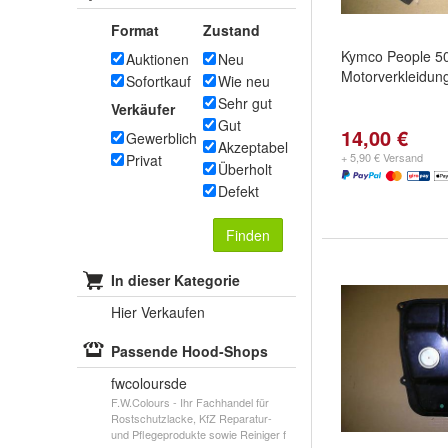
Format
Zustand
Kymco People 5
Auktionen
Neu
Motorverkleidun
Sofortkauf
Wie neu
Sehr gut
Verkäufer
Gut
14,00 €
Gewerblich
Akzeptabel
+ 5,90 € Versand
Privat
Überholt
Defekt
Finden
In dieser Kategorie
Hier Verkaufen
Passende Hood-Shops
fwcoloursde
F.W.Colours - Ihr Fachhandel für
Rostschutzlacke, KfZ Reparatur-
und Pflegeprodukte sowie Reiniger f