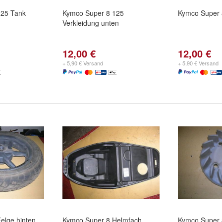
125 Tank
Kymco Super 8 125
Kymco Super 8
Verkleidung unten
12,00 €
12,00 €
+ 5,90 € Versand
+ 5,90 € Versand
elge hinten
Kymco Super 8 Helmfach
Kymco Super 