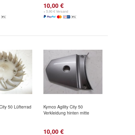
10,00 €
+ 5,90 € Versand
City 50 Lüfterrad
Kymco Agility City 50
Verkleidung hinten mitte
10,00 €