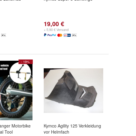
19,00 €
+ 5,90 € Versand
- 19%
anger Motorbike
Kymco Agility 125 Verkleidung
l Tool
vor Helmfach