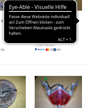
 50 S Halterung
Kymco People 50 S Lüfterrad
11,00 €
+ 5,90 € Versand