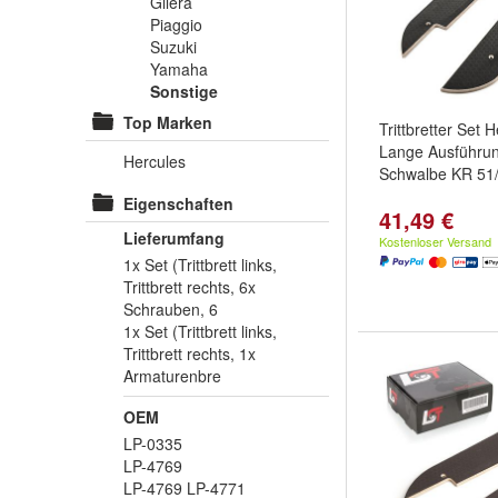
Gilera
Piaggio
Suzuki
Yamaha
Sonstige
Top Marken
Trittbretter Set
Lange Ausführun
Hercules
Schwalbe KR 51/
Eigenschaften
41,49 €
Lieferumfang
Kostenloser Versand
1x Set (Trittbrett links,
Trittbrett rechts, 6x
Schrauben, 6
1x Set (Trittbrett links,
Trittbrett rechts, 1x
Armaturenbre
OEM
LP-0335
LP-4769
LP-4769 LP-4771