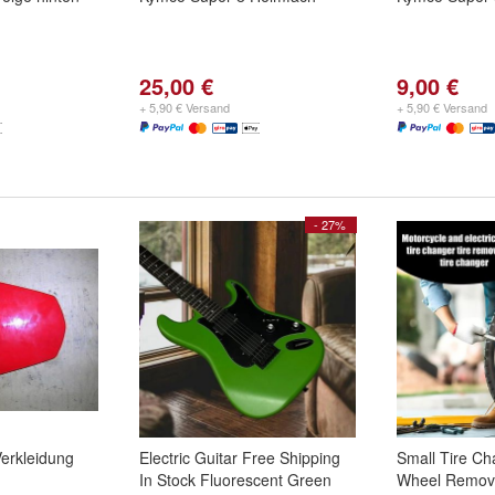
25,00 €
9,00 €
+ 5,90 € Versand
+ 5,90 € Versand
- 27%
erkleidung
Electric Guitar Free Shipping
Small Tire Ch
In Stock Fluorescent Green
Wheel Remova