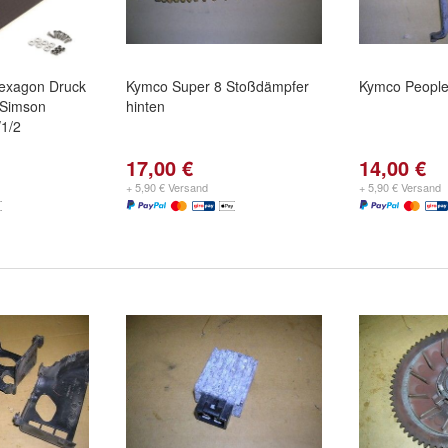
 Hexagon Druck
Kymco Super 8 Stoßdämpfer
Kymco People
 Simson
hinten
1/2
17,00 €
14,00 €
+ 5,90 € Versand
+ 5,90 € Versand