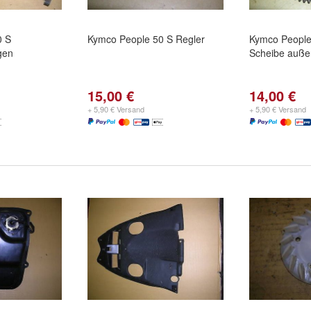
0 S
Kymco People 50 S Regler
Kymco People
gen
Scheibe auße
15,00 €
14,00 €
+ 5,90 € Versand
+ 5,90 € Versand