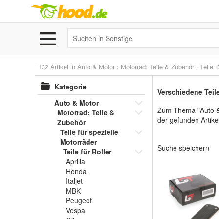
132 Artikel in
Auto & Motor
›
Motorrad: Teile & Zubehör
›
Teile f
Kategorie
Verschiedene Teile
Auto & Motor
Zum Thema "Auto & M
Motorrad: Teile &
der gefunden Artik
Zubehör
Teile für spezielle
Motorräder
Suche speichern
Teile für Roller
Aprilia
Honda
Italjet
MBK
Peugeot
Vespa