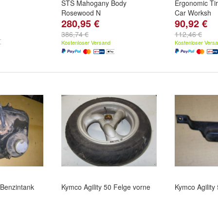
STS Mahogany Body
Ergonomic Ti
Rosewood N
Car Worksh
280,95 €
90,92 €
386,74 €
112,46 €
Kostenloser Versand
Kostenloser Vers
 Benzintank
Kymco Agility 50 Felge vorne
Kymco Agility 