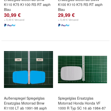
K110 K75 K1100 RS RT asph
K100 K110 K75 RS RT asph
Blau
Blau
30,99 €
29,99 €
+ 5,49 € Versand
+ 5,49 € Versand
Außenspiegel Spiegelglas
Spiegelglas Ersatzglas
Ersatzglas Motorrad Bmw
Motorrad Honda Honda VF
K1100 LT ab 1991-98 asph
1000 R Typ SC 16 ab 1984-87