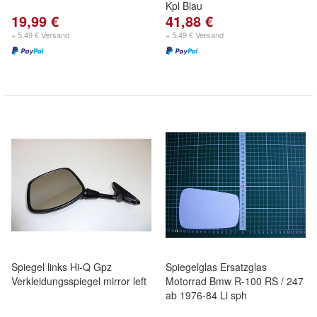
Kpl Blau
19,99 €
41,88 €
+ 5,49 € Versand
+ 5,49 € Versand
Spiegel links Hi-Q Gpz
Spiegelglas Ersatzglas
Verkleidungsspiegel mirror left
Motorrad Bmw R-100 RS / 247
ab 1976-84 Li sph