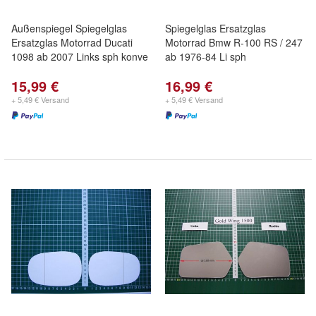
Außenspiegel Spiegelglas
Spiegelglas Ersatzglas
Ersatzglas Motorrad Ducati
Motorrad Bmw R-100 RS / 247
1098 ab 2007 Links sph konve
ab 1976-84 Li sph
15,99 €
16,99 €
+ 5,49 € Versand
+ 5,49 € Versand