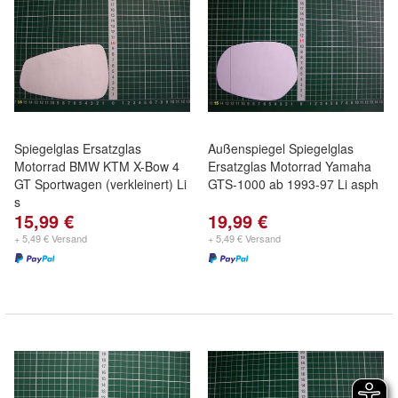
Spiegelglas Ersatzglas
Außenspiegel Spiegelglas
Motorrad BMW KTM X-Bow 4
Ersatzglas Motorrad Yamaha
GT Sportwagen (verkleinert) Li
GTS-1000 ab 1993-97 Li asph
s
15,99 €
19,99 €
+ 5,49 € Versand
+ 5,49 € Versand