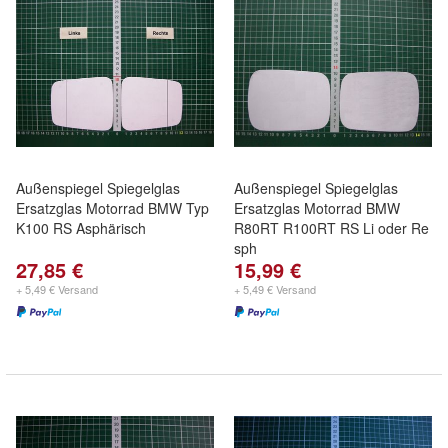
Außenspiegel Spiegelglas
Außenspiegel Spiegelglas
Ersatzglas Motorrad BMW Typ
Ersatzglas Motorrad BMW
K100 RS Asphärisch
R80RT R100RT RS Li oder Re
sph
27,85 €
15,99 €
+ 5,49 € Versand
+ 5,49 € Versand