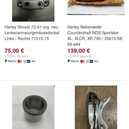
Harley Shovel 72-81 org. neu
Harley Nebenwelle
Lenkerarmaturgehäusedeckel
Countershaft NOS Sportster
Links / Rechts 71519-75
XL, XLCR, XR 750 / 35613-58/
58-e84
75,00 €
139,00 €
+ 5,90 € Versand
+ 4,90 € Versand