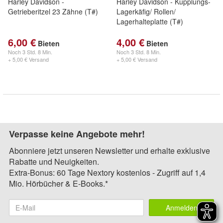
Harley Davidson -
Harley Davidson - Kupplungs-
Getrieberitzel 23 Zähne (T#)
Lagerkäfig/ Rollen/
Lagerhalteplatte (T#)
6,00 €
4,00 €
Bieten
Bieten
Noch
3 Std. 8 Min.
Noch
3 Std. 8 Min.
+ 5,00 € Versand
+ 5,00 € Versand
Verpasse keine Angebote mehr!
Abonniere jetzt unseren Newsletter und erhalte exklusive
Rabatte und Neuigkeiten.
Extra-Bonus: 60 Tage Nextory kostenlos - Zugriff auf 1,4
Mio. Hörbücher & E-Books.*
Anmelden