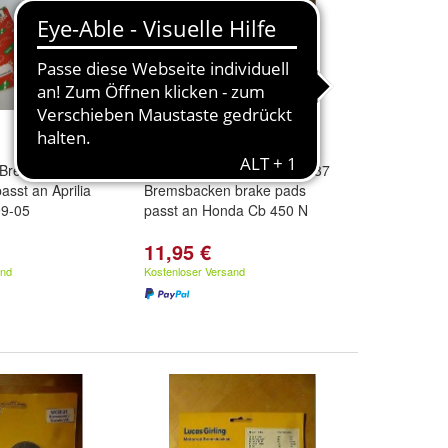
 Bremsbacken
Bremsbeläge Lucas Mcb-537
asst an Aprilia
Bremsbacken brake pads
99-05
passt an Honda Cb 450 N
11,95 €
and
Kostenloser Versand