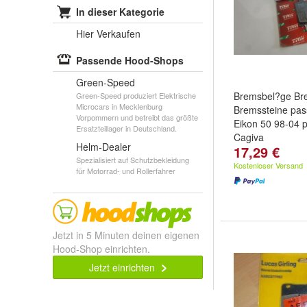
In dieser Kategorie
Hier Verkaufen
Passende Hood-Shops
Green-Speed
Bremsbel?ge Br
Green-Speed produziert Elektrische
Microcars in Mecklenburg
Bremssteine pas
Vorpommern und betreibt das größte
Eikon 50 98-04 
Ersatzteillager in Deutschland.
Cagiva
Helm-Dealer
17,29 €
Spezialisiert auf Schutzbekleidung
Kostenloser Versand
für Motorrad- und Rollerfahrer
Jetzt in 5 Minuten deinen eigenen
Hood-Shop einrichten.
Jetzt einrichten