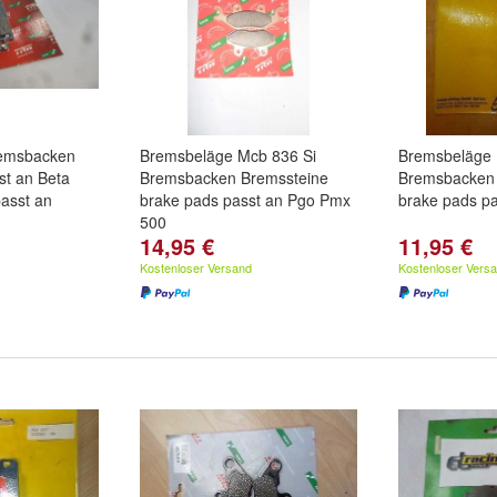
emsbacken
Bremsbeläge Mcb 836 Si
Bremsbeläge 
st an Beta
Bremsbacken Bremssteine
Bremsbacken 
passt an
brake pads passt an Pgo Pmx
brake pads pa
500
14,95 €
11,95 €
Kostenloser Versand
Kostenloser Vers