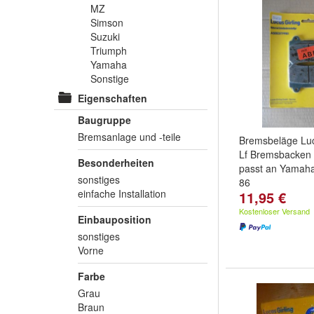
MZ
Simson
Suzuki
Triumph
Yamaha
Sonstige
Eigenschaften
Baugruppe
Bremsanlage und -teile
Bremsbeläge Lu
Lf Bremsbacken 
Besonderheiten
passt an Yamaha
sonstiges
86
einfache Installation
11,95 €
Kostenloser Versand
Einbauposition
sonstiges
Vorne
Farbe
Grau
Braun