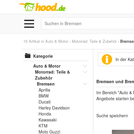
15 Artikel in
Auto & Motor
›
Motorrad: Teile & Zubehör
›
Bremse
Kategorie
In der Ka
Auto & Motor
Motorrad: Teile &
Zubehör
Bremsen und Brems
Bremsen
Aprilia
Im Bereich "Auto & 
BMW
Angebote starten be
Ducati
Harley Davidson
Honda
Suche speichern
Kawasaki
KTM
Moto Guzzi