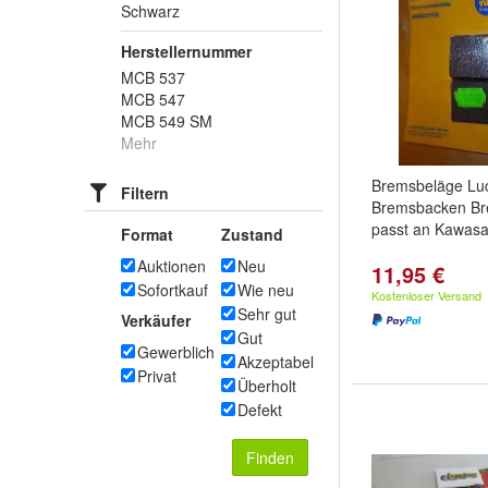
Schwarz
Herstellernummer
MCB 537
MCB 547
MCB 549 SM
Mehr
Bremsbeläge Lu
Filtern
Bremsbacken Br
passt an Kawasa
Format
Zustand
Auktionen
Neu
11,95 €
Sofortkauf
Wie neu
Kostenloser Versand
Sehr gut
Verkäufer
Gut
Gewerblich
Akzeptabel
Privat
Überholt
Defekt
Finden