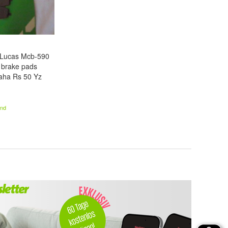
 Lucas Mcb-590
brake pads
aha Rs 50 Yz
and