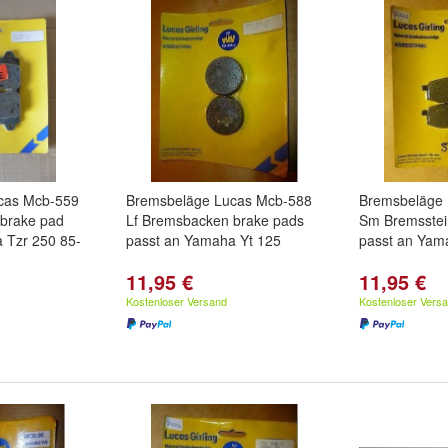
cas Mcb-559
Bremsbeläge Lucas Mcb-588
Bremsbeläge
brake pad
Lf Bremsbacken brake pads
Sm Bremsstei
 Tzr 250 85-
passt an Yamaha Yt 125
passt an Yam
11,95 €
11,95 €
Kostenloser Versand
Kostenloser Vers