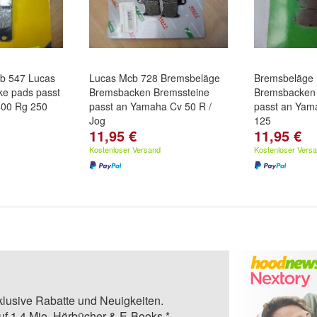
b 547 Lucas
Lucas Mcb 728 Bremsbeläge
Bremsbeläge
ke pads passt
Bremsbacken Bremssteine
Bremsbacken 
400 Rg 250
passt an Yamaha Cv 50 R /
passt an Yam
Jog
125
11,95 €
11,95 €
Kostenloser Versand
Kostenloser Vers
klusive Rabatte und Neuigkeiten.
auf 1,4 Mio. Hörbücher & E-Books.*