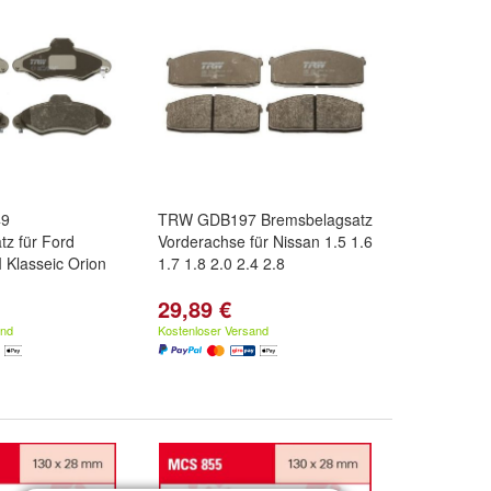
49
TRW GDB197 Bremsbelagsatz
z für Ford
Vorderachse für Nissan 1.5 1.6
I Klasseic Orion
1.7 1.8 2.0 2.4 2.8
29,89 €
and
Kostenloser Versand