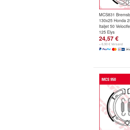
MCS831 Bremsb
130x25 Honda 25
Italjet 50 Veloci
125 Elys
24,57 €
+ 6,90 € Versand