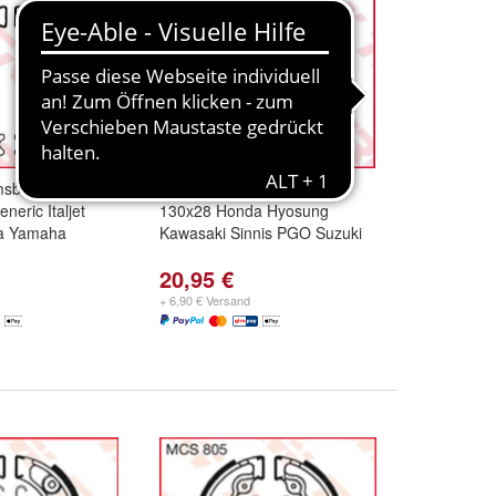
msbacken
MCS855 Bremsbacken
neric Italjet
130x28 Honda Hyosung
la Yamaha
Kawasaki Sinnis PGO Suzuki
20,95 €
+ 6,90 € Versand