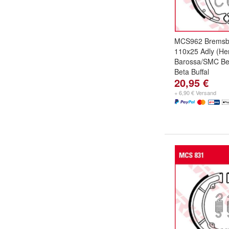
MCS962 Bremsb
110x25 Adly (He
Barossa/SMC Bee
Beta Buffal
20,95 €
+ 6,90 € Versand