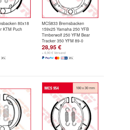
sbacken 80x18
MCS833 Bremsbacken
er KTM Puch
159x25 Yamaha 250 YFB
Timberwolf 250 YFM Bear
Tracker 350 YFM 89-0
28,95 €
+ 6,90 € Versand