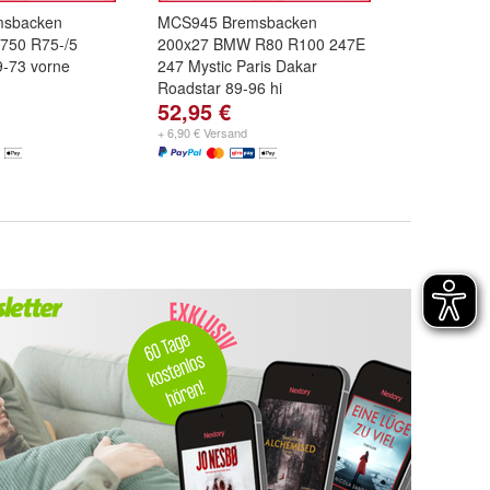
msbacken
MCS945 Bremsbacken
750 R75-/5
200x27 BMW R80 R100 247E
-73 vorne
247 Mystic Paris Dakar
Roadstar 89-96 hi
52,95 €
+ 6,90 € Versand