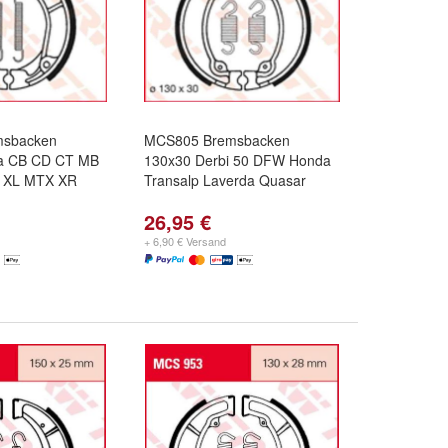
msbacken
MCS805 Bremsbacken
a CB CD CT MB
130x30 Derbi 50 DFW Honda
 XL MTX XR
Transalp Laverda Quasar
26,95 €
+ 6,90 € Versand