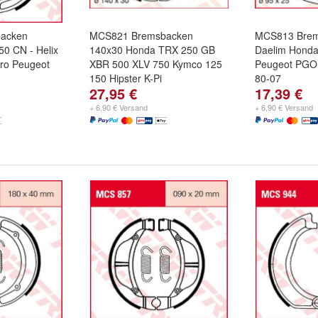
acken
MCS821 Bremsbacken
MCS813 Brem
0 CN - Helix
140x30 Honda TRX 250 GB
Daelim Hond
fero Peugeot
XBR 500 XLV 750 Kymco 125
Peugeot PGO 
150 Hipster K-Pi
80-07
27,95 €
17,39 €
+ 6,90 € Versand
+ 6,90 € Versand