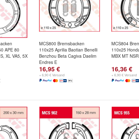
acken
MCS800 Bremsbacken
MCS804 Bre
50 APE 80
110x25 Aprilia Baotian Benelli
110x25 Hond
 S, XL VA5, 5X
Benzhou Beta Cagiva Daelim
MBX MT NSR
Endres E
16,95 €
16,36 €
+ 6,90 € Versand
+ 6,90 € Versand