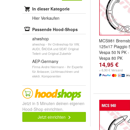
In dieser Kategorie
Hier Verkaufen
Passende Hood-Shops
ahwshop
MCS981 Bremsb
ahwshop - Ihr Onlineshop für VW,
125x17 Piaggio 
AUDI, ŠKODA und SEAT Original
Vespa 50 N PK -
Teile® und Original Zubehör
Vespa 80 PK
AEP-Germany
14,95 €
Firma Andre Niermann - Ihr Experte
+ 6,90 € Versand
für Anlasser, Lichtmaschinen und
elektr. Komponenten
Jetzt in 5 Minuten deinen eigenen
Hood-Shop einrichten.
Jetzt einrichten