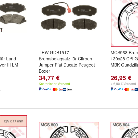
TRW GDB1517
MCS968 Bre
für Land
Bremsbelagsatz für Citroen
130x28 CPI Ge
er III LM
Jumper Fiat Ducato Peugeot
MBK Quadzil
Boxer
34,77 €
26,95 €
Kostenloser Versand
+ 6,90 € Versand