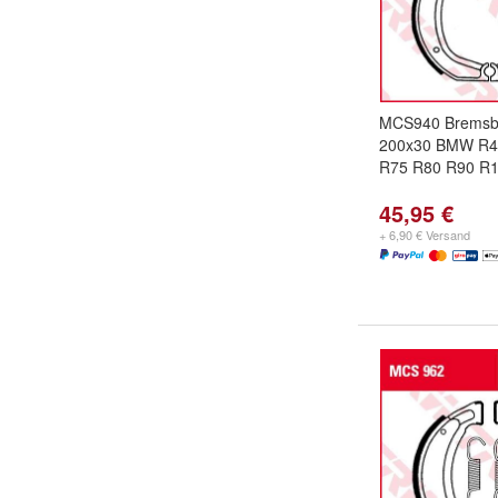
MCS940 Bremsb
200x30 BMW R4
R75 R80 R90 R1
45,95 €
+ 6,90 € Versand