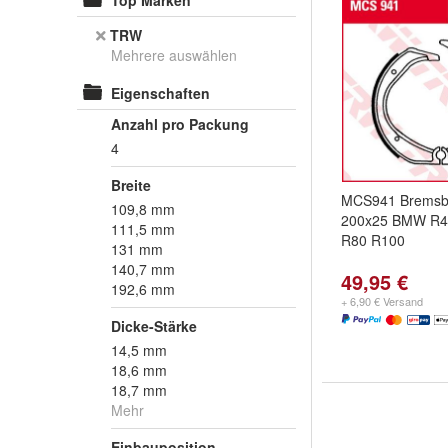
Top Marken
TRW
Mehrere auswählen
Eigenschaften
Anzahl pro Packung
4
Breite
MCS941 Bremsb
109,8 mm
200x25 BMW R4
111,5 mm
R80 R100
131 mm
140,7 mm
49,95 €
192,6 mm
+ 6,90 € Versand
Dicke-Stärke
14,5 mm
18,6 mm
18,7 mm
Mehr
Einbauposition