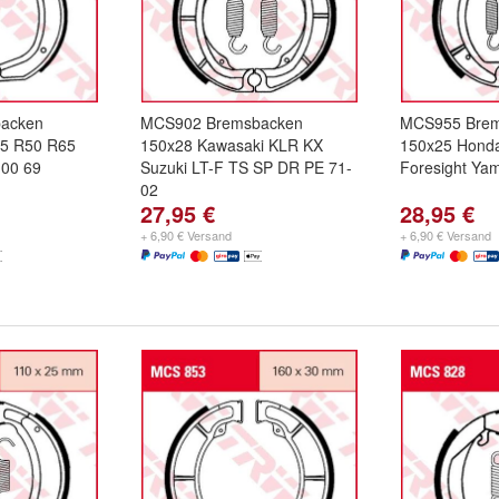
acken
MCS902 Bremsbacken
MCS955 Bre
5 R50 R65
150x28 Kawasaki KLR KX
150x25 Hond
00 69
Suzuki LT-F TS SP DR PE 71-
Foresight Ya
02
27,95 €
28,95 €
+ 6,90 € Versand
+ 6,90 € Versand