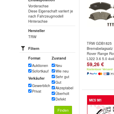
Vorderachse
Diese Eigenschaft variiert je
nach Fahrzeugmodell
Hinterachse
Hersteller
TRW
TRW GDB1825
Filtern
Bremsbelagsatz 
Rover Range Rov
Format
Zustand
L322 3.6 5.0 4x4
59,26 €
Auktionen
Neu
Kostenloser Versand
Sofortkauf
Wie neu
Sehr gut
Verkäufer
Gut
Gewerblich
Akzeptabel
Privat
Überholt
Defekt
Finden