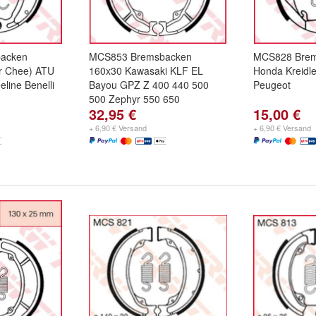
acken
MCS853 Bremsbacken
MCS828 Brem
r Chee) ATU
160x30 Kawasaki KLF EL
Honda Kreidl
line Benelli
Bayou GPZ Z 400 440 500
Peugeot
500 Zephyr 550 650
32,95 €
15,00 €
+ 6,90 € Versand
+ 6,90 € Versand