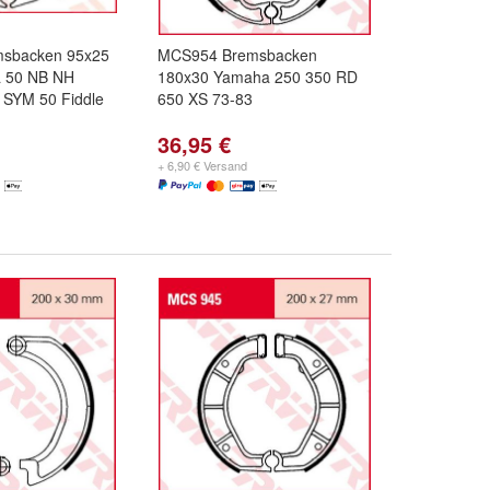
sbacken 95x25
MCS954 Bremsbacken
a 50 NB NH
180x30 Yamaha 250 350 RD
SYM 50 Fiddle
650 XS 73-83
36,95 €
+ 6,90 € Versand