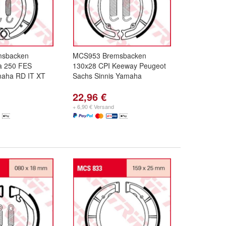
msbacken
MCS953 Bremsbacken
a 250 FES
130x28 CPI Keeway Peugeot
maha RD IT XT
Sachs Sinnis Yamaha
22,96 €
+ 6,90 € Versand