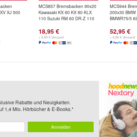
acken
MCS857 Bremsbacken 90x20
MCS944 Bre
XV XJ 500
Kawasaki KX 60 KX 80 KLX
200x30 BMW 
110 Suzuki RM 60 DR-Z 110
BMWR75/5 69
18,95 €
52,95 €
+ 6,90 € Versand
+ 6,90 € Versand
klusive Rabatte und Neuigkeiten.
auf 1,4 Mio. Hörbücher & E-Books.*
Anmelden