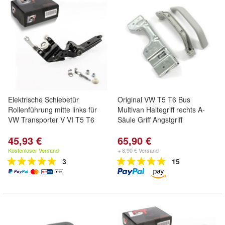
Elektrische Schiebetür
Original VW T5 T6 Bus
Rollenführung mitte links für
Multivan Haltegriff rechts A-
VW Transporter V VI T5 T6
Säule Griff Angstgriff
45,93 €
65,90 €
Kostenloser Versand
+ 8,90 € Versand
3
15