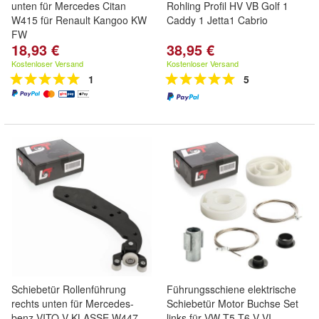
unten für Mercedes Citan
Rohling Profil HV VB Golf 1
W415 für Renault Kangoo KW
Caddy 1 Jetta1 Cabrio
FW
18,93 €
38,95 €
Kostenloser Versand
Kostenloser Versand
1
5
Schiebetür Rollenführung
Führungsschiene elektrische
rechts unten für Mercedes-
Schiebetür Motor Buchse Set
benz VITO V-KLASSE W447
links für VW T5 T6 V VI