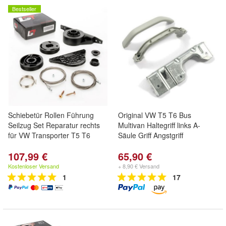
Bestseller
Schiebetür Rollen Führung
Original VW T5 T6 Bus
Seilzug Set Reparatur rechts
Multivan Haltegriff links A-
für VW Transporter T5 T6
Säule Griff Angstgriff
107,99 €
65,90 €
Kostenloser Versand
+ 8,90 € Versand
1
17