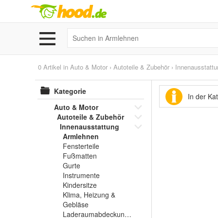
0 Artikel in
Auto & Motor
›
Autoteile & Zubehör
›
Innenausstattu
Kategorie
In der Ka
Auto & Motor
Autoteile & Zubehör
Innenausstattung
Armlehnen
Fensterteile
Fußmatten
Gurte
Instrumente
Kindersitze
Klima, Heizung &
Gebläse
Laderaumabdeckungen