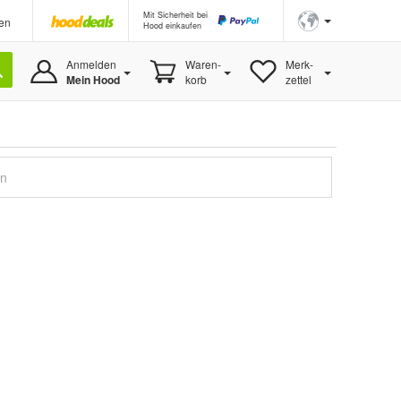
Mit Sicherheit bei
en
Hood einkaufen
Anmelden
Waren-
Merk-
Mein Hood
korb
zettel
en