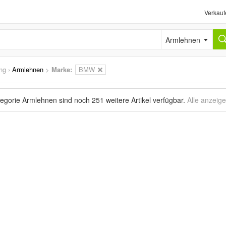
Verkauf
Armlehnen
ng
›
Armlehnen
>
Marke
:
BMW
tegorie Armlehnen sind noch
251 weitere Artikel
verfügbar.
Alle anzeig