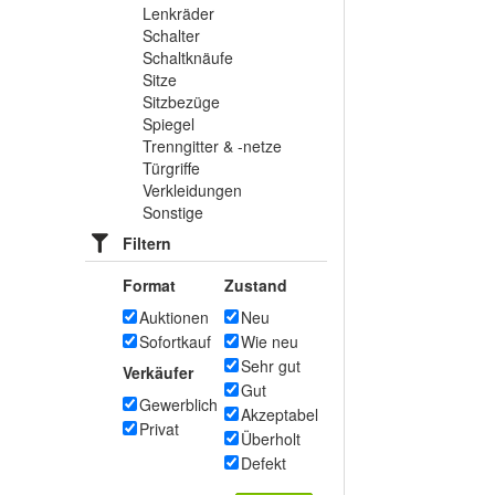
Lenkräder
Schalter
Schaltknäufe
Sitze
Sitzbezüge
Spiegel
Trenngitter & -netze
Türgriffe
Verkleidungen
Sonstige
Filtern
Format
Zustand
Auktionen
Neu
Sofortkauf
Wie neu
Sehr gut
Verkäufer
Gut
Gewerblich
Akzeptabel
Privat
Überholt
Defekt