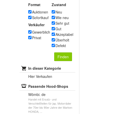
Format
Zustand
Auktionen
Neu
Sofortkauf
Wie neu
Sehr gut
Verkäufer
Gut
Gewerblich
Akzeptabel
Privat
Überholt
Defekt
Finden
In dieser Kategorie
Hier Verkaufen
Passende Hood-Shops
Wömbi. de
Handel mit Ersatz- und
Verschleißteilen für jap. Motorräder
der 70er bis 90er Jahre der Marken
HONDA, ...