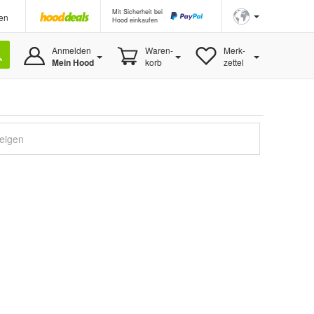
Mit Sicherheit bei
en
Hood einkaufen
Anmelden
Waren-
Merk-
Mein Hood
korb
zettel
zeigen