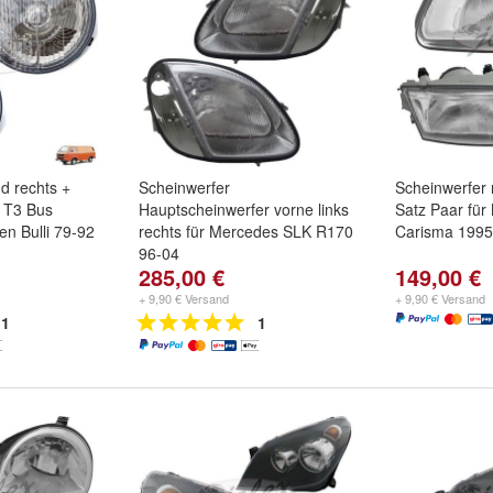
d rechts +
Scheinwerfer
Scheinwerfer r
W T3 Bus
Hauptscheinwerfer vorne links
Satz Paar für 
en Bulli 79-92
rechts für Mercedes SLK R170
Carisma 1995
96-04
285,00 €
149,00 €
+ 9,90 € Versand
+ 9,90 € Versand
1
1