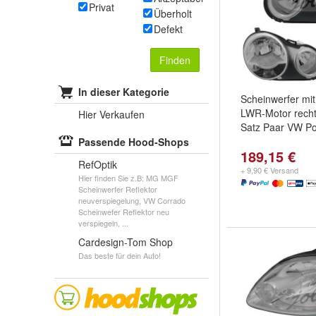
Privat
Überholt
Defekt
Finden
In dieser Kategorie
Scheinwerfer mit
LWR-Motor recht
Hier Verkaufen
Satz Paar VW Po
Passende Hood-Shops
189,15 €
RefOptik
+ 9,90 € Versand
Hier finden Sie z.B: MG MGF
Scheinwerfer Reflektor
neuverspiegelung, VW Corrado
Scheinwefer Reflektor neu
verspiegeln, ...
Cardesign-Tom Shop
Das beste für dein Auto!