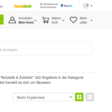
Mit Sicherheit bei
en
Hood einkaufen
Anmelden
Waren-
Merk-
Mein Hood
korb
zettel
le anzeigen
"Autoteile & Zubehör" 422 Angebote in der Kategorie
tikel handelt es sich um Neuware.