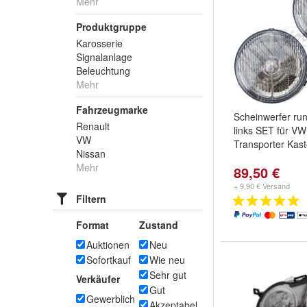
Mehr
Produktgruppe
Karosserie
Signalanlage
Beleuchtung
Mehr
Fahrzeugmarke
Scheinwerfer run
Renault
links SET für V
VW
Transporter Kast
Nissan
Mehr
89,50 €
+ 9,90 € Versand
Filtern
Format
Zustand
Auktionen
Neu
Sofortkauf
Wie neu
Sehr gut
Verkäufer
Gut
Gewerblich
Akzeptabel