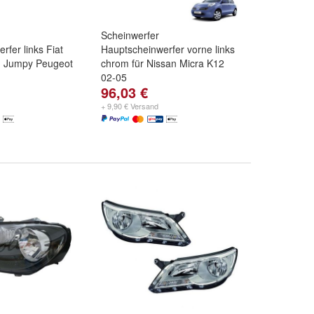
Scheinwerfer
rfer links Fiat
Hauptscheinwerfer vorne links
n Jumpy Peugeot
chrom für Nissan Micra K12
02-05
96,03 €
+ 9,90 € Versand