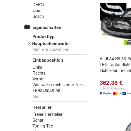
DEPO
Opel
Bosch
Eigenschaften
Produkttyp
Hauptscheinwerfer
Mehrere auswählen
Audi A4 B8 8K S
Einbauposition
LED Tagfahrlicht
Links
Lichtleiter Tech
Rechts
Vorne
362,38 €
Wahlweise rechts oder links
+ 34,50 € Versand
1EB246048-06
Mehr
Hersteller
Freier Hersteller
Sonar
Tuning Tec