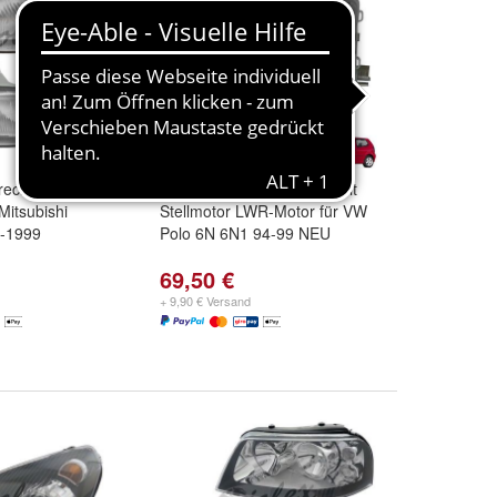
echts + links Set
Scheinwerfer vorne links mit
Mitsubishi
Stellmotor LWR-Motor für VW
-1999
Polo 6N 6N1 94-99 NEU
69,50 €
+ 9,90 € Versand