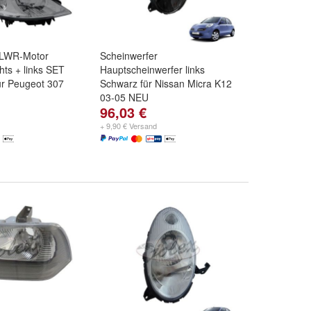
 LWR-Motor
Scheinwerfer
hts + links SET
Hauptscheinwerfer links
r Peugeot 307
Schwarz für Nissan Micra K12
03-05 NEU
96,03 €
+ 9,90 € Versand