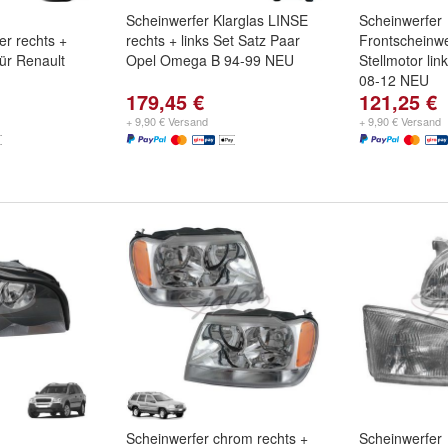
Scheinwerfer Klarglas LINSE
Scheinwerfer
er rechts +
rechts + links Set Satz Paar
Frontscheinw
ür Renault
Opel Omega B 94-99 NEU
Stellmotor lin
08-12 NEU
179,45 €
121,25 €
+ 9,90 € Versand
+ 9,90 € Versand
Scheinwerfer chrom rechts +
Scheinwerfer