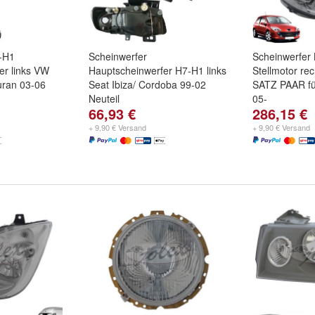
-H1
Scheinwerfer
Scheinwerfer
er links VW
Hauptscheinwerfer H7-H1 links
Stellmotor rec
uran 03-06
Seat Ibiza/ Cordoba 99-02
SATZ PAAR fü
Neuteil
05-
66,93 €
286,15 €
+ 9,90 € Versand
+ 9,90 € Versand