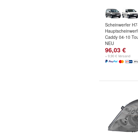
Scheinwerfer H7
Hauptscheinwerf
Caddy 04-10 To
NEU
96,03 €
+ 9,90 € Versand