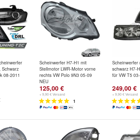
cheinwerfer
Scheinwerfer H7-H1 mit
Scheinwerfer 
, Schwarz
Stellmotor LWR-Motor vorne
schwarz H7-H
nik 08-2011
rechts VW Polo 9N3 05-09
für VW T5 03
NEU
125,00 €
249,00 €
+ 9,90 € Versand
+ 9,90 € Versand
1