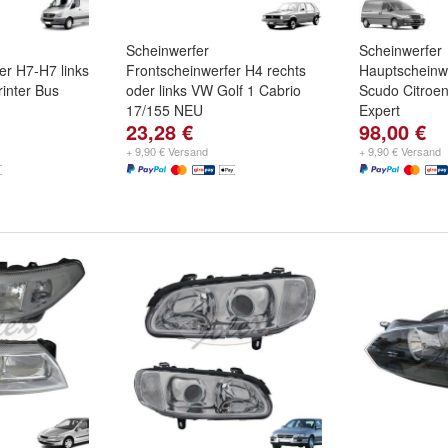
Scheinwerfer
Scheinwerfer
er H7-H7 links
Frontscheinwerfer H4 rechts
Hauptscheinwe
inter Bus
oder links VW Golf 1 Cabrio
Scudo Citroe
17/155 NEU
Expert
23,28 €
98,00 €
+ 9,90 € Versand
+ 9,90 € Versand