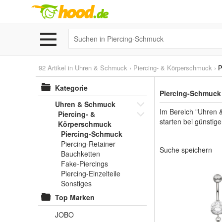
92 Artikel in
Uhren & Schmuck
›
Piercing- & Körperschmuck
›
P
Kategorie
Piercing-Schmuck 
Uhren & Schmuck
Im Bereich "Uhren 
Piercing- &
starten bei günstige
Körperschmuck
Piercing-Schmuck
Piercing-Retainer
Suche speichern
Bauchketten
Fake-Piercings
Piercing-Einzelteile
Sonstiges
Top Marken
JOBO