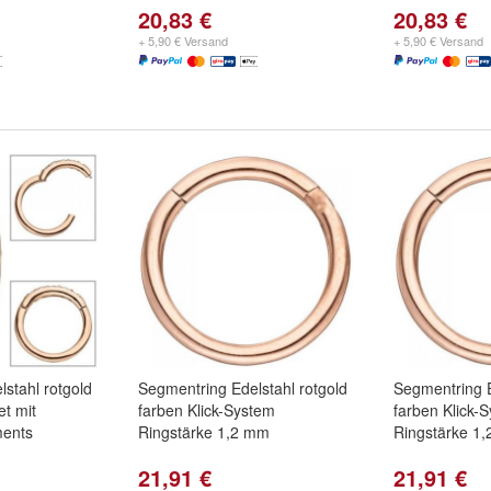
20,83 €
20,83 €
+ 5,90 € Versand
+ 5,90 € Versand
stahl rotgold
Segmentring Edelstahl rotgold
Segmentring E
et mit
farben Klick-System
farben Klick-
ments
Ringstärke 1,2 mm
Ringstärke 1
21,91 €
21,91 €