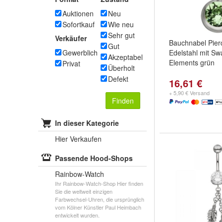
Auktionen
Neu
Sofortkauf
Wie neu
Sehr gut
Verkäufer
Bauchnabel Pier
Gut
Gewerblich
Edelstahl mit Sw
Akzeptabel
Elements grün
Privat
Überholt
Defekt
16,61 €
+ 5,90 € Versand
Finden
In dieser Kategorie
Hier Verkaufen
Passende Hood-Shops
Rainbow-Watch
Ihr Rainbow-Watch-Shop Hier finden
Sie die weltweit einzigen
Farbwechsel-Uhren, die ursprünglich
vom Kölner Künstler Paul Heimbach
entwickelt wurden.