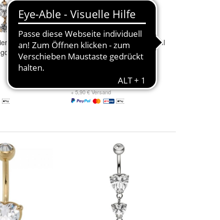
ercing aus
Bauchnabel Piercing Edelstahl
égold farben 4
rotgold vergoldet mit
Swarovski® Elements
20,58 €
+ 5,90 € Versand