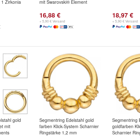
 1 Zirkonia
mit Swarovski® Element
16,88 €
18,97 €
+ 5,90 € Versand
+ 5,90 € Versand
lstahl gold
Segmentring Edelstahl gold
Segmentring E
et mit
farben Klick-System Scharnier
goldfarben Kl
ments
Ringstärke 1,2 mm
Scharnier Ri