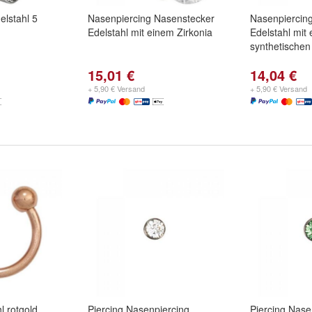
elstahl 5
Nasenpiercing Nasenstecker
Nasenpiercin
Edelstahl mit einem Zirkonia
Edelstahl mit 
synthetischen
15,01 €
14,04 €
+ 5,90 € Versand
+ 5,90 € Versand
l rotgold
Piercing Nasenpiercing
Piercing Nase