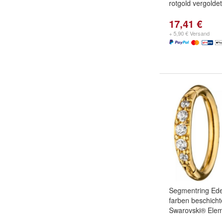
rotgold vergoldet
17,41 €
+ 5,90 € Versand
Segmentring Ede
farben beschicht
Swarovski® Ele