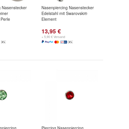
g Nasenstecker
Nasenpiercing Nasenstecker
einer
Edelstahl mit Swarovski®
 Perle
Element
13,95 €
+ 5,90 € Versand
npiercing
Piercing Nasenpiercing