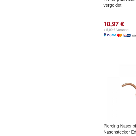
vergoldet
18,97 €
+ 5,90 € Versand
Piercing Nasenpi
Nasenstecker Ed