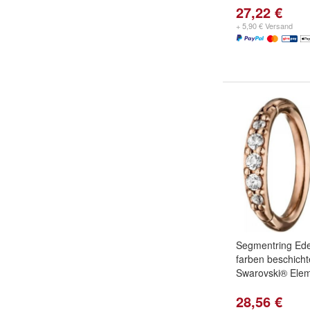
27,22 €
+ 5,90 € Versand
Segmentring Edel
farben beschicht
Swarovski® Ele
28,56 €