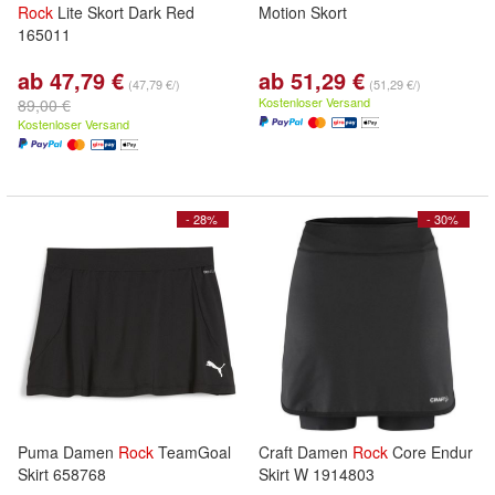
Rock
Lite Skort Dark Red
Motion Skort
165011
ab 47,79 €
ab 51,29 €
(47,79 €/)
(51,29 €/)
Kostenloser Versand
89,00 €
Kostenloser Versand
- 28%
- 30%
Puma Damen
Rock
TeamGoal
Craft Damen
Rock
Core Endur
Skirt 658768
Skirt W 1914803