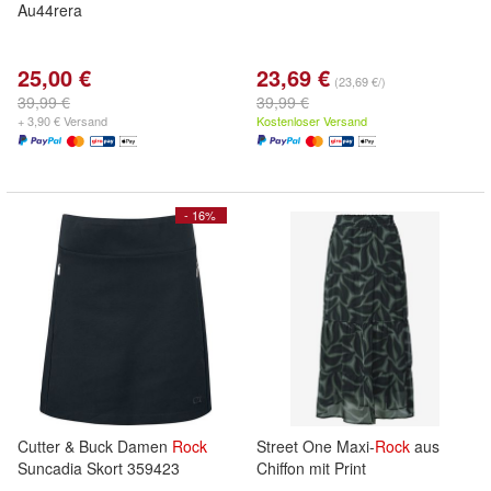
Au44rera
25,00 €
23,69 €
(23,69 €/)
39,99 €
39,99 €
+ 3,90 € Versand
Kostenloser Versand
- 16%
Cutter & Buck Damen
Rock
Street One Maxi-
Rock
aus
Suncadia Skort 359423
Chiffon mit Print