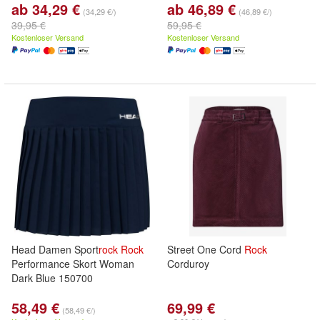
ab 34,29 €
ab 46,89 €
(34,29 €/)
(46,89 €/)
39,95 €
59,95 €
Kostenloser Versand
Kostenloser Versand
Head Damen Sport
rock
Rock
Street One Cord
Rock
Performance Skort Woman
Corduroy
Dark Blue 150700
58,49 €
69,99 €
(58,49 €/)