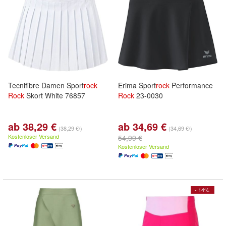
Tecnifibre Damen Sport
rock
Erima Sport
rock
Performance
Rock
Skort White 76857
Rock
23-0030
ab 38,29 €
ab 34,69 €
(38,29 €/)
(34,69 €/)
Kostenloser Versand
54,99 €
Kostenloser Versand
- 14%