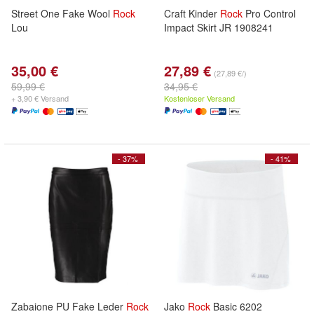
Street One Fake Wool
Rock
Craft Kinder
Rock
Pro Control
Lou
Impact Skirt JR 1908241
35,00 €
27,89 €
(27,89 €/)
59,99 €
34,95 €
+ 3,90 € Versand
Kostenloser Versand
- 37%
- 41%
Zabaione PU Fake Leder
Rock
Jako
Rock
Basic 6202