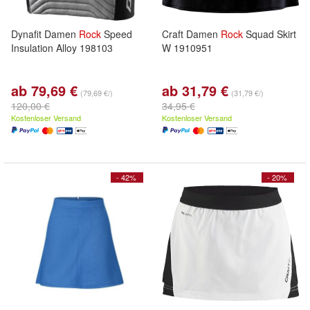
Dynafit Damen
Rock
Speed
Craft Damen
Rock
Squad Skirt
Insulation Alloy 198103
W 1910951
ab 79,69 €
ab 31,79 €
(79,69 €/)
(31,79 €/)
120,00 €
34,95 €
Kostenloser Versand
Kostenloser Versand
- 42%
- 20%