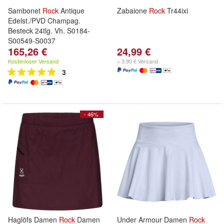
Sambonet
Rock
Antique
Zabaione
Rock
Tr44ixi
Edelst./PVD Champag.
Besteck 24tlg. Vh. S0184-
S00549-S0037
165,26 €
24,99 €
Kostenloser Versand
+ 3,90 € Versand
3
- 46%
Haglöfs Damen
Rock
Damen
Under Armour Damen
Rock