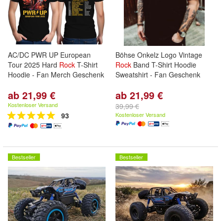
AC/DC PWR UP European
Böhse Onkelz Logo Vintage
Tour 2025 Hard
Rock
T-Shirt
Rock
Band T-Shirt Hoodie
Hoodie - Fan Merch Geschenk
Sweatshirt - Fan Geschenk
ab 21,99 €
ab 21,99 €
Kostenloser Versand
39,99 €
93
Kostenloser Versand
Bestseller
Bestseller