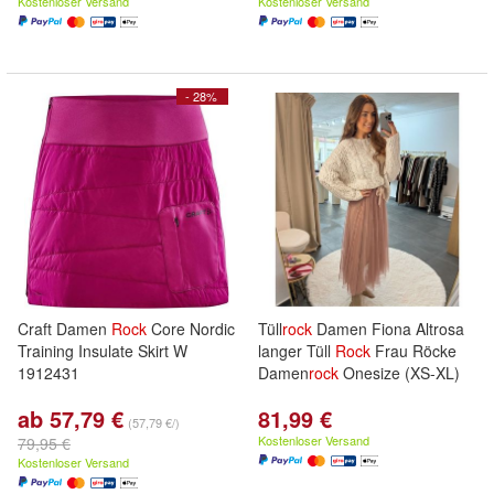
Kostenloser Versand
Kostenloser Versand
- 28%
Craft Damen
Rock
Core Nordic
Tüll
rock
Damen Fiona Altrosa
Training Insulate Skirt W
langer Tüll
Rock
Frau Röcke
1912431
Damen
rock
Onesize (XS-XL)
ab 57,79 €
81,99 €
(57,79 €/)
Kostenloser Versand
79,95 €
Kostenloser Versand