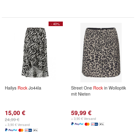
- 40%
Hailys
Rock
Jo44la
Street One
Rock
in Wolloptik
mit Nieten
15,00 €
59,99 €
+ 3,90 € Versand
24,99 €
+ 3,90 € Versand