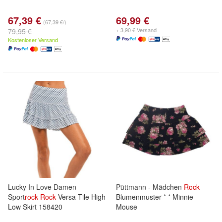
67,39 €
69,99 €
(67,39 €/)
+ 3,90 € Versand
79,95 €
Kostenloser Versand
Lucky In Love Damen
Püttmann - Mädchen
Rock
Sport
rock
Rock
Versa Tile High
Blumenmuster * * Minnie
Low Skirt 158420
Mouse