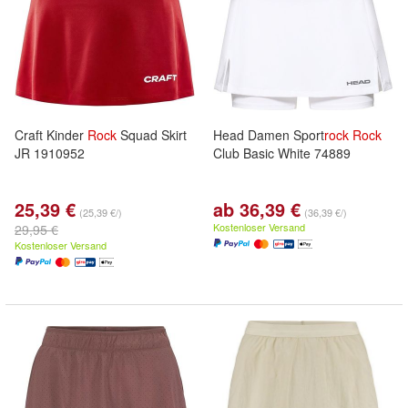
Craft Kinder
Rock
Squad Skirt
Head Damen Sport
rock
Rock
JR 1910952
Club Basic White 74889
25,39 €
ab 36,39 €
(25,39 €/)
(36,39 €/)
Kostenloser Versand
29,95 €
Kostenloser Versand