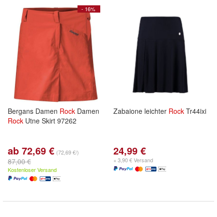
- 16%
Bergans Damen
Rock
Damen
Zabaione leichter
Rock
Tr44ixi
Rock
Utne Skirt 97262
ab 72,69 €
24,99 €
(72,69 €/)
+ 3,90 € Versand
87,00 €
Kostenloser Versand