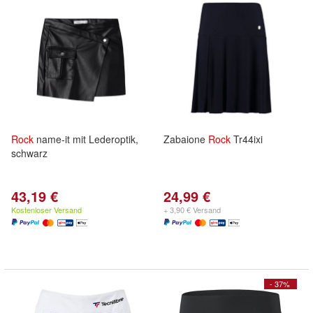
Rock
name-it mit Lederoptik,
Zabaione
Rock
Tr44ixi
schwarz
43,19 €
24,99 €
Kostenloser Versand
+ 3,90 € Versand
- 37%