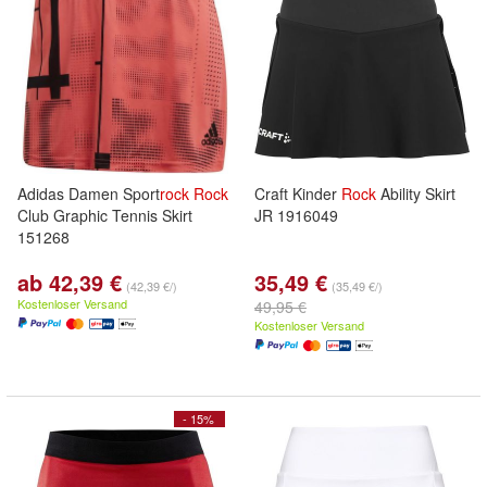
Adidas Damen Sport
rock
Rock
Craft Kinder
Rock
Ability Skirt
Club Graphic Tennis Skirt
JR 1916049
151268
ab 42,39 €
35,49 €
(42,39 €/)
(35,49 €/)
Kostenloser Versand
49,95 €
Kostenloser Versand
- 15%