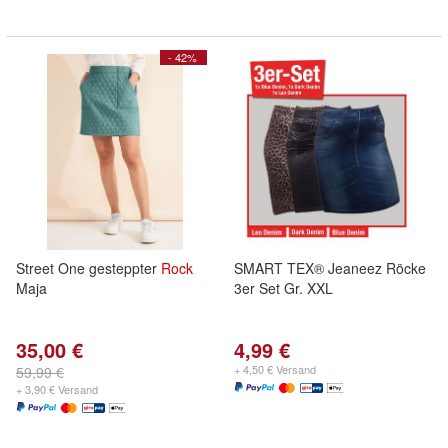
- 42%
Street One gesteppter
Rock
SMART TEX® Jeaneez Röcke
Maja
3er Set Gr. XXL
35,00 €
4,99 €
+ 4,50 € Versand
59,99 €
+ 3,90 € Versand