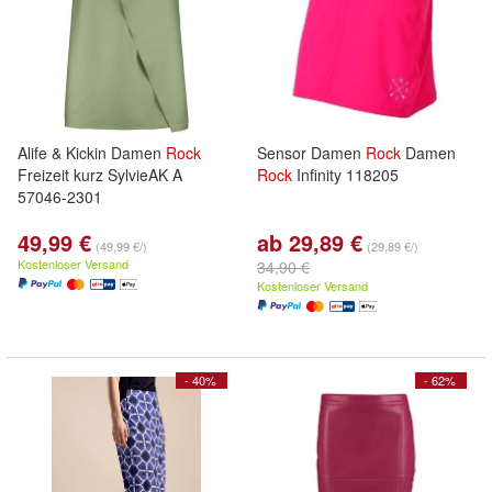
Alife & Kickin Damen
Rock
Sensor Damen
Rock
Damen
Freizeit kurz SylvieAK A
Rock
Infinity 118205
57046-2301
49,99 €
ab 29,89 €
(49,99 €/)
(29,89 €/)
Kostenloser Versand
34,90 €
Kostenloser Versand
- 40%
- 62%