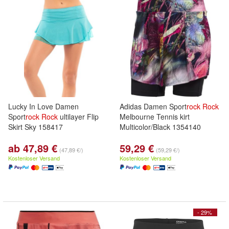
Lucky In Love Damen
Adidas Damen Sport
rock
Rock
Sport
rock
Rock
ultilayer Flip
Melbourne Tennis kirt
Skirt Sky 158417
Multicolor/Black 1354140
ab 47,89 €
59,29 €
(47,89 €/)
(59,29 €/)
Kostenloser Versand
Kostenloser Versand
- 29%