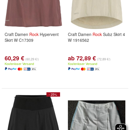
Craft Damen
Rock
Hypervent
Craft Damen
Rock
Subz Skirt 4
Skirt W C17309
W 1916562
60,29 €
ab 72,89 €
(60,29 €/)
(72,89 €/)
Kostenloser Versand
Kostenloser Versand
- 25%