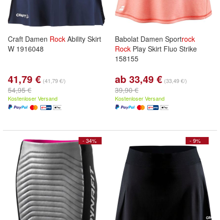
Craft Damen
Rock
Ability Skirt
Babolat Damen Sport
rock
W 1916048
Rock
Play Skirt Fluo Strike
158155
41,79 €
ab 33,49 €
(41,79 €/)
(33,49 €/)
54,95 €
39,90 €
Kostenloser Versand
Kostenloser Versand
- 34%
- 9%