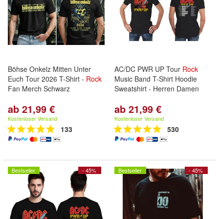
Böhse Onkelz Mitten Unter
AC/DC PWR UP Tour
Rock
Euch Tour 2026 T-Shirt -
Rock
Music Band T-Shirt Hoodie
Fan Merch Schwarz
Sweatshirt - Herren Damen
ab 21,99 €
ab 21,99 €
Kostenloser Versand
Kostenloser Versand
133
530
Bestseller
- 45%
Bestseller
- 45%