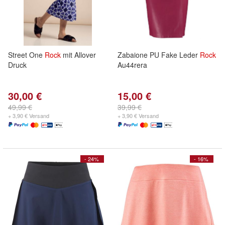
Street One
Rock
mit Allover
Zabaione PU Fake Leder
Rock
Druck
Au44rera
30,00 €
15,00 €
49,99 €
39,99 €
+ 3,90 € Versand
+ 3,90 € Versand
- 24%
- 16%