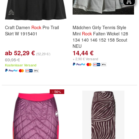
Craft Damen
Rock
Pro Trail
Mädchen Girly Tennis Style
Skirt W 1915401
Mini
Rock
Falten Wickel 128
134 140 146 152 158 Scout
NEU
ab 52,29 €
14,44 €
(52,29 €/)
+ 2,90 € Versand
69,95 €
Kostenloser Versand
- 56%