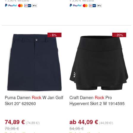
+ 3,90 € Versand
+ 3,90 € Versand
- 6%
- 20%
Puma Damen
Rock
W Jan Golf
Craft Damen
Rock
Pro
Skirt 20" 629260
Hypervent Skirt 2 W 1914595
74,89 €
ab 44,09 €
(74,89 €/)
(44,09 €/)
79,95 €
54,95 €