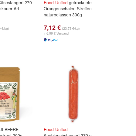
äsestangerl 270
Food
-
United
getrocknete
akauer Art
Orangenschalen Streifen
naturbelassen 300g
7,12 €
9 €/kg)
(23,73 €/kg)
+ 6,99 € Versand
JI-BEERE-
Food
-
United
cknet 300g
Knoblauchstangerl 270 g