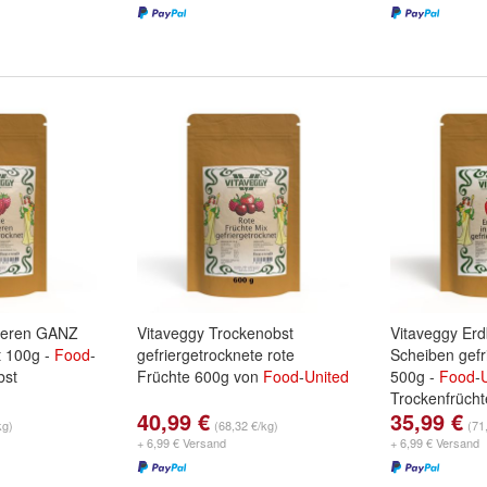
eeren GANZ
Vitaveggy Trockenobst
Vitaveggy Erd
t 100g -
Food
-
gefriergetrocknete rote
Scheiben gefr
bst
Früchte 600g von
Food
-
United
500g -
Food
-
Trockenfrücht
40,99 €
35,99 €
kg)
(68,32 €/kg)
(71
+ 6,99 € Versand
+ 6,99 € Versand