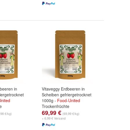
beeren in
Vitaveggy Erdbeeren in
iergetrocknet
Scheiben gefriergetrocknet
United
1000g -
Food
-
United
e
Trockenfrüchte
69,99 €
,98 €/kg)
(69,99 €/kg)
+ 6,99 € Versand