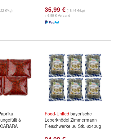
35,99 €
,22 €/kg)
(18,46 €/kg)
+ 6,99 € Versand
aprika
Food
-
United
bayerische
ungefüllt &
Leberknödel Zimmermann
n CARARA
Fleischwerke 36 Stk. 6x400g
34,99 €