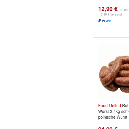
12,90 €
(19,85 
+ 6,99 € Versand
Food
-
United
Roh
Wurst 2,4kg schl
polnische Wurst
24,99 €