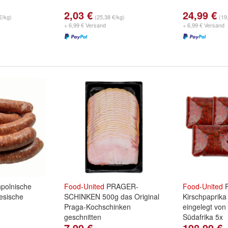
2,03 €
24,99 €
€/kg)
(25,38 €/kg)
(19
+ 6,99 € Versand
+ 6,99 € Versand
polnische
Food
-
United
PRAGER-
Food
-
United
P
esische
SCHINKEN 500g das Original
Kirschpaprika 
Praga-Kochschinken
eingelegt vo
geschnitten
Südafrika 5x
7,99 €
198,99 €