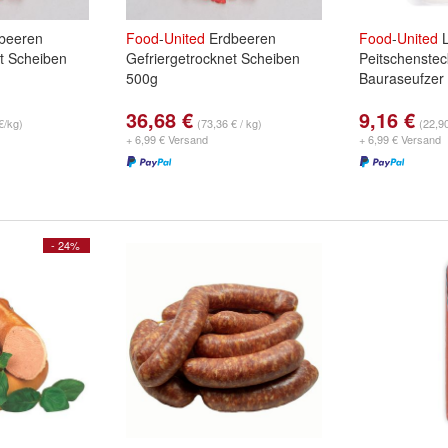
beeren
Food
-
United
Erdbeeren
Food
-
United
L
et Scheiben
Gefriergetrocknet Scheiben
Peitschenste
500g
Bauraseufzer
36,68 €
9,16 €
€/kg)
(73,36 € / kg)
(22,9
+ 6,99 € Versand
+ 6,99 € Versand
- 24%