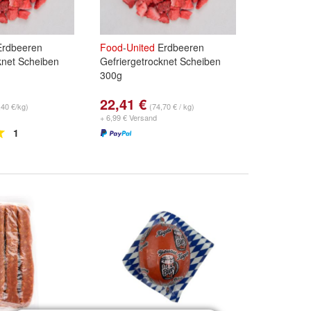
rdbeeren
Food
-
United
Erdbeeren
knet Scheiben
Gefriergetrocknet Scheiben
300g
22,41 €
,40 €/kg)
(74,70 € / kg)
+ 6,99 € Versand
1