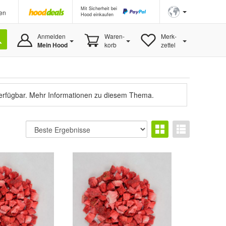
Mit Sicherheit bei
en
Hood einkaufen
Anmelden
Waren-
Merk-
Mein Hood
korb
zettel
verfügbar.
Mehr Informationen zu diesem Thema.