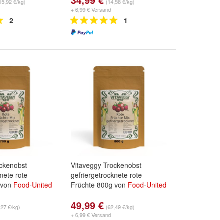
15,92 €/kg)
(14,58 €/kg)
+ 6,99 € Versand
2
1
ockenobst
Vitaveggy Trockenobst
nete rote
gefriergetrocknete rote
 von
Food
-
United
Früchte 800g von
Food
-
United
49,99 €
,27 €/kg)
(62,49 €/kg)
+ 6,99 € Versand