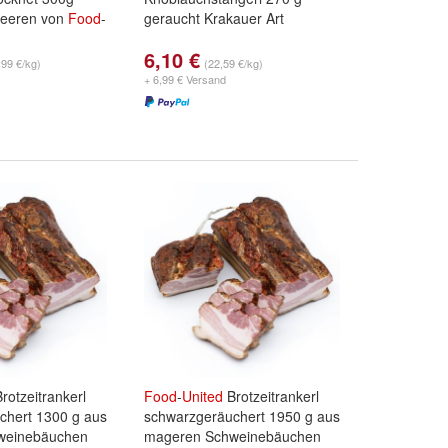
Beeren von
Food
-
geraucht Krakauer Art
6,10 €
,99 €/kg)
(22,59 €/kg)
+ 6,99 € Versand
rotzeitrankerl
Food
-
United
Brotzeitrankerl
chert 1300 g aus
schwarzgeräuchert 1950 g aus
weinebäuchen
mageren Schweinebäuchen