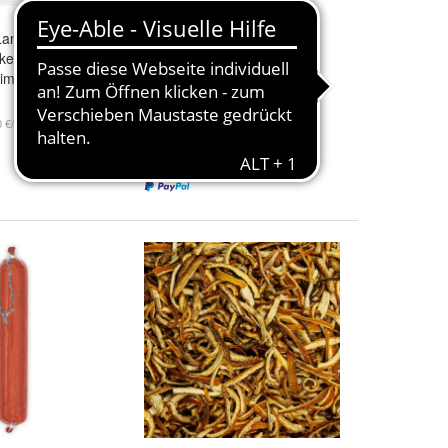
andjäger
Food
-
United
bayerische
cken
Bierwurst Bierkugel von
 im-5 Paar
Zimmermann Fleischwerke
400g
12,99 €
0 €/kg)
(32,48 €/kg)
+ 6,99 € Versand
1