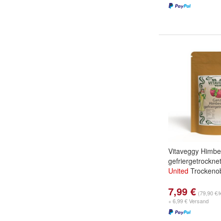
Vitaveggy Himb
gefriergetrockne
United
Trockeno
7,99 €
(79,90 €/
+ 6,99 € Versand