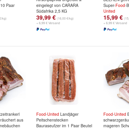
 10 Paar
eingelegt von CARARA
Super-
Food
-
Südafrika 2,5 KG
United
39,99 €
15,99 €
€/kg)
(16,00 €/kg)
(15
+ 6,99 € Versand
+ 6,99 € Versand
zeitrankerl
Food
-
United
Landjäger
Food
-
United
B
räuchert aus
Peitschenstecken
schwarzgeräu
inebäuchen
Bauraseufzer im 1 Paar Beutel
mageren Sch