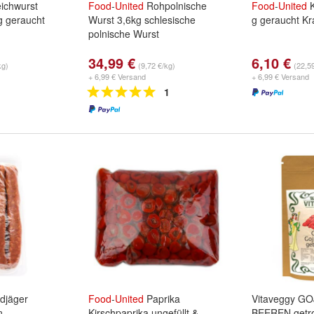
ichwurst
Food
-
United
Rohpolnische
Food
-
United
K
g geraucht
Wurst 3,6kg schlesische
g geraucht Kr
polnische Wurst
34,99 €
6,10 €
kg)
(9,72 €/kg)
(22,5
+ 6,99 € Versand
+ 6,99 € Versand
1
djäger
Food
-
United
Paprika
Vitaveggy GO
n
Kirschpaprika ungefüllt &
BEEREN getro