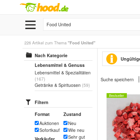
226 Artikel zum Thema
"Food United"
Nach Kategorie
Ungültige
Lebensmittel & Genuss
Lebensmittel & Spezialitäten
(167)
Suche speichern
Getränke & Spirituosen
(59)
Bestseller
Filtern
Format
Zustand
Auktionen
Neu
Sofortkauf
Wie neu
Sehr gut
Verkäufer