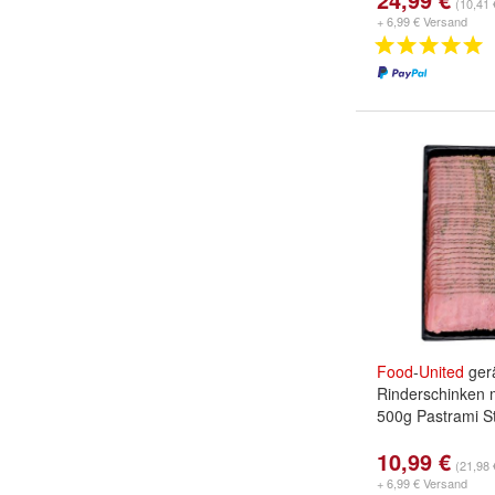
(10,41 
+ 6,99 € Versand
Food
-
United
ger
Rinderschinken m
500g Pastrami St
10,99 €
(21,98 
+ 6,99 € Versand