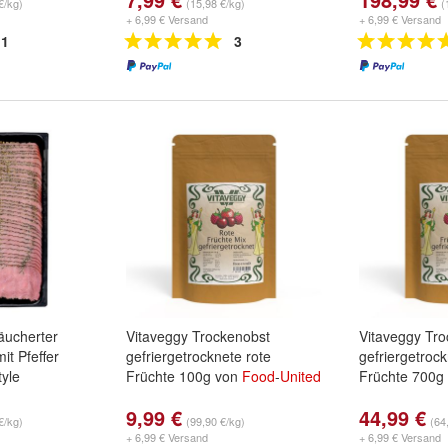
€/kg)
(15,98 €/kg)
(
+ 6,99 € Versand
+ 6,99 € Versand
1
3
äucherter
Vitaveggy Trockenobst
Vitaveggy Tr
it Pfeffer
gefriergetrocknete rote
gefriergetrock
yle
Früchte 100g von
Food
-
United
Früchte 700g
9,99 €
44,99 €
€/kg)
(99,90 €/kg)
(64
+ 6,99 € Versand
+ 6,99 € Versand