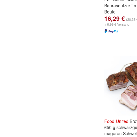
Bauraseufzer im
Beutel
16,29 €
(20,36 
+ 6,99 € Versand
Food
-
United
Brot
650 g schwarzge
mageren Schwe