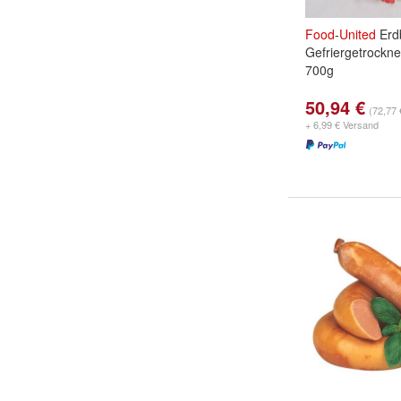
Food
-
United
Erd
Gefriergetrockn
700g
50,94 €
(72,77 
+ 6,99 € Versand