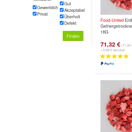
Gut
Gewerblich
Akzeptabel
Privat
Überholt
Food
-
United
Erd
Defekt
Gefriergetrockn
1KG
Finden
71,32 €
(71,32 
+ 6,99 € Versand