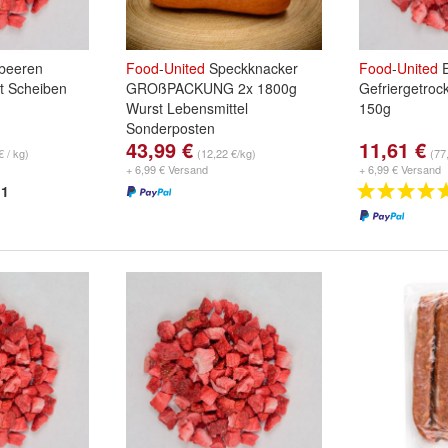
beeren
Food
-
United
Speckknacker
Food
-
United
E
et Scheiben
GROßPACKUNG 2x 1800g
Gefriergetroc
Wurst Lebensmittel
150g
Sonderposten
43,99 €
11,61 €
€ / kg)
(12,22 €/kg)
(77
+ 6,99 € Versand
+ 6,99 € Versand
1