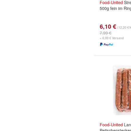
Food
-
United
Stre
500g fein im Rin
6,10 €
(12,20 €/
7,99 €
+ 6,99 € Versand
Food
-
United
Lan
Peitschenstecke