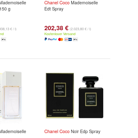
Mademoiselle
Chanel
Coco
Mademoiselle
150 g
Edt Spray
202,38 €
938,13 € / l)
(2.023,80 € / l)
and
Kostenloser Versand
Mademoiselle
Chanel
Coco
Noir Edp Spray