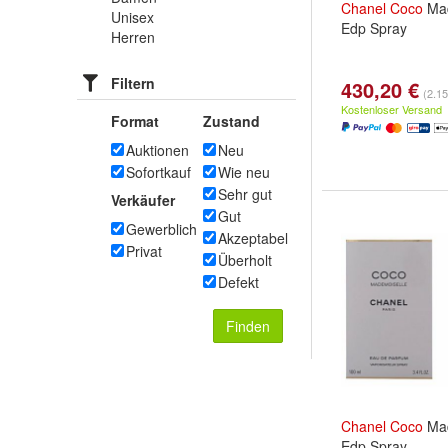
Chanel
Coco
Mad
Unisex
Edp Spray
Herren
Filtern
430,20 €
(2.15
Kostenloser Versand
Format
Zustand
Auktionen
Neu
Sofortkauf
Wie neu
Sehr gut
Verkäufer
Gut
Gewerblich
Akzeptabel
Privat
Überholt
Defekt
Finden
Chanel
Coco
Mad
Edp Spray