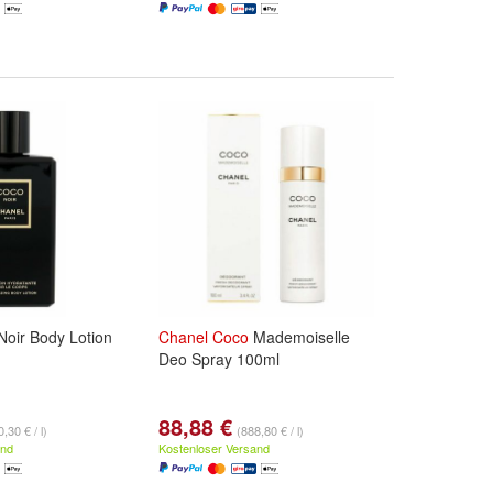
oir Body Lotion
Chanel
Coco
Mademoiselle
Deo Spray 100ml
88,88 €
,30 € / l)
(888,80 € / l)
and
Kostenloser Versand