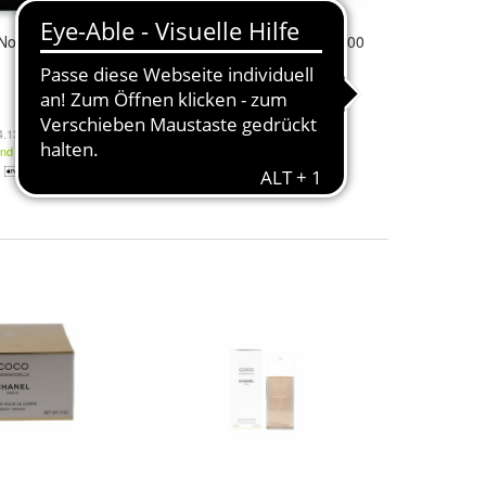
Noir Edp Spray
Chanel
Coco
Woman Edp 100
Ml
196,85 €
4.136,00 € / l)
and
+ 2,90 € Versand