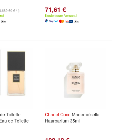
71,61 €
3.689,60 € / l)
and
Kostenloser Versand
e Toilette
Chanel
Coco
Mademoiselle
au de Toilette
Haarparfum 35ml
100,18 €