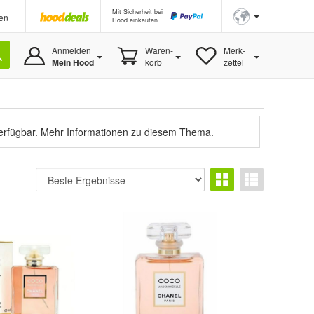
Mit Sicherheit bei
en
Hood einkaufen
Anmelden
Waren-
Merk-
Mein Hood
korb
zettel
verfügbar.
Mehr Informationen zu diesem Thema.