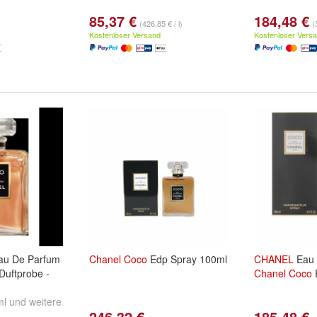
85,37 €
184,48 €
(426,85 € / l)
(
Kostenloser Versand
Kostenloser Vers
au De Parfum
Chanel
Coco
Edp Spray 100ml
CHANEL
Eau d
Duftprobe -
Chanel
Coco
E
ml
und
weitere
246,32 €
185,48 €