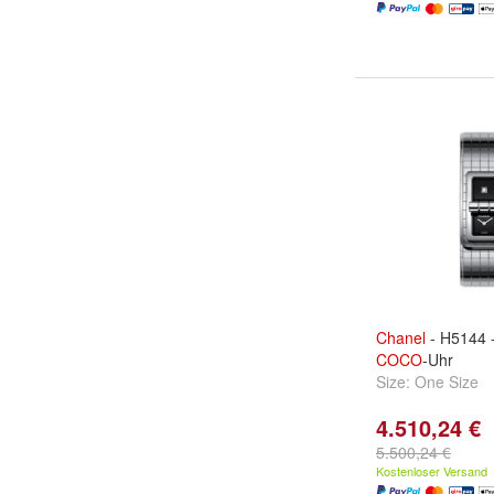
Chanel
- H5144 
COCO
-Uhr
Size:
One Size
4.510,24 €
5.500,24 €
Kostenloser Versand