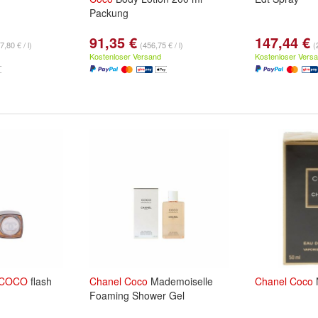
Packung
91,35 €
147,44 €
7,80 € / l)
(456,75 € / l)
(
Kostenloser Versand
Kostenloser Vers
COCO
flash
Chanel
Coco
Mademoiselle
Chanel
Coco
Foaming Shower Gel