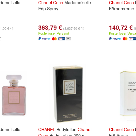
emoiselle
Chanel
Coco
Mademoiselle
Chanel
Coco
Edp Spray
Körpercreme 
363,79 €
140,72 €
1,00 € / l)
(3.637,90 € / l)
(
Kostenloser Versand
Kostenloser Vers
emoiselle
CHANEL
Bodylotion
Chanel
Chanel
Coco
Coco
Body Lotion 200 ml
Edt Spray