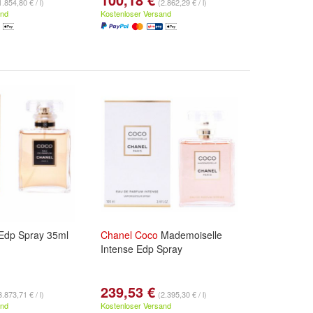
1.854,80 € / l)
(2.862,29 € / l)
and
Kostenloser Versand
Edp Spray 35ml
Chanel
Coco
Mademoiselle
Intense Edp Spray
239,53 €
3.873,71 € / l)
(2.395,30 € / l)
and
Kostenloser Versand