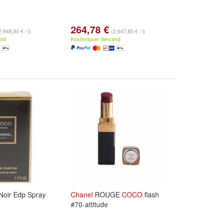
264,78 €
2.948,80 € / l)
(2.647,80 € / l)
and
Kostenloser Versand
Noir Edp Spray
Chanel
ROUGE
COCO
flash
#70-attitude