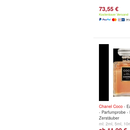
73,55 €
Kostenloser Versand
Chanel
Coco
- E
- Parfumprobe - 
Zerstäuber
ml:
2ml
,
5ml
,
10
ab 11,90 €
...