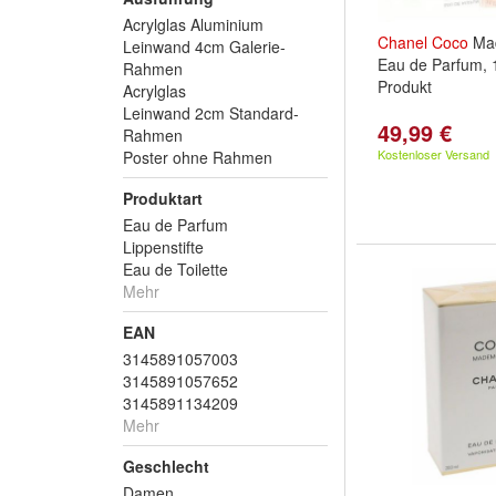
Acrylglas Aluminium
Chanel
Coco
Mad
Leinwand 4cm Galerie-
Eau de Parfum, 1
Rahmen
Produkt
Acrylglas
Leinwand 2cm Standard-
49,99 €
Rahmen
Kostenloser Versand
Poster ohne Rahmen
Produktart
Eau de Parfum
Lippenstifte
Eau de Toilette
Mehr
EAN
3145891057003
3145891057652
3145891134209
Mehr
Geschlecht
Damen