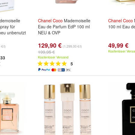
emoiselle
Chanel
Coco
Mademoiselle
Chanel
Coco
pray für
Eau de Parfum EdP 100 ml
100 ml Eau d
neu unbenutzt
NEU & OVP
129,90 €
49,99 €
 €/l)
(1.299,00 €/l)
Kostenloser Vers
199,95 €
33
Kostenloser Versand
5