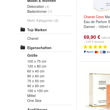
Möbel & Wohnen
Dekoration
(4)
Badezimmer
(1)
Chanel
Coco
Mad
Mehr Kategorien
(6)
Eau de Parfum S
Damen - 100ml 
Top Marken
69,90 €
(699,00
Chanel
+ 3,90 € Versand
Eigenschaften
Größe
100 x 75 cm
120 x 80 cm
60 x 40 cm
80 x 60 cm
75 x 50 cm
90 x 60 cm
150 x 100 cm
Mittel
One Size
Ausführung