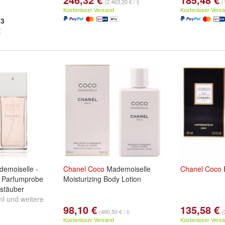
(2.463,20 € / l)
(
Kostenloser Versand
Kostenloser Vers
3
emoiselle -
Chanel
Coco
Mademoiselle
Chanel
Coco
- Parfumprobe
Moisturizing Body Lotion
rstäuber
ml
und
weitere
98,10 €
135,58 €
(490,50 € / l)
(
Kostenloser Versand
Kostenloser Vers