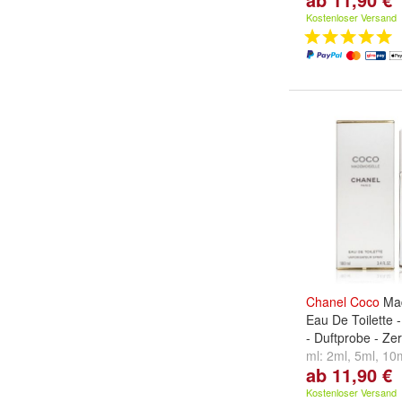
Kostenloser Versand
Chanel
Coco
Mad
Eau De Toilette 
- Duftprobe - Ze
ml:
2ml
,
5ml
,
10
ab 11,90 €
...
Kostenloser Versand