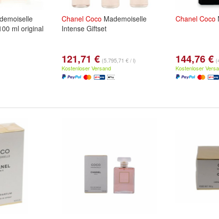
emoiselle
Chanel
Coco
Mademoiselle
Chanel
Coco
00 ml original
Intense Giftset
121,71 €
144,76 €
(5.795,71 € / l)
(
Kostenloser Versand
Kostenloser Vers