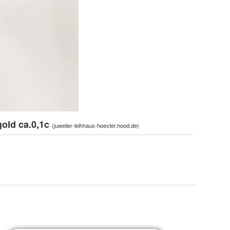
gold ca.0,1c
(
juwelier-leihhaus-hoexter.hood.de
)