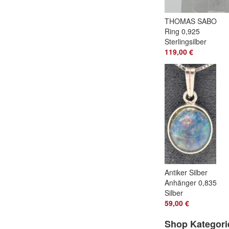
THOMAS SABO
Ring 0,925
Sterlingsilber
Funkelde Zirkonia
119,00 €
Größe 55
Antiker Silber
Anhänger 0,835
Silber
wunderschöner
59,00 €
Opal
Shop Kategori