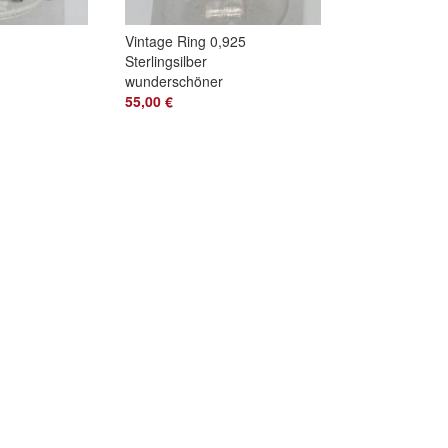
Vintage Ring 0,925
Sterlingsilber
wunderschöner
Peridot Größe 62
55,00 €