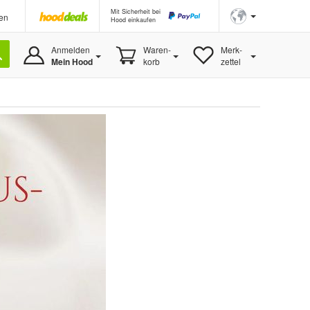
Mit Sicherheit bei
en
Hood einkaufen
Anmelden
Waren-
Merk-
Mein Hood
korb
zettel