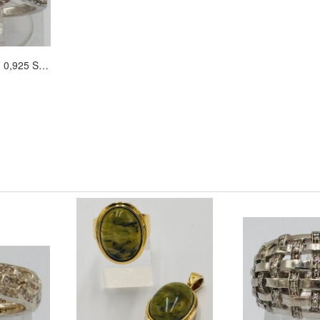
Vintage Infinity Ring 0,925 Sterlingsilber funkrle Zirkone Größe 57