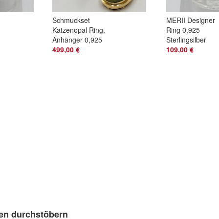
Schmuckset
MERII Designer
Katzenopal Ring,
Ring 0,925
Anhänger 0,925
Sterlingsilber
Sterlingsilber
499,00 €
funkelde Zirkone
109,00 €
vergoldet
Größe 55
Jungfreulich
en durchstöbern