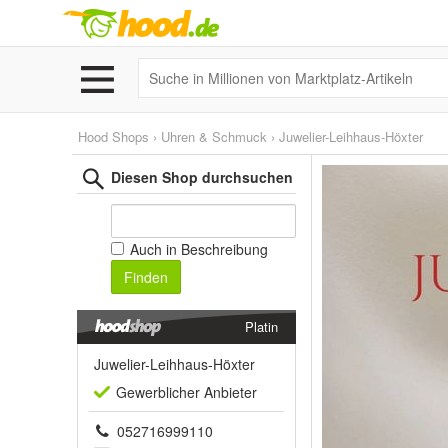
Hood Shops
›
Uhren & Schmuck
›
Juwelier-Leihhaus-Höxter
Diesen Shop durchsuchen
Auch in Beschreibung
Finden
Platin
Juwelier-Leihhaus-Höxter
Gewerblich
er Anbieter
052716999110