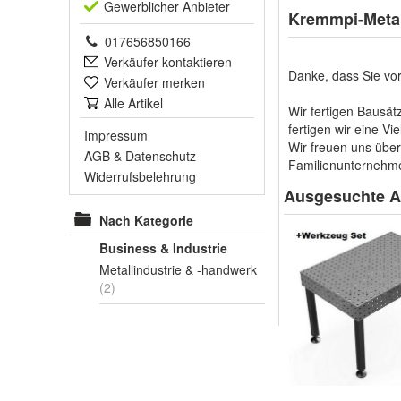
Gewerblich
er Anbieter
Kremmpi-Metal
017656850166
Verkäufer kontaktieren
Danke, dass Sie vo
Verkäufer merken
Alle Artikel
Wir fertigen Bausät
fertigen wir eine V
Impressum
Wir freuen uns übe
AGB
&
Datenschutz
Familienunterneh
Widerrufsbelehrung
Ausgesuchte Ar
Nach Kategorie
Business & Industrie
Metallindustrie & -handwerk
(2)