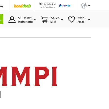
Mit Sicherheit bei
en
Hood einkaufen
Anmelden
Waren-
Merk-
Mein Hood
korb
zettel