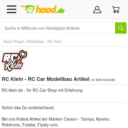
Hood Shops
›
Modellbau
›
RC Klein
RC Klein - RC Car Modellbau Artikel
(
rc-klein.hood.de
)
RC-klein.de - Ihr RC-Car Shop mit Erfahrung
Schön das Du vorbeischaust,
Bei uns findest Artikel der Marken Carson - Tamiya, Kyosho,
Robitronic, Futaba, Flysky uvm.