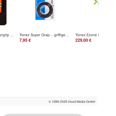
Head Prime Tour - Overgrip - verschiedene Farben und Mengen
Yonex Super Grap .- griffiges Overgrip - verschiedene Farben und Mengen
7,95 €
229,00 €
© 1999-2026
Hood Media GmbH