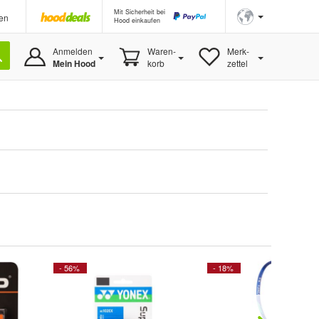
Mit Sicherheit bei
en
Hood einkaufen
Anmelden
Waren-
Merk-
Mein Hood
korb
zettel
- 56%
- 18%