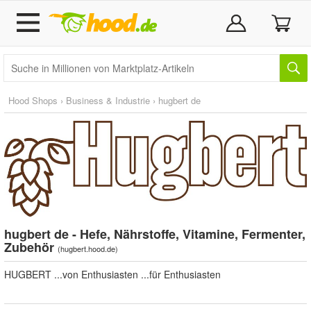
Hood Shops
›
Business & Industrie
›
hugbert de
hugbert de - Hefe, Nährstoffe, Vitamine, Fermenter,
Zubehör
(
hugbert.hood.de
)
HUGBERT ...von Enthusiasten ...für Enthusiasten