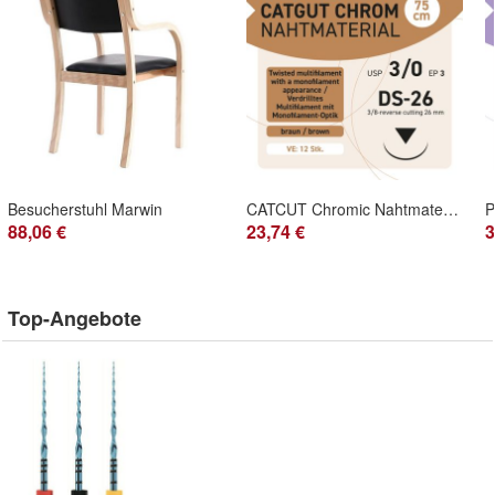
Besucherstuhl Marwin
CATCUT Chromic Nahtmaterial USP 3-0 EP-3 DS-26 - 75 - 12 Stück
88,06 €
23,74 €
3
Top-Angebote