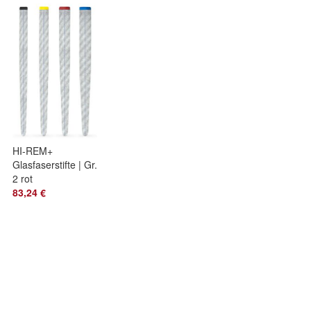
HI-REM+
Glasfaserstifte | Gr.
2 rot
83,24 €