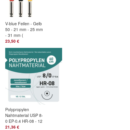
V-blue Feilen - Gelb
50 - 21 mm - 25 mm
- 31 mm (
Alternative zu den
23,50 €
bekannten rezipr
Polypropylen
Nahtmaterial USP 8-
0 EP-0.4 HR-08 - 12
Stück
21,36 €