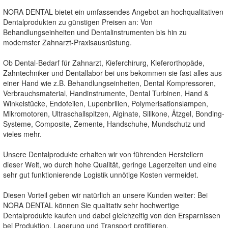
NORA DENTAL bietet ein umfassendes Angebot an hochqualitativen
Dentalprodukten zu günstigen Preisen an: Von
Behandlungseinheiten und Dentalinstrumenten bis hin zu
modernster Zahnarzt-Praxisausrüstung.
Ob Dental-Bedarf für Zahnarzt, Kieferchirurg, Kieferorthopäde,
Zahntechniker und Dentallabor bei uns bekommen sie fast alles aus
einer Hand wie z.B. Behandlungseinheiten, Dental Kompressoren,
Verbrauchsmaterial, Handinstrumente, Dental Turbinen, Hand &
Winkelstücke, Endofeilen, Lupenbrillen, Polymerisationslampen,
Mikromotoren, Ultraschallspitzen, Alginate, Silikone, Ätzgel, Bonding-
Systeme, Composite, Zemente, Handschuhe, Mundschutz und
vieles mehr.
Unsere Dentalprodukte erhalten wir von führenden Herstellern
dieser Welt, wo durch hohe Qualität, geringe Lagerzeiten und eine
sehr gut funktionierende Logistik unnötige Kosten vermeidet.
Diesen Vorteil geben wir natürlich an unsere Kunden weiter: Bei
NORA DENTAL können Sie qualitativ sehr hochwertige
Dentalprodukte kaufen und dabei gleichzeitig von den Ersparnissen
bei Produktion, Lagerung und Transport profitieren.