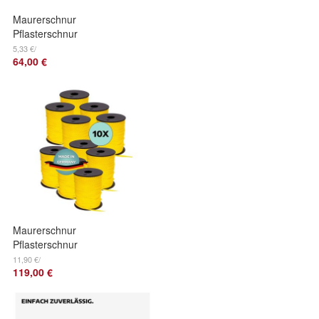
Maurerschnur
Pflasterschnur
Verlegeschnur
5,33 €/
64,00 €
Lotschnur
Bauschnur rot 2mm
12 Stück
Maurerschnur
Pflasterschnur
Verlegeschnur
11,90 €/
119,00 €
Lotschnur
Bauschnur gelb
4mm 10 Stück