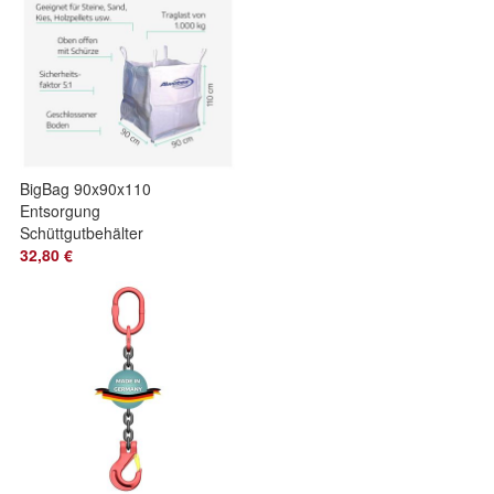
BigBag 90x90x110
Entsorgung
Schüttgutbehälter
Gartenabfall
32,80 €
Baustoffe Sand Kies