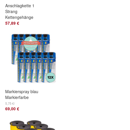
Anschlagkette 1
Strang
Kettengehänge
Krankette
57,89 €
6bis13mm und
verschiedene
Längen
Markierspray blau
Markierfarbe
Markierungsspray
5,75 €/
69,00 €
12x500ml mit
Sicherheitskappe