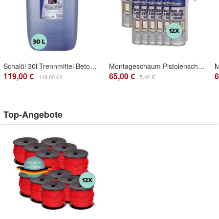
Schalöl 30l Trennmittel Betontrennmittel Schalungsöl Öl
Montageschaum Pistolenschaum Bauschaum PU Schaum Aussprührohr 12 Dosen x 500ml
119,00 €
65,00 €
6
119,00 €/l
5,42 €/
Top-Angebote