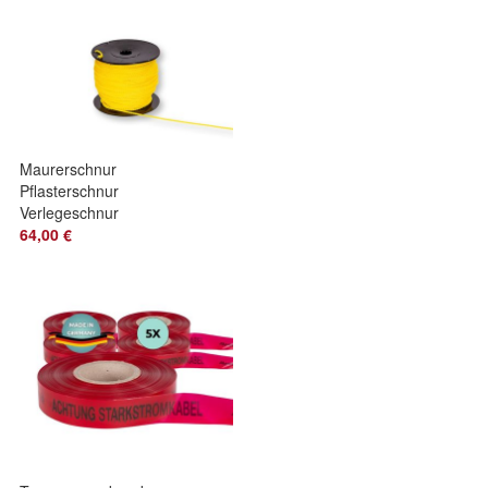
Maurerschnur
Pflasterschnur
Verlegeschnur
Lotschnur
64,00 €
Bauschnur 2mm 12
Rollen