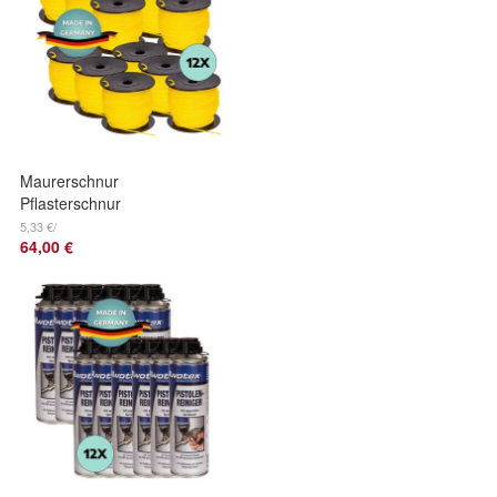
Maurerschnur
Pflasterschnur
Verlegeschnur
5,33 €/
64,00 €
Lotschnur
Bauschnur gelb
2mm 12 Stück