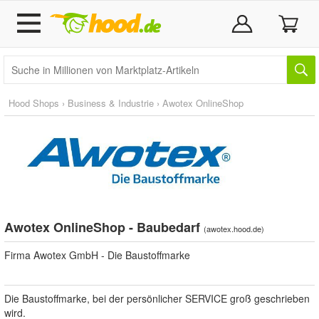
Hood Shops
›
Business & Industrie
›
Awotex OnlineShop
Awotex OnlineShop - Baubedarf
(
awotex.hood.de
)
Firma Awotex GmbH - Die Baustoffmarke
Die Baustoffmarke, bei der persönlicher SERVICE groß geschrieben
wird.