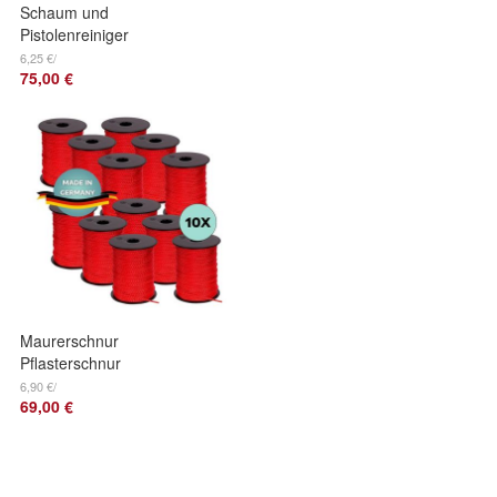
Schaum und
Pistolenreiniger
Bauschaum
6,25 €/
75,00 €
Montageschaum
Reiniger 12 Dosen x
500ml
Maurerschnur
Pflasterschnur
Verlegeschnur
6,90 €/
69,00 €
Lotschnur
Bauschnur rot 3mm
10 Stück