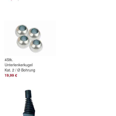
2000Kg
4Stk.
Unterlenkerkugel
Kat. 2 / Ø Bohrung
28mm Traktor
19,99 €
Unterlenker