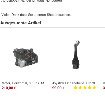
Agroshop24 Handel für Haus Hof Garten
Vielen Dank dass Sie unseren Shop besuchen.
Ausgesuchte Artikel
Motor, Horizontal, 3,5 PS, 140 cm³, Serie 500, Briggs & Stratton 09P802-0007-H5
Joystick Einhandhebel Frontlader 2 Taster Stoll, Hauer, Quicke Kreuzhebel
210,00 €
99,00 €
3