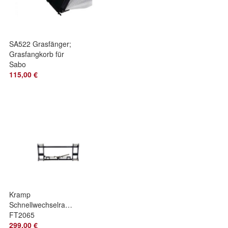
SA522 Grasfänger;
Grasfangkorb für
Sabo
115,00 €
Kramp
Schnellwechselrahmen
FT2065
Euroaufnahme
299,00 €