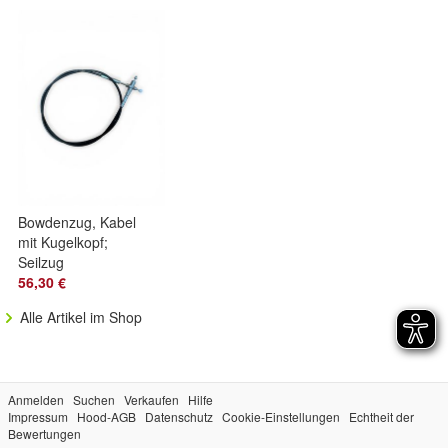
150cm
Bowdenzug, Kabel
mit Kugelkopf;
Seilzug
Einhandhebel,
56,30 €
350cm
Alle Artikel im Shop
Anmelden
Suchen
Verkaufen
Hilfe
Impressum
Hood-AGB
Datenschutz
Cookie-Einstellungen
Echtheit der
Bewertungen