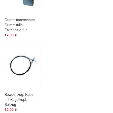
Gummimanschette
Gummitülle
Faltenbalg für
Joystick
17,00 €
Einhandhebel
Indemar Stoll Hauer
Bowdenzug, Kabel
mit Kugelkopf;
Seilzug
Einhandhebel,
32,00 €