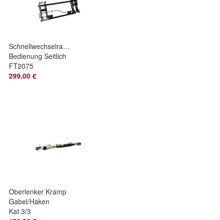
Schnellwechselrahmen
Bedienung Seitlich
FT2075
Euroaufnahme
299,00 €
Frontlader Traktor
Oberlenker Kramp
Gabel/Haken
Kat.3/3