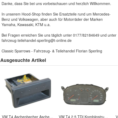
Danke, dass Sie bei uns vorbeischauen und herzlich Willkommen.
In unserem Hood-Shop finden Sie Ersatzteile rund um Mercedes-
Benz und Volkswagen, aber auch für Motorräder der Marken
Yamaha, Kawasaki, KTM u.a.
Bei Fragen erreichen Sie uns täglich unter 0177/82184649 und unter
fahrzeug-teilehandel-sperling@t-online.de
Classic Sparrows - Fahrzeug- & Teilehandel Florian Sperling
Ausgesuchte Artikel
VW T4 Aschenbecher Ascher Facelift Armaturenbrett Einsatz 7D0857331 B/A
VW T4 2.5 TDI Kombiinstrument Tacho blaue Beleuchtung ab 98 7D0920801B