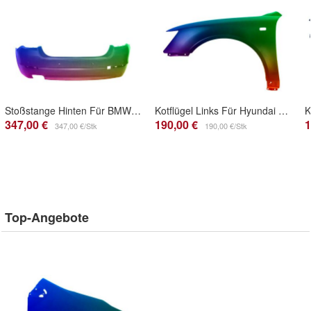
Stoßstange Hinten Für BMW F10 2010-2017 Limousine Lackiert In Wunschfarbe PDC
Kotflügel Links Für Hyundai Sonata (NF) 2005-2008 Lackiert In Wunschfarbe
347,00 €
190,00 €
1
347,00 €/Stk
190,00 €/Stk
Top-Angebote