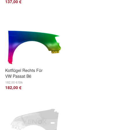
137,00 €
LY5J Neu VxLine
Kotflügel Rechts Für
VW Passat B6
2005-2010 Lackiert
182,00 €/Stk
182,00 €
In Wunschfarbe