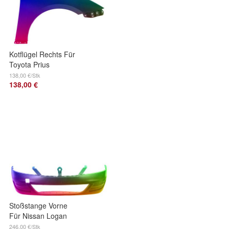
Kotflügel Rechts Für
Toyota Prius
(XW50) Ab 2019
138,00 €/Stk
138,00 €
Lackiert In
Wunschfarbe
VxLine
Stoßstange Vorne
Für Nissan Logan
Note (SD) 2009-
246,00 €/Stk