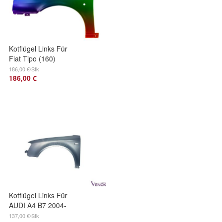
Kotflügel Links Für
Fiat Tipo (160)
1988-1995 Lackiert
186,00 €/Stk
186,00 €
In Wunschfarbe
Kotflügel Links Für
AUDI A4 B7 2004-
2008 Lackiert In
137,00 €/Stk