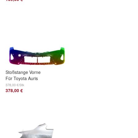
Stoßstange Vorne
Für Toyota Auris
(E18) 2013-2015
378,00 €/Stk
378,00 €
PDC Lackiert In
Wunschfarbe