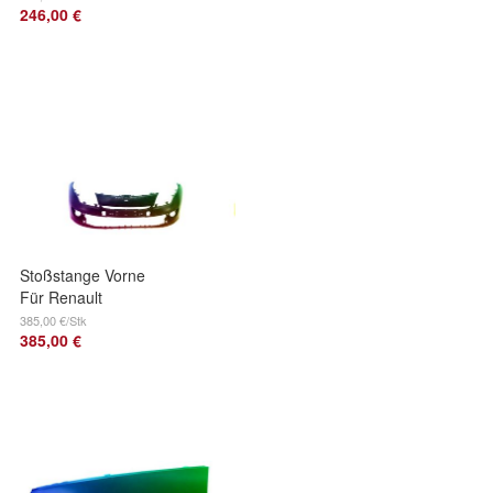
246,00 €
2013 Lackiert In
Wunschfarbe
Stoßstange Vorne
Für Renault
Megane III 12-13
385,00 €/Stk
385,00 €
Lackiert In
Wunschfarbe NSW
5 Tür