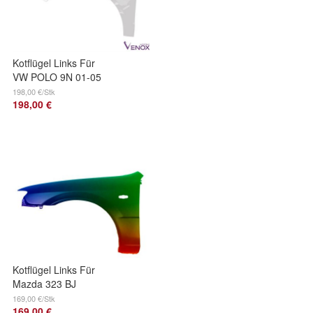
Kotflügel Links Für
VW POLO 9N 01-05
Lackiert LB9A Neu
198,00 €/Stk
198,00 €
Kotflügel Links Für
Mazda 323 BJ
2001-2003 Lackiert
169,00 €/Stk
169,00 €
In Wunschfarbe