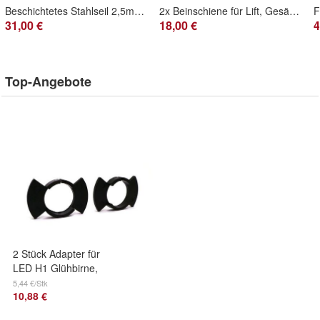
Beschichtetes Stahlseil 2,5m, verstellbar, Lift
2x Beinschiene für Lift, Gesäßtraining - Lila
31,00 €
18,00 €
4
Top-Angebote
2 Stück Adapter für
LED H1 Glühbirne,
Honda Odyssey,
5,44 €/Stk
10,88 €
CIVIC, CRV Off-
Road