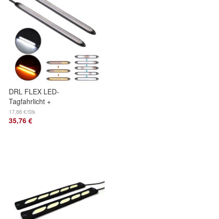
DRL FLEX LED-
Tagfahrlicht +
dynamische
17,88 €/Stk
35,76 €
Richtungsanzeige +
WOW Off-Road