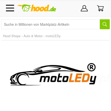
Hood Shops
›
Auto & Motor
›
motoLEDy