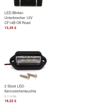
LED-Blinker-
Unterbrecher 12V
CF14B Off-Road
13,35 €
2 Stück LED-
Kennzeichenleuchte
24V 350lm,
9,11 €/Stk
18,22 €
universal Off-Road