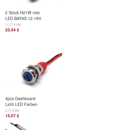
2 Stück H21W rote
LED BAY9S 12-18V
CANBUS 650lm
11,77 €/Stk
23,54 €
starke Glühbirne
Off-Road
4pcs Dashboard
Licht LED Farben
Blau Off-Road
3,77 €/Stk
15,07 €