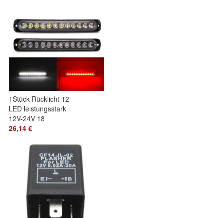
1Stück Rücklicht 12
LED leistungsstark
12V-24V 18
Betriebsarten Rot
26,14 €
Off-Road