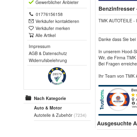
Gewerblich
er Anbieter
Benzinfresser 
01776156158
TMK AUTOTEILE -
Verkäufer kontaktieren
Verkäufer merken
Alle Artikel
Danke dass Sie bei
Impressum
In unserem Hood-Sh
AGB
&
Datenschutz
Wir, die Firma TMK 
Widerrufsbelehrung
Bei Fragen erreich
28579
Ihr Team von TMK A
Nach Kategorie
Auto & Motor
Autoteile & Zubehör
(7234)
Ausgesuchte Ar