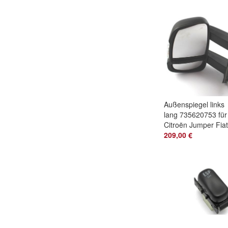
Außenspiegel links
lang 735620753 für
Citroën Jumper Fiat
Ducato Peugeot
209,00 €
Boxer 250