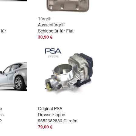
Türgriff
Aussentürgriff
 für
Schiebetür für Fiat
016
Scudo Citroen
30,90 €
Jumpy Peugeot
Expert
be
Original PSA
es-
Drosselklappe
2
9652682880 Citroën
.6
C4 C5 C8 XSARA
79,00 €
FIAT ULYSSE