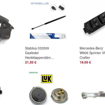
Stabilus 033509
Mercedes-Benz
Gasfeder
W906 Sprinter 
Heckklappendämpfer
Crafter
für Mercedes C / E
21,50 €
Fensterhebersch
19,00 €
Klasse S204 W212
A9065450713