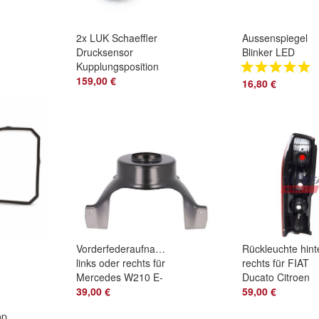
2x LUK Schaeffler
Aussenspiegel
Drucksensor
Blinker LED
Kupplungsposition
Spiegelblinker li
für Mercedes 9G-
159,00 €
VW Golf 7 VII
16,80 €
Tronic Getriebe
Touran 5G0949
Vorderfederaufnahme
Rückleuchte hint
links oder rechts für
rechts für FIAT
Mercedes W210 E-
Ducato Citroen
Klasse
39,00 €
Jumper Peugeot
59,00 €
A2106260119
Boxer 13664550
op