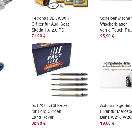
Petronas 8L 5W30 +
Scheibenwischer
Ölfilter für Audi Seat
Wischerblätter
Skoda 1.6 2.0 TDI
vorne Touch Flat
l
MAN TGE VW
71,90 €
VW Crafter ab 2
25,90 €
Crafter
5x FAST Glühkerze
Automatikgetrie
für Ford Citroen
Filter für Merced
Land-Rover
Benz W210 W20
l
Peugeot TDCi
32,90 €
W211 W203 722
19,00 €
mit Stecker