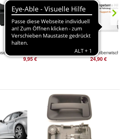
Original Luftfiltergehäuse Luftfilterkasten 1420R7 Citroen Peugeot 16 HDi Motor
Mercedes-Benz W126 S Motorhaubenentriegelung Haubengriff Griff Haube Motorhaube
9,95 €
24,90 €