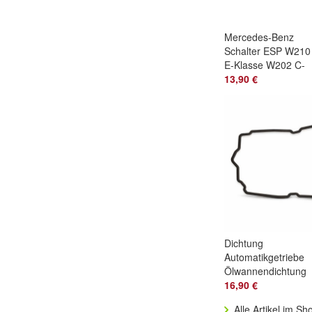
Mercedes-Benz
Schalter ESP W210
E-Klasse W202 C-
Klasse W208 CLK
13,90 €
AMG
Dichtung
Automatikgetriebe
Ölwannendichtung
für Mercedes 722.9
16,90 €
7G Tronic 7 Gang
Alle Artikel im Sh