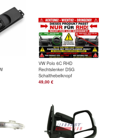
LANCIA
VW Polo 6C RHD
VW
Rechtslenker DSG
Schalthebelknopf
alter
Schaltknauf
49,00 €
6C2713203D CMU