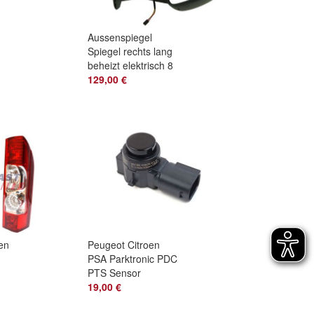
Aussenspiegel
Spiegel rechts lang
nks
beheizt elektrisch 8
PIN fuer Ducato
129,00 €
101
Jumper Boxer
en
Peugeot Citroen
PSA Parktronic PDC
PTS Sensor
Ultraschallwandler
19,00 €
80
96752024779v