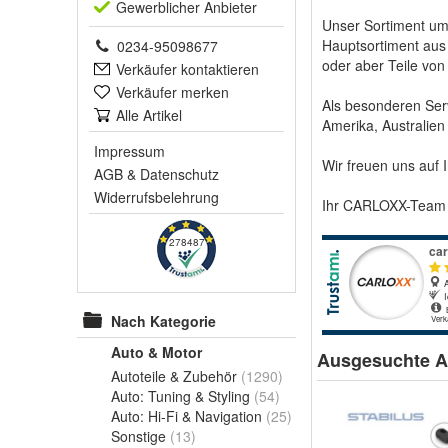
Gewerblich
er Anbieter
Unser Sortiment um
Hauptsortiment aus 
0234-95098677
oder aber Teile von
Verkäufer kontaktieren
Verkäufer merken
Als besonderen Serv
Alle Artikel
Amerika, Australien 
Impressum
Wir freuen uns auf I
AGB
&
Datenschutz
Widerrufsbelehrung
Ihr CARLOXX-Tea
278487
Nach Kategorie
Auto & Motor
Ausgesuchte Ar
Autoteile & Zubehör
(1290)
Auto: Tuning & Styling
(54)
Auto: Hi-Fi & Navigation
(25)
Sonstige
(13)