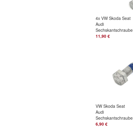
4x VW Skoda Seat
Audi
Sechskantschraube
Bremse Bremssatte
11,90 €
M8x22 N01024124
VW Skoda Seat
Audi
Sechskantschraube
Bremse Bremssatte
6,90 €
M8x22 N01024124