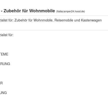
4 - Zubehör für Wohnmobile
(
italiacamper24.hood.de
)
zialist für: Zubehör für Wohnmobile, Reisemobile und Kastenwagen
alist für:
TEME
ERUNG
ER
UNG