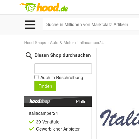
Hood Shops
›
Auto & Motor
›
italiacamper24
Diesen Shop durchsuchen
Auch in Beschreibung
Finden
Platin
italiacamper24
39 Verkäufe
Gewerblich
er Anbieter