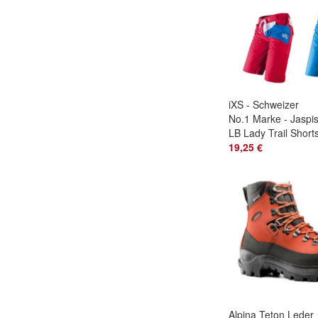
iXS - Schweizer
No.1 Marke - Jaspi
LB Lady Trail Short
- Super Sales !! #
19,25 €
Alpina Teton Leder