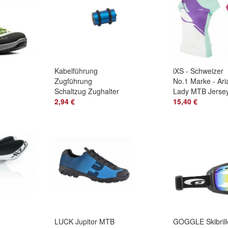
Kabelführung
iXS - Schweizer
Zugführung
No.1 Marke - Ari
Schaltzug Zughalter
Lady MTB Jersey
Abstandhalter
2,94 €
Super Sales !! #
15,40 €
Schaltkabel 2
Stücke
LUCK Jupitor MTB
GOGGLE Skibrill