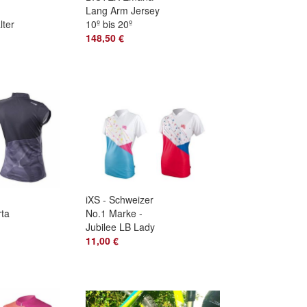
Lang Arm Jersey
ter
10º bis 20º
148,50 €
iXS - Schweizer
rta
No.1 Marke -
Jubilee LB Lady
per
Jersey - Super
11,00 €
Sales !! #