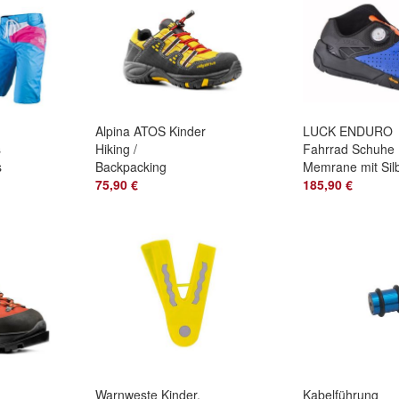
Alpina ATOS Kinder
LUCK ENDURO
s
Hiking /
Fahrrad Schuhe
s
Backpacking
Memrane mit Sil
Wanderschuhe
75,90 €
Ionen, Vibram S
185,90 €
Warnweste Kinder,
Kabelführung