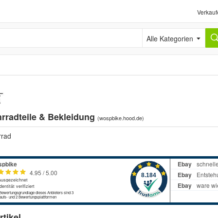
Verkauf
Alle Kategorien
hrradteile & Bekleidung
(
wospbike.hood.de
)
rrad
tikel