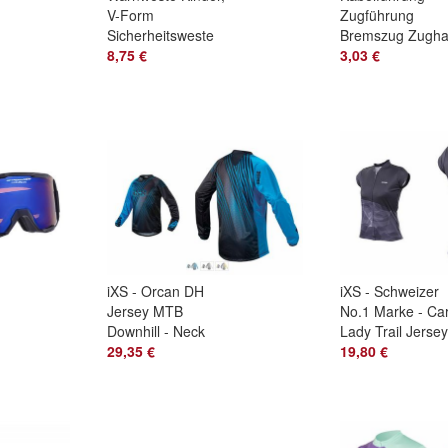
V-Form
Zugführung
g
Sicherheitsweste
Bremszug Zughal
Reflektoren Schule
8,75 €
Abstandhalter
3,03 €
Bremskabel 2
Stücke
iXS - Orcan DH
iXS - Schweizer
Jersey MTB
No.1 Marke - Ca
Downhill - Neck
Lady Trail Jersey
Brace kompatibler
29,35 €
(Dunkelblau) Su
19,80 €
Kragen Super Sales
Sales !!
!