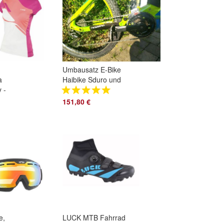
Umbausatz E-Bike
a
Haibike Sduro und
 -
andere von 10
Gang auf 20 Gang
151,80 €
e,
LUCK MTB Fahrrad