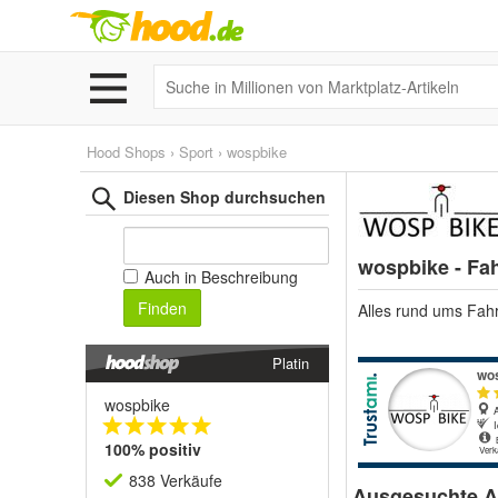
Hood Shops
›
Sport
›
wospbike
Diesen Shop durchsuchen
wospbike - Fa
Auch in Beschreibung
Finden
Alles rund ums Fah
Platin
wospbike
100% positiv
838 Verkäufe
Ausgesuchte Ar