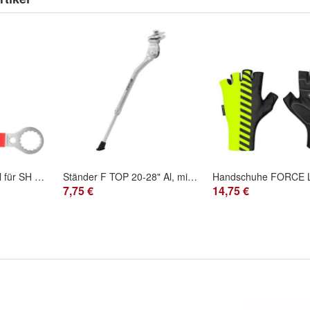
Schraubenschlüssel für SH HollowTech II / BB9000 / R60 cups
Ständer F TOP 20-28" Al, mit Gegenstück, silber
7,75 €
14,75 €