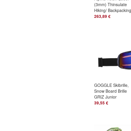
(3mm) Thinsulate
Hiking/ Backpackin
Bergschuhe /62714
263,89 €
GOGGLE Skibrille,
Snow Board Brille
GRIZ Junior
Groesse / H895-xx
39,55 €