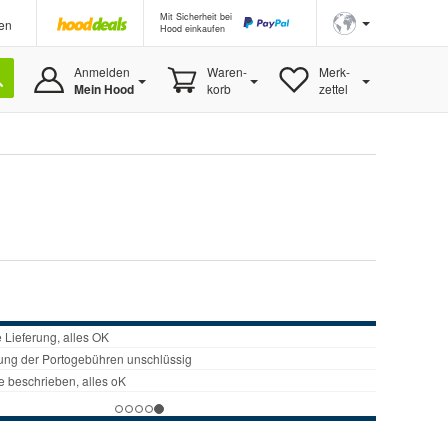
Mit Sicherheit bei
en
Hood einkaufen
Anmelden
Waren-
Merk-
Mein Hood
korb
zettel