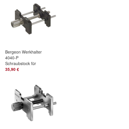
Bergeon Werkhalter
4040-P
Schraubstock für
Armbanduhrwerke *
35,90 €
* Swiss Made * *