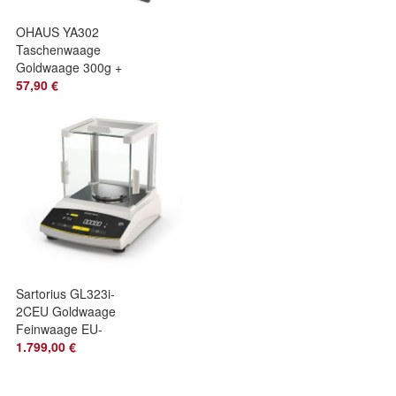
OHAUS YA302
Taschenwaage
Goldwaage 300g +
0,05g
57,90 €
Sartorius GL323i-
2CEU Goldwaage
Feinwaage EU-
geeicht bis 320g
1.799,00 €
Ablesbarkeit: 0.001
g