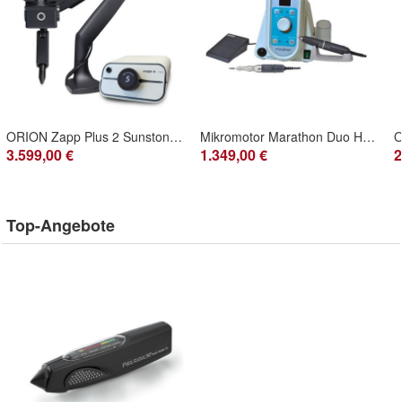
ORION Zapp Plus 2 Sunstone Schweißgerät + Schwenkarm Mikroskop
Mikromotor Marathon Duo Handstück Fußschalter Fasserhammer Dental
3.599,00 €
1.349,00 €
2
Top-Angebote