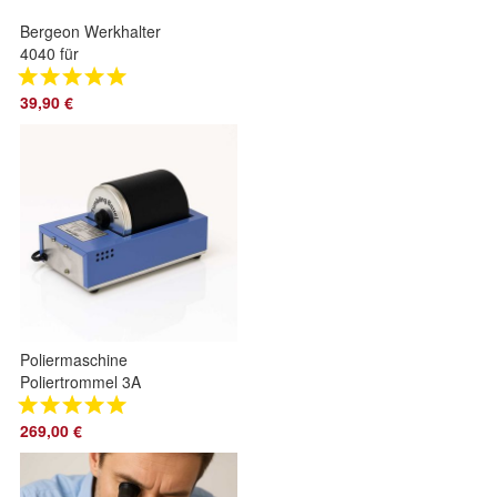
Bergeon Werkhalter
4040 für
Armbanduhrwerke
Ø 20-43mm
39,90 €
Schraubstock * * *
Swiss Made
Poliermaschine
Poliertrommel 3A
von Lortone
Tumbler mit 0,8
269,00 €
Liter Volumen