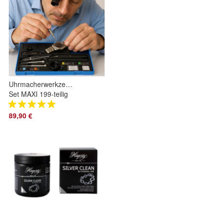
Uhrmacherwerkzeug
Set MAXI 199-teilig
Uhrmacherset
Uhrenwerkzeug von
89,90 €
Augusta