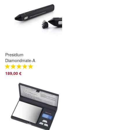
Presidium
Diamondmate-A
Diamantprüfgerät
Diamanttester
189,00 €
Diamond Mate
Tester