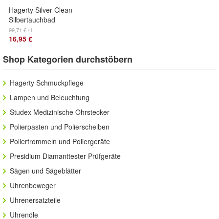
Hagerty Silver Clean
Silbertauchbad
Silber reinigen mit
99,71 € / l
16,95 €
Tauchkorb
Silberputzmittel
Shop Kategorien durchstöbern
Hagerty Schmuckpflege
Lampen und Beleuchtung
Studex Medizinische Ohrstecker
Polierpasten und Polierscheiben
Poliertrommeln und Poliergeräte
Presidium Diamanttester Prüfgeräte
Sägen und Sägeblätter
Uhrenbeweger
Uhrenersatzteile
Uhrenöle