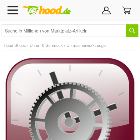
Hood Shops
›
Uhren & Schmuck
›
Uhrmacherwerkzeuge