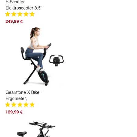
E-Scooter
Elektroscooter 8,5"
mit Stoßdämpfer
20km/h,
249,99 €
400WReichweite
30KM mit ABE
Gearstone X-Bike -
Ergometer,
Heimtrainer,
Fitness-Bike,
129,99 €
Cardio-Bike,
speedbike