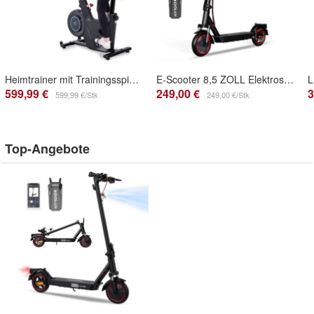
Heimtrainer mit Trainingsspiel-App, X-BIKE, itnessbike, max 120kg
E-Scooter 8,5 ZOLL Elektroscooter mit Straßenzulassung ABE bis zu 30km e-roller
599,99 €
249,00 €
3
599,99 €/Stk
249,00 €/Stk
Top-Angebote