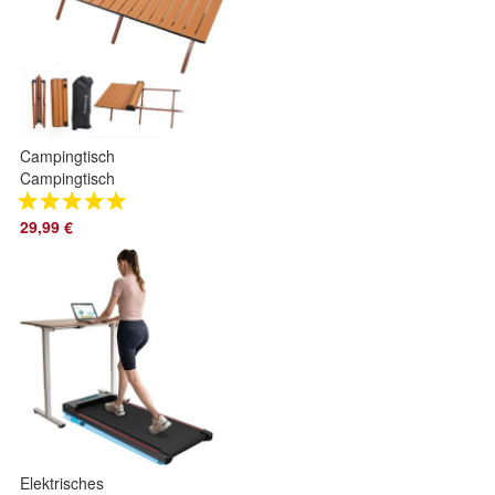
Campingtisch
Campingtisch
Klappbar, Klapptisch
Ultra Leichte,
29,99 €
Falttisch Tragbar
Elektrisches