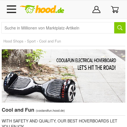
Hood Shops
›
Sport
›
Cool and Fun
Cool and Fun
(
coolandfun.hood.de
)
WITH SAFETY AND QUALITY, OUR BEST HOVERBOARDS LET
YOU ENJOY.