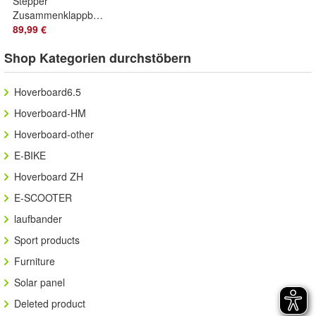
Stepper
Zusammenklappbarer,
Stairmaster für
89,99 €
Zuhause Vertical
Shop Kategorien durchstöbern
Climber
Hoverboard6.5
Hoverboard-HM
Hoverboard-other
E-BIKE
Hoverboard ZH
E-SCOOTER
laufbander
Sport products
Furniture
Solar panel
Deleted product