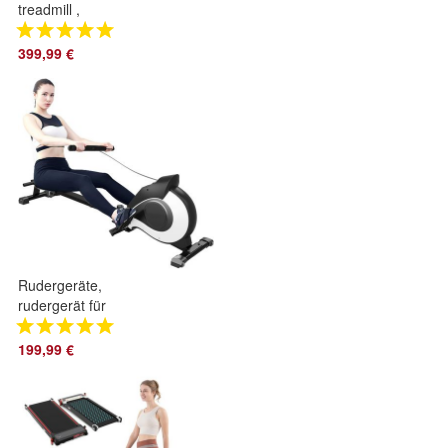
treadmill ,
Laufbänder
Schreibtischlaufband
399,99 €
leicht Schreibtisch
im Büro
Rudergeräte,
rudergerät für
zuhause mit 8-
stufigem
199,99 €
Magnetwiderstand,
LCD-Display