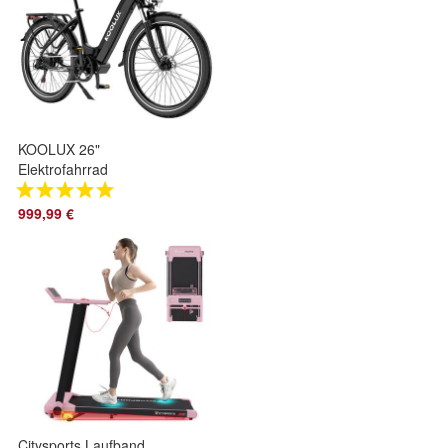
KOOLUX 26"
Elektrofahrrad
48v13AH Ebike
Elektrofahrräder 60-
999,99 €
80km S-Pedelec
Citysports Laufband