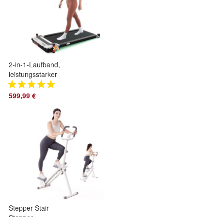
2-in-1-Laufband,
leistungsstarker
400w Motor, 1-6 km/
h mit Steigung
599,99 €
Stepper Stair