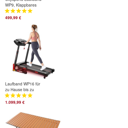
WP9, Klappbares
Laufband bis 12 km/
h APP walking
499,99 €
jogging pad
Laufband WP16 für
zu Hause bis zu
15km/h, Mit
Steigung 0-15%?
1.099,99 €
Max Tragfähigkeit
200kg