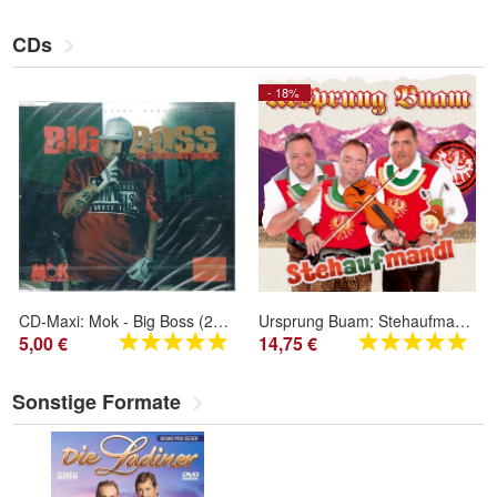
CDs
- 18%
CD-Maxi: Mok - Big Boss (2007) Ersböserjunge
Ursprung Buam: Stehaufmandl - Tyrolis Handels-GmbH - (CD / S)
5,00 €
14,75 €
Sonstige Formate