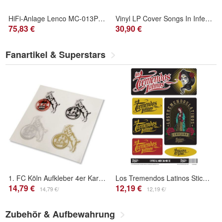
HiFi-Anlage Lenco MC-013PK in Rosa mit CD-Player
Vinyl LP Cover Songs In Inferno - Mysteriöses Album
75,83 €
30,90 €
Fanartikel & Superstars
1. FC Köln Aufkleber 4er Karte 5020027
Los Tremendos Latinos Sticker Set A4
14,79 €
12,19 €
14,79 €/
12,19 €/
Zubehör & Aufbewahrung