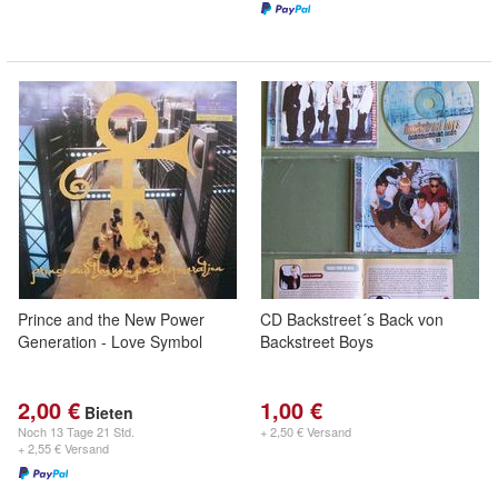
Prince and the New Power
CD Backstreet´s Back von
Generation - Love Symbol
Backstreet Boys
2,00 €
1,00 €
Bieten
Noch
13 Tage 21 Std.
+ 2,50 € Versand
+ 2,55 € Versand