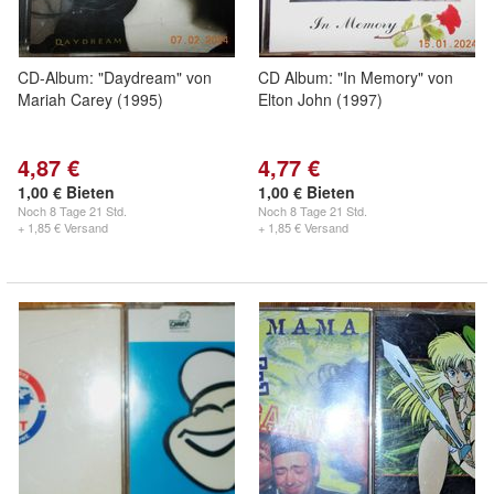
CD-Album: "Daydream" von
CD Album: "In Memory" von
Mariah Carey (1995)
Elton John (1997)
4,87 €
4,77 €
1,00 € Bieten
1,00 € Bieten
Noch
8 Tage 21 Std.
Noch
8 Tage 21 Std.
+ 1,85 € Versand
+ 1,85 € Versand