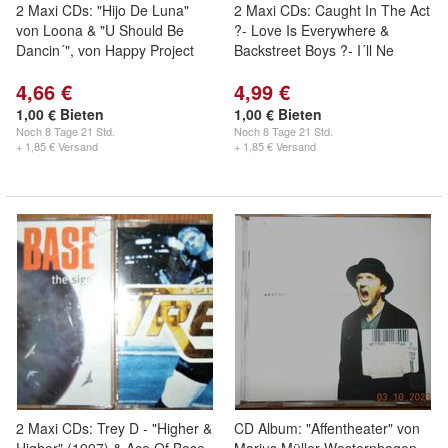
2 Maxi CDs: "Hijo De Luna"
2 Maxi CDs: Caught In The Act
von Loona & "U Should Be
?- Love Is Everywhere &
Dancin´", von Happy Project
Backstreet Boys ?- I´ll Ne
4,66 €
4,99 €
1,00 € Bieten
1,00 € Bieten
Noch
8 Tage 21 Std.
Noch
8 Tage 21 Std.
+ 1,85 € Versand
+ 1,85 € Versand
2 Maxi CDs: Trey D - "Higher &
CD Album: "Affentheater" von