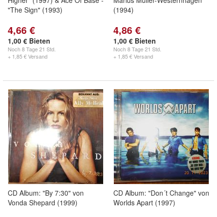
Higher" (1997) & Ace Of Base -
Marius Müller-Westernhagen
"The Sign" (1993)
(1994)
4,66 €
4,86 €
1,00 € Bieten
1,00 € Bieten
Noch
8 Tage 21 Std.
Noch
8 Tage 21 Std.
+ 1,85 € Versand
+ 1,85 € Versand
CD Album: "By 7:30" von
CD Album: "Don´t Change" von
Vonda Shepard (1999)
Worlds Apart (1997)