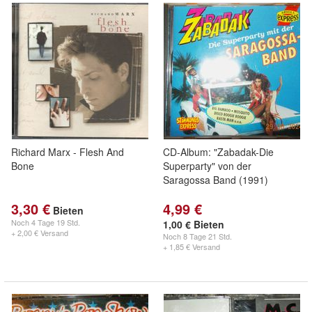
Richard Marx - Flesh And
CD-Album: "Zabadak-Die
Bone
Superparty" von der
Saragossa Band (1991)
3,30 €
4,99 €
Bieten
Noch
4 Tage 19 Std.
1,00 € Bieten
+ 2,00 € Versand
Noch
8 Tage 21 Std.
+ 1,85 € Versand