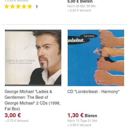
+ 2,00 € Versand
5,00 € Bieten
1
Noch
23 Std. 55 Min.
+ 2,00 € Versand
George Michael "Ladies &
CD "Londonbeat - Harmony"
Gentlemen: The Best of
George Michael" 2 CDs (1998,
Fat Box)
3,00 €
1,30 €
Bieten
+ 2,70 € Versand
Noch
13 Tage 21 Std.
+ 2,55 € Versand