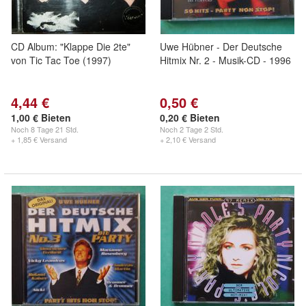
CD Album: "Klappe Die 2te"
Uwe Hübner - Der Deutsche
von Tic Tac Toe (1997)
Hitmix Nr. 2 - Musik-CD - 1996
4,44 €
0,50 €
1,00 € Bieten
0,20 € Bieten
Noch
8 Tage 21 Std.
Noch
2 Tage 2 Std.
+ 1,85 € Versand
+ 2,10 € Versand