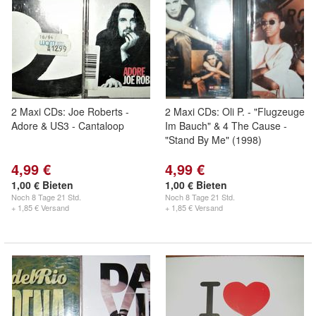
2 Maxi CDs: Joe Roberts -
2 Maxi CDs: Oli P. - "Flugzeuge
Adore & US3 - Cantaloop
Im Bauch" & 4 The Cause -
"Stand By Me" (1998)
4,99 €
4,99 €
1,00 € Bieten
1,00 € Bieten
Noch
8 Tage 21 Std.
Noch
8 Tage 21 Std.
+ 1,85 € Versand
+ 1,85 € Versand