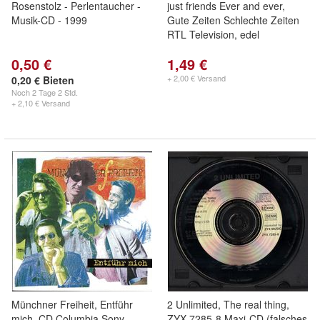
Rosenstolz - Perlentaucher -
just friends Ever and ever,
Musik-CD - 1999
Gute Zeiten Schlechte Zeiten
RTL Television, edel
0,50 €
1,49 €
+ 2,00 € Versand
0,20 € Bieten
Noch
2 Tage 2 Std.
+ 2,10 € Versand
Münchner Freiheit, Entführ
2 Unlimited, The real thing,
mich, CD Columbia Sony
ZYX 7285-8 Maxi-CD (falsches