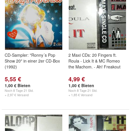
CD-Sampler: "Ronny´s Pop
2 Maxi CDs: 20 Fingers ft.
Show 20" in einer 2er CD-Box
Roula - Lick It & MC Romeo
(1992)
the Machom. - Ah! Freakout
5,55 €
4,99 €
1,00 € Bieten
1,00 € Bieten
Noch
8 Tage 21 Std.
Noch
8 Tage 21 Std.
+ 2,97 € Versand
+ 1,85 € Versand