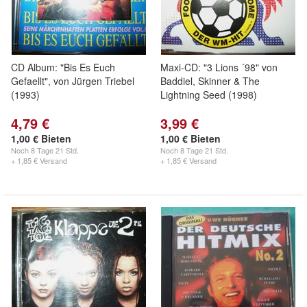
CD Album: "Bis Es Euch
Maxi-CD: "3 Lions ´98" von
Gefaellt", von Jürgen Triebel
Baddiel, Skinner & The
(1993)
Lightning Seed (1998)
4,79 €
3,99 €
1,00 € Bieten
1,00 € Bieten
Noch
8 Tage 21 Std.
Noch
8 Tage 21 Std.
+ 1,85 € Versand
+ 1,85 € Versand