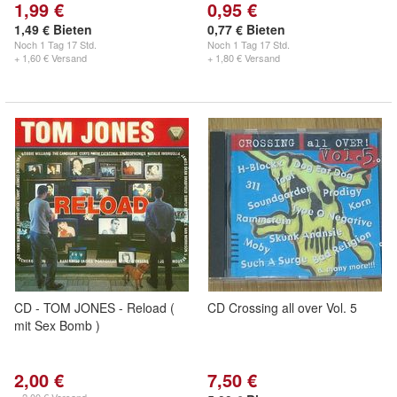
1,99 €
0,95 €
1,49 € Bieten
0,77 € Bieten
Noch
1 Tag 17 Std.
Noch
1 Tag 17 Std.
+ 1,60 € Versand
+ 1,80 € Versand
CD - TOM JONES - Reload (
CD Crossing all over Vol. 5
mit Sex Bomb )
2,00 €
7,50 €