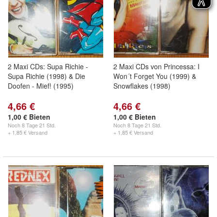
2 Maxi CDs: Supa Richie -
2 Maxi CDs von Princessa: I
Supa Richie (1998) & Die
Won´t Forget You (1999) &
Doofen - Mief! (1995)
Snowflakes (1998)
4,66 €
4,66 €
1,00 € Bieten
1,00 € Bieten
Noch
8 Tage 21 Std.
Noch
8 Tage 21 Std.
+ 1,85 € Versand
+ 1,85 € Versand