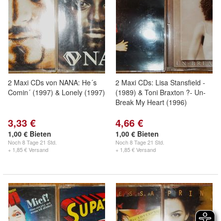
2 Maxi CDs von NANA: He´s
2 Maxi CDs: Lisa Stansfield -
Comin´ (1997) & Lonely (1997)
(1989) & Toni Braxton ?- Un-
Break My Heart (1996)
3,33 €
4,66 €
1,00 € Bieten
1,00 € Bieten
Noch
8 Tage 21 Std.
Noch
8 Tage 21 Std.
+ 1,85 € Versand
+ 1,85 € Versand