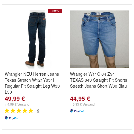
- 38%
Wrangler NEU Herren Jeans
Wrangler W11C 84 Z94
Texas Stretch W121Y854I
TEXAS 843 Straight Fit Shorts
Regular Fit Straight Leg W33
Stretch Jeans Short W30 Blau
L30
49,99 €
44,95 €
+ 4,99 € Versand
+ 6,95 € Versand
2