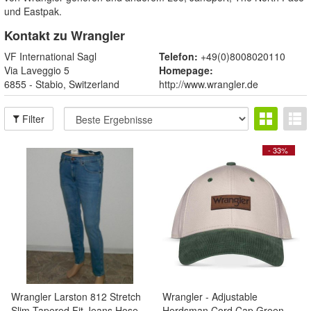
und Eastpak.
Kontakt zu Wrangler
VF International Sagl
Telefon:
+49(0)8008020110
Via Laveggio 5
Homepage:
6855 - Stabio, Switzerland
http://www.wrangler.de
Filter
- 33%
Wrangler Larston 812 Stretch
Wrangler - Adjustable
Slim Tapered Fit Jeans Hose
Herdsman Cord Cap Green