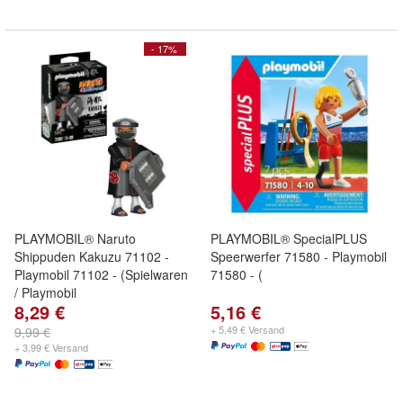
- 17%
PLAYMOBIL® Naruto
PLAYMOBIL® SpecialPLUS
Shippuden Kakuzu 71102 -
Speerwerfer 71580 - Playmobil
Playmobil 71102 - (Spielwaren
71580 - (
/ Playmobil
8,29 €
5,16 €
+ 5,49 € Versand
9,99 €
+ 3,99 € Versand