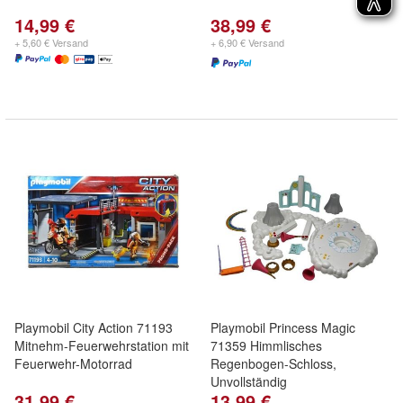
14,99 €
38,99 €
+ 5,60 € Versand
+ 6,90 € Versand
Playmobil City Action 71193
Playmobil Princess Magic
Mitnehm-Feuerwehrstation mit
71359 Himmlisches
Feuerwehr-Motorrad
Regenbogen-Schloss,
Unvollständig
31,99 €
13,99 €