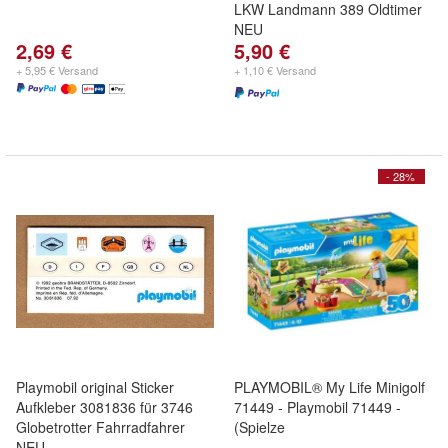
LKW Landmann 389 Oldtimer
NEU
2,69 €
5,90 €
+ 5,95 € Versand
+ 1,10 € Versand
- 28%
Playmobil original Sticker
PLAYMOBIL® My Life Minigolf
Aufkleber 3081836 für 3746
71449 - Playmobil 71449 -
Globetrotter Fahrradfahrer
(Spielze
NEU