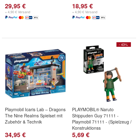
29,95 €
18,95 €
+ 4,90 € Versand
+ 4,90 € Versand
- 43%
Playmobil Icaris Lab – Dragons
PLAYMOBIL® Naruto
The Nine Realms Spielset mit
Shippuden Guy 71111 -
Zubehör & Technik
Playmobil 71111 - (Spielzeug /
Konstruktionss
34,95 €
5,69 €