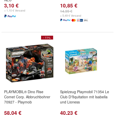
3,10 €
10,85 €
+ 1,10 € Versand
14,99 €
+ 5,49 € Versand
- 11%
PLAYMOBIL® Dino Rise
Spielzeug Playmobil 71354 Le
Comet Corp. Abbruchbohrer
Club D'ßquitation mit Isabella
70927 - Playmob
und Lioness
58,04 €
40,23 €