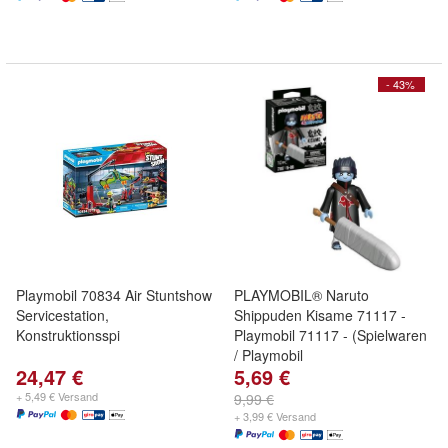
- 43%
Playmobil 70834 Air Stuntshow
PLAYMOBIL® Naruto
Servicestation,
Shippuden Kisame 71117 -
Konstruktionsspi
Playmobil 71117 - (Spielwaren
/ Playmobil
24,47 €
5,69 €
+ 5,49 € Versand
9,99 €
+ 3,99 € Versand