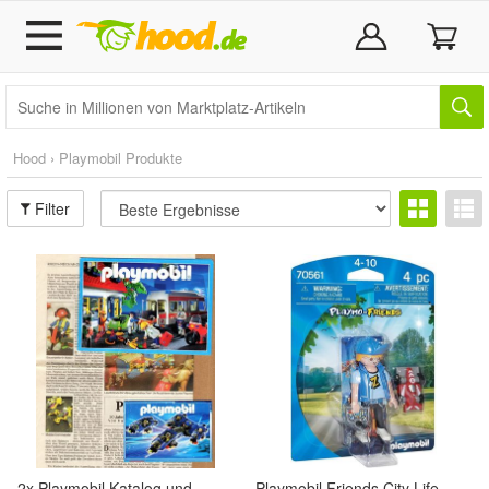
Hood › Playmobil Produkte
Filter
2x Playmobil Katalog und
Playmobil Friends City Life