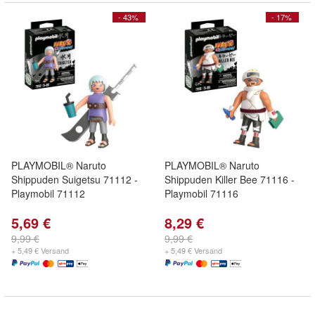
- 43%
- 17%
PLAYMOBIL® Naruto
PLAYMOBIL® Naruto
Shippuden Suigetsu 71112 -
Shippuden Killer Bee 71116 -
Playmobil 71112
Playmobil 71116
5,69 €
8,29 €
9,99 €
9,99 €
+ 5,49 € Versand
+ 5,49 € Versand