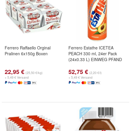
Ferrero Raffaello Orginal
Ferrero Estathe ICETEA
Pralinen 6x150g Boxen
PEACH 330 ml, 24er Pack
(24x0.33 L) EINWEG PFAND
22,95 €
52,75 €
(25,50 €/kg)
(2,20 €/l)
+ 5,49 € Versand
+ 5,49 € Versand