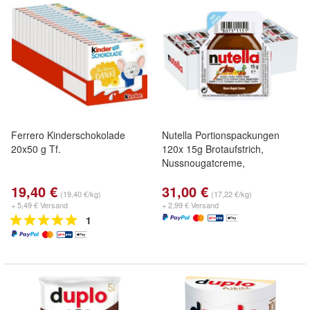
Ferrero Kinderschokolade
Nutella Portionspackungen
20x50 g Tf.
120x 15g Brotaufstrich,
Nussnougatcreme,
19,40 €
31,00 €
(19,40 €/kg)
(17,22 €/kg)
+ 5,49 € Versand
+ 2,99 € Versand
1