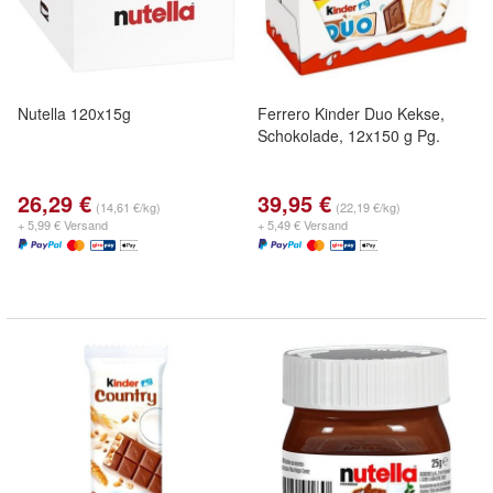
Nutella 120x15g
Ferrero Kinder Duo Kekse,
Schokolade, 12x150 g Pg.
26,29 €
39,95 €
(14,61 €/kg)
(22,19 €/kg)
+ 5,99 € Versand
+ 5,49 € Versand