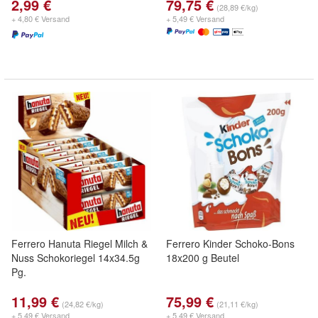
2,99 €
79,75 €
(28,89 €/kg)
+ 4,80 € Versand
+ 5,49 € Versand
Ferrero Hanuta Riegel Milch &
Ferrero Kinder Schoko-Bons
Nuss Schokoriegel 14x34.5g
18x200 g Beutel
Pg.
11,99 €
75,99 €
(24,82 €/kg)
(21,11 €/kg)
+ 5,49 € Versand
+ 5,49 € Versand