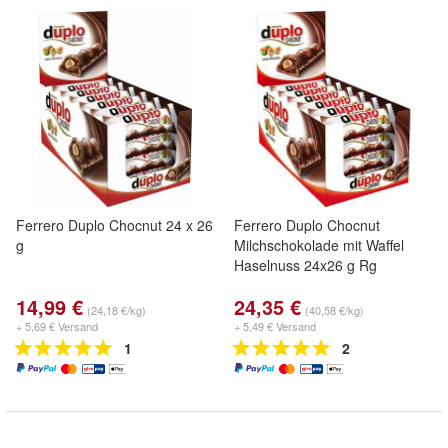
Ferrero Duplo Chocnut 24 x 26
Ferrero Duplo Chocnut
g
Milchschokolade mit Waffel
Haselnuss 24x26 g Rg
14,99 €
24,35 €
(24,18 €/kg)
(40,58 €/kg)
+ 5,69 € Versand
+ 5,49 € Versand
1
2