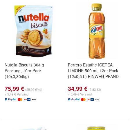
Nutella Biscuits 304 g
Ferrero Estathe ICETEA
Packung, 10er Pack
LIMONE 500 ml, 12er Pack
(10x0,304kg)
(12x0,5 L) EINWEG PFAND
75,99 €
34,99 €
(25,00 €/kg)
(5,83 €/l)
+ 5,49 € Versand
+ 5,49 € Versand