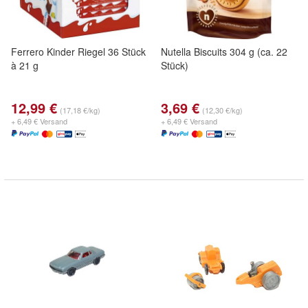
Ferrero Kinder Riegel 36 Stück
Nutella Biscuits 304 g (ca. 22
à 21 g
Stück)
12,99 €
3,69 €
(17,18 €/kg)
(12,30 €/kg)
+ 6,49 € Versand
+ 6,49 € Versand