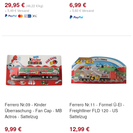
29,95 €
6,99 €
(46,22 €/kg)
+ 5,49 € Versand
+ 5,60 € Versand
Ferrero Nr.09 - Kinder
Ferrero Nr.11 - Formel Ü-EI -
Überraschung - Fan Cap - MB
Freightliner FLD 120 - US
Actros - Sattelzug
Sattelzug
9,99 €
12,99 €