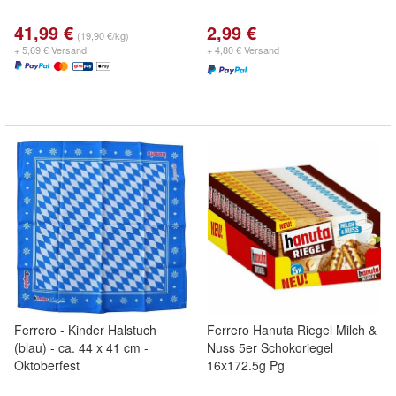
41,99 €
2,99 €
(19,90 €/kg)
+ 5,69 € Versand
+ 4,80 € Versand
Ferrero - Kinder Halstuch
Ferrero Hanuta Riegel Milch &
(blau) - ca. 44 x 41 cm -
Nuss 5er Schokoriegel
Oktoberfest
16x172.5g Pg