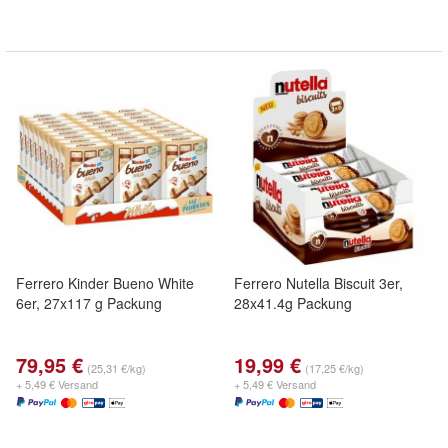
Ferrero Kinder Bueno White
Ferrero Nutella Biscuit 3er,
6er, 27x117 g Packung
28x41.4g Packung
79,95 €
19,99 €
(25,31 €/kg)
(17,25 €/kg)
+ 5,49 € Versand
+ 5,49 € Versand