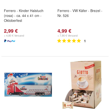
Ferrero - Kinder Halstuch
Ferrero - VW Käfer - Brezel -
(rosa) - ca. 44 x 41 cm -
Nr. 526
Oktoberfest
2,99 €
4,99 €
+ 4,80 € Versand
+ 7,90 € Versand
1