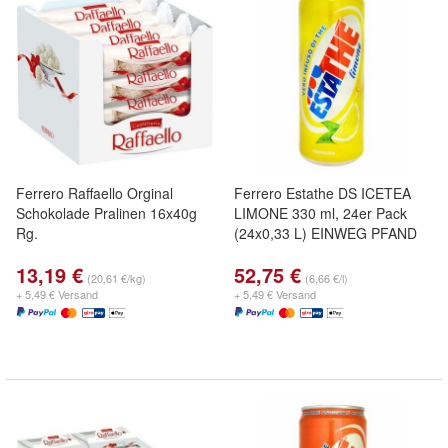
Ferrero Raffaello Orginal
Ferrero Estathe DS ICETEA
Schokolade Pralinen 16x40g
LIMONE 330 ml, 24er Pack
Rg.
(24x0,33 L) EINWEG PFAND
13,19 €
52,75 €
(20,61 €/kg)
(6,66 €/l)
+ 5,49 € Versand
+ 5,49 € Versand