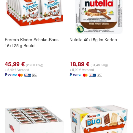
Ferrero Kinder Schoko-Bons
Nutella 40x15g im Karton
16x125 g Beutel
45,99 €
18,89 €
(23,00 €/kg)
(31,48 €/kg)
+ 5,49 € Versand
+ 5,99 € Versand