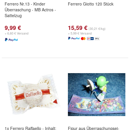
Ferrero Nr.13 - Kinder
Ferrero Giotto 120 Stück
Überraschung - MB Actros -
Sattelzug
9,99 €
15,59 €
(30,21 €/kg)
+ 6,60 € Versand
+ 5,99 € Versand
1x Ferrero Raffaello - Inhalt:
Figur aus Überraschungsei-