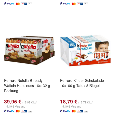
Ferrero Nutella B-ready
Ferrero Kinder Schokolade
Waffeln Haselnuss 16x132 g
10x100 g Tafel/ 8 Riegel
Packung
39,95 €
18,79 €
(18,92 €/kg)
(18,79 €/kg)
+ 5,49 € Versand
+ 5,49 € Versand