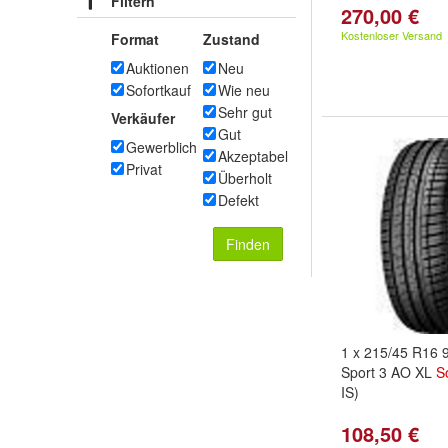
Filtern
270,00 €
Kostenloser Versand
Format
Zustand
Auktionen
Neu
Sofortkauf
Wie neu
Sehr gut
Verkäufer
Gut
Gewerblich
Akzeptabel
Privat
Überholt
Defekt
Finden
1 x 215/45 R16
Sport 3 AO XL
S
IS)
108,50 €