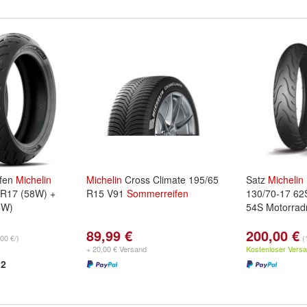
ifen
Michelin
Michelin
Cross Climate 195/65
Satz
Michelin
ZR17 (58W) +
R15 V91
Sommerreifen
130/70-17 62
5W)
54S Motorradr
89,99 €
200,00 €
00 €/)
(
+ 20,00 € Versand
Kostenloser Vers
2