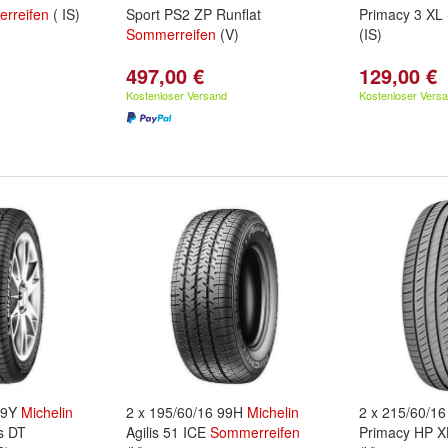
rreifen
( IS)
Sport PS2 ZP Runflat
Primacy 3 XL
Sommerreifen
(V)
(IS)
497,00 €
129,00 €
Kostenloser Versand
Kostenloser Vers
09Y
Michelin
2 x 195/60/16 99H
Michelin
2 x 215/60/1
s DT
Agilis 51 ICE
Sommerreifen
Primacy HP 