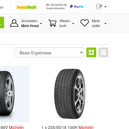
Mit Sicherheit bei
en
Hood einkaufen
Anmelden
Waren-
Merk-
Mein Hood
korb
zettel
7 88V
Michelin
1 x 235/55/18 100H
Michelin