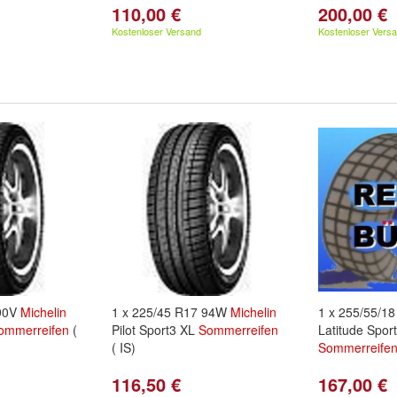
110,00 €
200,00 €
Kostenloser Versand
Kostenloser Vers
 90V
Michelin
1 x 225/45 R17 94W
Michelin
1 x 255/55/1
ommerreifen
(
Pilot Sport3 XL
Sommerreifen
Latitude Spor
( IS)
Sommerreife
116,50 €
167,00 €