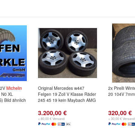
12V
Michelin
Original Mercedes w447
2x Pirelli Win
P N0 XL
Felgen 19 Zoll V Klasse Räder
20 104V 7mm
S) Bild ähnlich
245 45 19 kein Maybach AMG
3.200,00 €
320,00 €
+ 80,00 € Versand
+ 30,00 € Versand