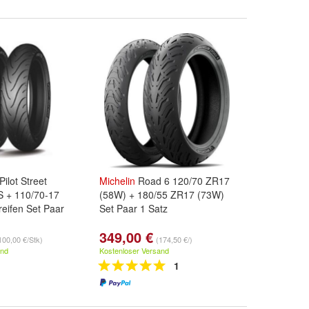
Pilot Street
Michelin
Road 6 120/70 ZR17
S + 110/70-17
(58W) + 180/55 ZR17 (73W)
eifen Set Paar
Set Paar 1 Satz
349,00 €
100,00 €/Stk)
(174,50 €/)
and
Kostenloser Versand
1