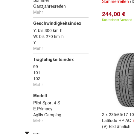
Sommer
Sommerreifen
(I
Ganzjahresreifen
Mehr
244,00 €
Kostenloser Versand
Geschwindigkeitsindex
Y: bis 300 km-h
W: bis 270 km-h
Y
Mehr
Tragfähigkeitsindex
99
101
102
Mehr
Modell
Pilot Sport 4 S
E.Primacy
2 x 235/65/17 1
Agilis Camping
Latitude HP AO
Mehr
(V) Bild ähnlich