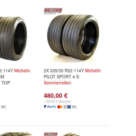
22 114Y
Michelin
2X 325/35 R22 114Y
Michelin
MM
PILOT SPORT 4 S
n
TOP
Sommerreifen
480,00 €
+ 25,00 € Versand