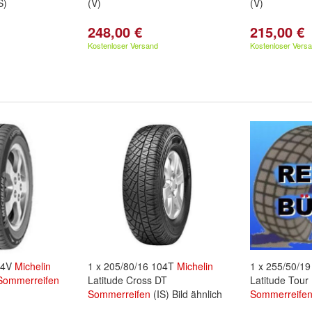
S)
(V)
(V)
248,00 €
215,00 €
Kostenloser Versand
Kostenloser Vers
04V
Michelin
1 x 205/80/16 104T
Michelin
1 x 255/50/1
Sommerreifen
Latitude Cross DT
Latitude Tou
Sommerreifen
(IS) Bild ähnlich
Sommerreife