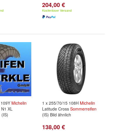
204,00 €
and
Kostenloser Versand
8 109Y
Michelin
1 x 255/70/15 108H
Michelin
t N1 XL
Latitude Cross
Sommerreifen
n
(IS)
(IS) Bild ähnlich
138,00 €