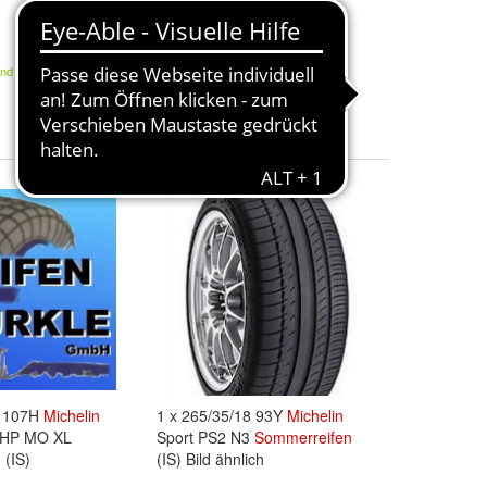
Sommerreifen
(IS)
248,00 €
and
Kostenloser Versand
9 107H
Michelin
1 x 265/35/18 93Y
Michelin
r HP MO XL
Sport PS2 N3
Sommerreifen
n
(IS)
(IS) Bild ähnlich