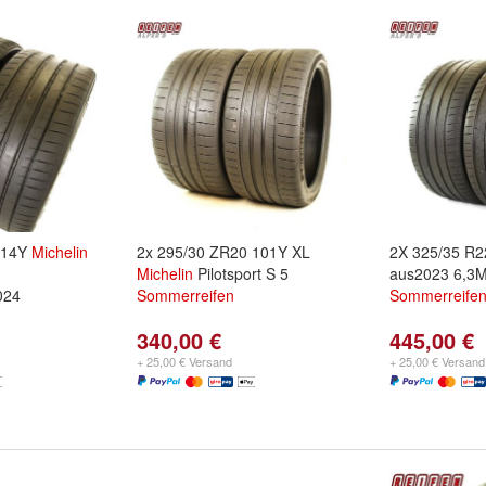
114Y
Michelin
2x 295/30 ZR20 101Y XL
2X 325/35 R
Michelin
Pilotsport S 5
aus2023 6,3
024
Sommerreifen
Sommerreife
340,00 €
445,00 €
+ 25,00 € Versand
+ 25,00 € Versand