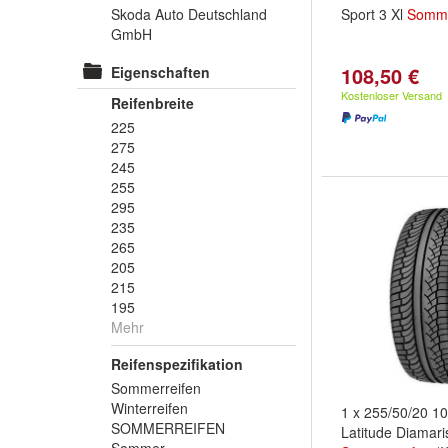
Skoda Auto Deutschland
Sport 3 Xl
Somme
GmbH
108,50 €
Eigenschaften
Kostenloser Versand
Reifenbreite
225
275
245
255
295
235
265
205
215
195
Mehr
Reifenspezifikation
Sommerreifen
Winterreifen
1 x 255/50/20 1
SOMMERREIFEN
Latitude Diamari