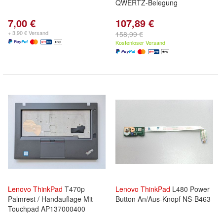
QWERTZ-Belegung
7,00 €
107,89 €
+ 3,90 € Versand
158,99 €
Kostenloser Versand
Lenovo
ThinkPad
T470p
Lenovo
ThinkPad
L480 Power
Palmrest / Handauflage Mit
Button An/Aus-Knopf NS-B463
Touchpad AP137000400