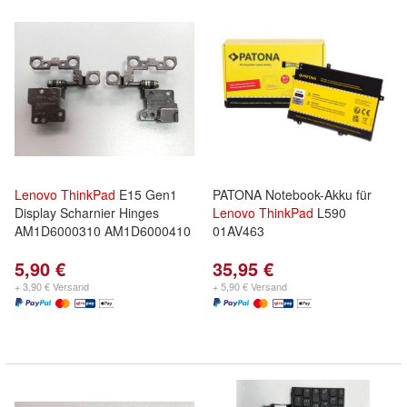
Lenovo
ThinkPad
E15 Gen1
PATONA Notebook-Akku für
Display Scharnier Hinges
Lenovo
ThinkPad
L590
AM1D6000310 AM1D6000410
01AV463
5,90 €
35,95 €
+ 3,90 € Versand
+ 5,90 € Versand