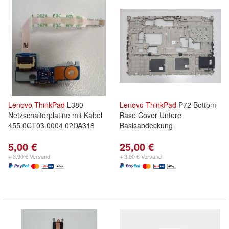
Lenovo
ThinkPad
L380
Lenovo
ThinkPad
P72 Bottom
Netzschalterplatine mit Kabel
Base Cover Untere
455.0CT03.0004 02DA318
Basisabdeckung
5,00 €
25,00 €
+ 3,90 € Versand
+ 3,90 € Versand