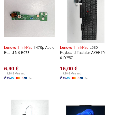
Lenovo
ThinkPad
T470p Audio
Lenovo
ThinkPad
L580
Board NS-B073
Keyboard Tastatur AZERTY
01YP571
6,90 €
15,00 €
+ 3,90 € Versand
+ 3,90 € Versand