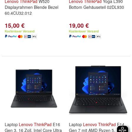
Lenovo
ThinkPad
W520
Lenovo
ThinkPad
Yoga L390
Displayrahmen Blende Bezel
Bottom Gehäuseteil 02DL930
60.4CU32.012
15,00 €
19,00 €
Kostenloser Versand
Kostenloser Versand
Laptop
Lenovo
ThinkPad
E16
Laptop
Lenovo
ThinkPad
E14
Gen 3, 16 Zoll, Intel Core Ultra
Gen 7 mit AMD Ryzen 5, 16