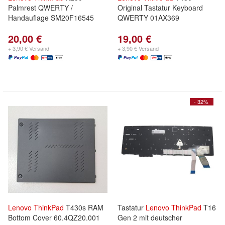
Palmrest QWERTY /
Original Tastatur Keyboard
Handauflage SM20F16545
QWERTY 01AX369
20,00 €
19,00 €
+ 3,90 € Versand
+ 3,90 € Versand
- 32%
Lenovo
ThinkPad
T430s RAM
Tastatur
Lenovo
ThinkPad
T16
Bottom Cover 60.4QZ20.001
Gen 2 mit deutscher