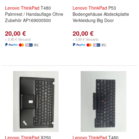
Lenovo
ThinkPad
T480
Lenovo
ThinkPad
P53
Palmrest / Handauflage Ohne
Bodengehäuse Abdeckplatte
Zubehör AP169000500
Verkleidung Big Door
20,00 €
20,00 €
+ 3,90 € Versand
+ 3,90 € Versand
Lenovo
ThinkPad
X250
Lenovo
ThinkPad
T480