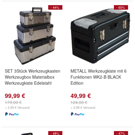
- 44%
- 60%
SET 3Stück Werkzeugkasten
METALL Werkzeugkiste mit 6
Werkzeugbox Materialbox
Funktionen WK2-B BLACK
Werkzeugkiste Edelstahl
Edition
99,99 €
49,99 €
179,00 €
124,00 €
+ 3,99 € Versand
+ 3,99 € Versand
- 48%
- 47%