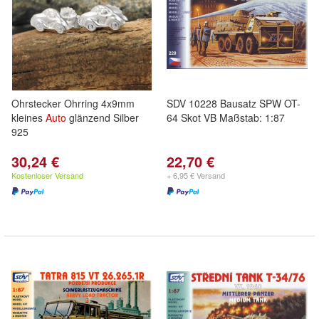
Ohrstecker Ohrring 4x9mm
SDV 10228 Bausatz SPW OT-
kleines
Auto
glänzend Silber
64 Skot VB Maßstab: 1:87
925
30,24 €
22,70 €
Kostenloser Versand
+ 6,95 € Versand