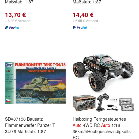
Maßstab: 1:87
Maßstab: 1:87
13,70 €
14,40 €
+ 6,95 € Versand
+ 6,95 € Versand
SDV87156 Bausatz
Haiboxing Ferngesteuertes
Flammenwerfer Panzer T-
Auto
4WD RC
Auto
1:16
34/76 Maßstab: 1:87
36km/hHochgeschwindigkeits
RC