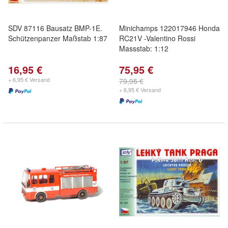
SDV 87116 Bausatz BMP-1E.
Minichamps 122017946 Honda
Schützenpanzer Maßstab 1:87
RC21V -Valentino Rossi
Massstab: 1:12
16,95 €
75,95 €
+ 6,95 € Versand
79,95 €
+ 6,95 € Versand