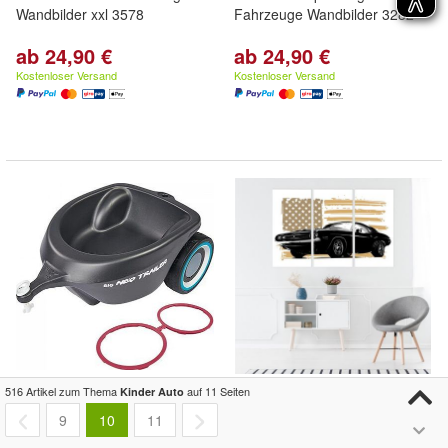
Wandbilder xxl 3578
Fahrzeuge Wandbilder 3282
ab 24,90 €
ab 24,90 €
Kostenloser Versand
Kostenloser Versand
BIG-Bobby-Car Neo Trailer
Leinwand Bilder SET 3-Teilig
516 Artikel zum Thema
auf 11 Seiten
Kinder Auto
Anthrazit - Bobby-Car
Schwarze
Auto
USA Flagge
9
10
11
Anhänger, 3 Liter, für
Kinder
Wandbilder xxl 3467