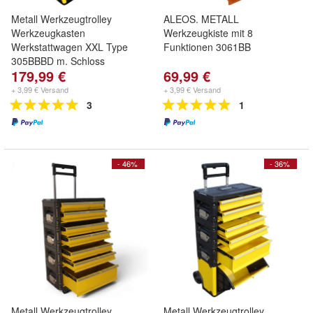
Metall Werkzeugtrolley
ALEOS. METALL
Werkzeugkasten
Werkzeugkiste mit 8
Werkstattwagen XXL Type
Funktionen 3061BB
305BBBD m. Schloss
179,99 €
69,99 €
+ 3,99 € Versand
+ 3,99 € Versand
3
1
- 46%
- 36%
Metall Werkzeugtrolley
Metall Werkzeugtrolley