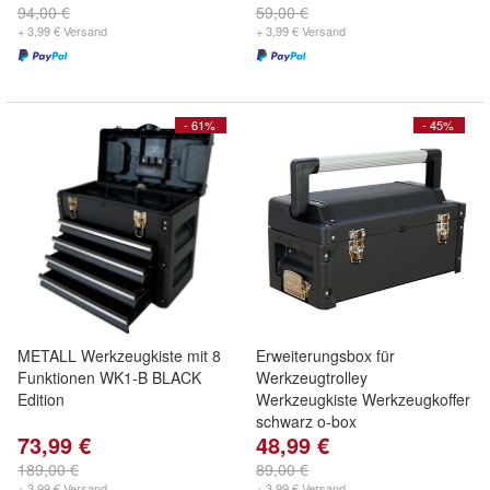
94,00 €
59,00 €
+ 3,99 € Versand
+ 3,99 € Versand
- 61%
- 45%
METALL Werkzeugkiste mit 8
Erweiterungsbox für
Funktionen WK1-B BLACK
Werkzeugtrolley
Edition
Werkzeugkiste Werkzeugkoffer
schwarz o-box
73,99 €
48,99 €
189,00 €
89,00 €
+ 3,99 € Versand
+ 3,99 € Versand