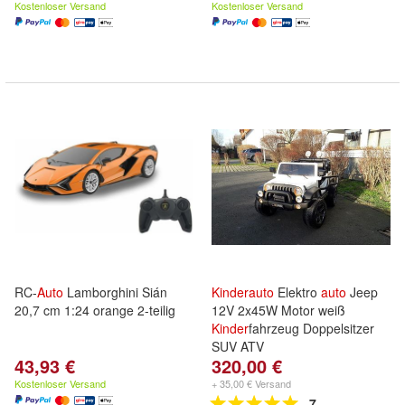
Kostenloser Versand
Kostenloser Versand
RC-
Auto
Lamborghini Sián
Kinder
auto
Elektro
auto
Jeep
20,7 cm 1:24 orange 2-teilig
12V 2x45W Motor weiß
Kinder
fahrzeug Doppelsitzer
SUV ATV
43,93 €
320,00 €
Kostenloser Versand
+ 35,00 € Versand
7