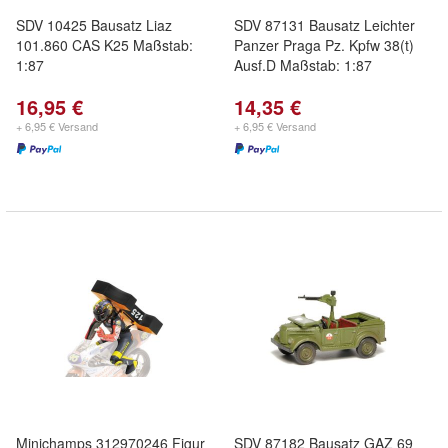
SDV 10425 Bausatz Liaz
SDV 87131 Bausatz Leichter
101.860 CAS K25 Maßstab:
Panzer Praga Pz. Kpfw 38(t)
1:87
Ausf.D Maßstab: 1:87
16,95 €
14,35 €
+ 6,95 € Versand
+ 6,95 € Versand
Minichamps 312970246 Figur
SDV 87182 Bausatz GAZ 69