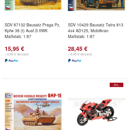
SDV 87132 Bausatz Praga Pz.
SDV 10429 Bausatz Tatra 813
Kpfw 38 (t) Ausf.S IIWK
4x4 AD125, Mobilkran
Maßstab: 1:87
Maßstab: 1:87
15,95 €
28,45 €
+ 6,95 € Versand
+ 6,95 € Versand
- 5%