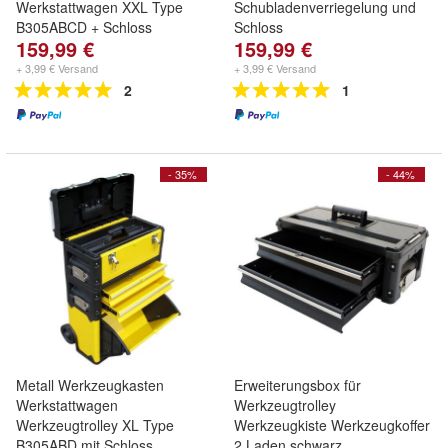
Werkstattwagen XXL Type
Schubladenverriegelung und
B305ABCD + Schloss
Schloss
159,99 €
159,99 €
+ 3,99 € Versand
+ 3,99 € Versand
2
1
- 35%
- 44%
Metall Werkzeugkasten
Erweiterungsbox für
Werkstattwagen
Werkzeugtrolley
Werkzeugtrolley XL Type
Werkzeugkiste Werkzeugkoffer
B305ABD mit Schloss
2 Laden schwarz