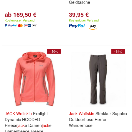
Geldtasche
ab 169,50 €
39,95 €
Kostenloser Versand
Kostenloser Versand
- 30%
- 64%
JACK
Wolfskin
Exolight
Jack
Wolfskin
Strokkur Supplex
Dynamic HOODED
Outdoorhose Herren
Fleece
jack
e Damen
jack
e
Wanderhose
Damenfleece Fleece