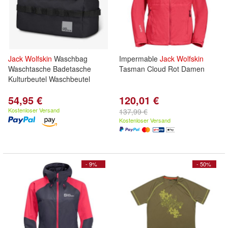
Jack
Wolfskin
Waschbag
Impermable
Jack
Wolfskin
Waschtasche Badetasche
Tasman Cloud Rot Damen
Kulturbeutel Waschbeutel
54,95 €
120,01 €
Kostenloser Versand
137,99 €
Kostenloser Versand
- 9%
- 50%