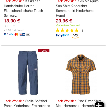
Jack
Wolfskin
Kaskaden
Jack
Wolfskin
Kids Mosquito
Handschuhe Herren
Sun Shirt Kindershirt
Fleecehandschuhe Touch
Sommershirt Kinderhemd
Schwarz
Hemd
18,90 €
29,95 €
Kostenloser Versand
30,00 €
+ 3,90 € Versand
1
- 25%
Jack
Wolfskin
Stella Softshell
Jack
Wolfskin
Pine River Shirt
Pants Kinderhose Freizeithose
Men Herrenshirt Herrenhemd