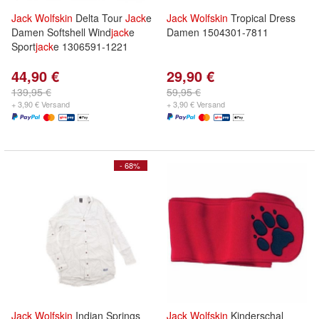
Jack
Wolfskin
Delta Tour
Jack
e
Jack
Wolfskin
Tropical Dress
Damen Softshell Wind
jack
e
Damen 1504301-7811
Sport
jack
e 1306591-1221
44,90 €
29,90 €
139,95 €
59,95 €
+ 3,90 € Versand
+ 3,90 € Versand
- 68%
Jack
Wolfskin
Indian Springs
Jack
Wolfskin
Kinderschal