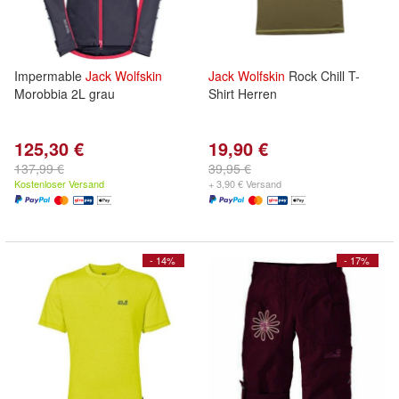
Impermable
Jack
Wolfskin
Jack
Wolfskin
Rock Chill T-
Morobbia 2L grau
Shirt Herren
125,30 €
19,90 €
137,99 €
39,95 €
Kostenloser Versand
+ 3,90 € Versand
- 14%
- 17%