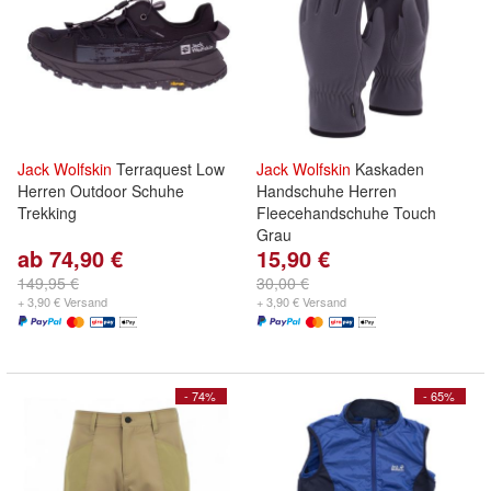
Jack
Wolfskin
Terraquest Low
Jack
Wolfskin
Kaskaden
Herren Outdoor Schuhe
Handschuhe Herren
Trekking
Fleecehandschuhe Touch
Grau
ab 74,90 €
15,90 €
149,95 €
30,00 €
+ 3,90 € Versand
+ 3,90 € Versand
- 74%
- 65%