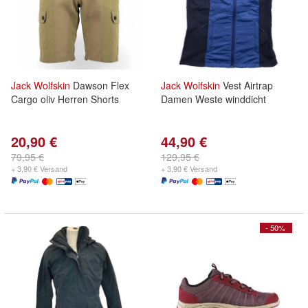
Jack
Wolfskin
Dawson Flex
Jack
Wolfskin
Vest Airtrap
Cargo oliv Herren Shorts
Damen Weste winddicht
20,90 €
44,90 €
79,95 €
129,95 €
+ 3,90 € Versand
+ 3,90 € Versand
- 50%