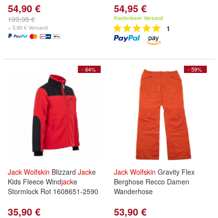
54,90 €
54,95 €
Kostenloser Versand
199,95 €
+ 3,90 € Versand
1
- 64%
- 59%
Jack
Wolfskin
Blizzard
Jack
e
Jack
Wolfskin
Gravity Flex
Kids Fleece Wind
jack
e
Berghose Recco Damen
Stormlock Rot 1608651-2590
Wanderhose
35,90 €
53,90 €