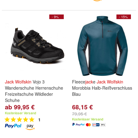
- 9%
- 15%
Jack
Wolfskin
Vojo 3
Fleece
jack
e
Jack
Wolfskin
Wanderschuhe Herrenschuhe
Morobbia Halb-Reißverschluss
Freizeitschuhe Wildleder
Blau
Schuhe
ab 99,95 €
68,15 €
Kostenloser Versand
79,95 €
1
Kostenloser Versand