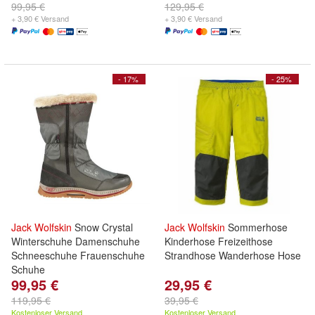
99,95 €
129,95 €
+ 3,90 € Versand
+ 3,90 € Versand
- 17%
- 25%
Jack
Wolfskin
Snow Crystal
Jack
Wolfskin
Sommerhose
Winterschuhe Damenschuhe
Kinderhose Freizeithose
Schneeschuhe Frauenschuhe
Strandhose Wanderhose Hose
Schuhe
99,95 €
29,95 €
119,95 €
39,95 €
Kostenloser Versand
Kostenloser Versand