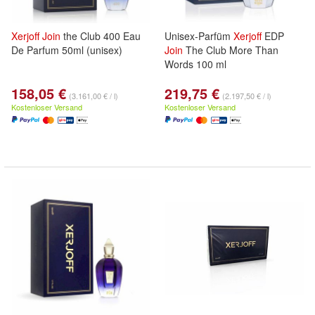
Xerjoff
Join
the Club 400 Eau
Unisex-Parfüm
Xerjoff
EDP
De Parfum 50ml (unisex)
Join
The Club More Than
Words 100 ml
158,05 €
219,75 €
(3.161,00 € / l)
(2.197,50 € / l)
Kostenloser Versand
Kostenloser Versand