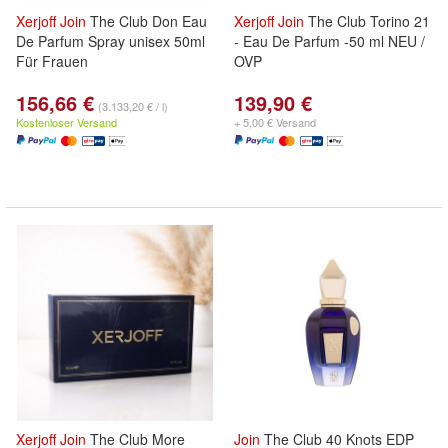
Xerjoff
Join
The Club Don Eau
Xerjoff
Join
The Club Torino 21
De Parfum Spray unisex 50ml
- Eau De Parfum -50 ml NEU /
Für Frauen
OVP
156,66 €
139,90 €
(3.133,20 € / l)
Kostenloser Versand
+ 5,00 € Versand
Xerjoff
Join
The Club More
Join
The Club 40 Knots EDP