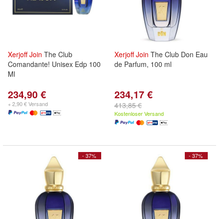
Xerjoff
Join
The Club
Xerjoff
Join
The Club Don Eau
Comandante! Unisex Edp 100
de Parfum, 100 ml
Ml
234,90 €
234,17 €
+ 2,90 € Versand
413,85 €
Kostenloser Versand
- 37%
- 37%