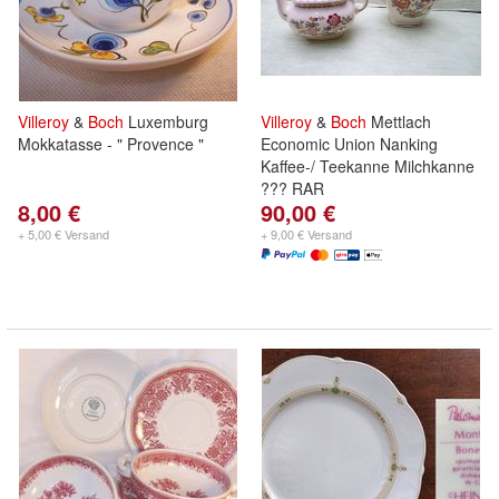
Villeroy
&
Boch
Luxemburg
Villeroy
&
Boch
Mettlach
Mokkatasse - " Provence "
Economic Union Nanking
Kaffee-/ Teekanne Milchkanne
??? RAR
8,00 €
90,00 €
+ 5,00 € Versand
+ 9,00 € Versand