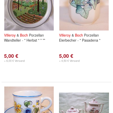
Villeroy
&
Boch
Porzellan
Villeroy
&
Boch
Porzellan
Wandteller - " Herbst " * **
Eierbecher - " Pasadena "
5,00 €
5,00 €
+ 6,00 € Versand
+ 4,50 € Versand