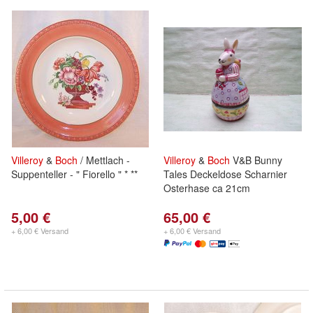
Villeroy
&
Boch
/ Mettlach -
Villeroy
&
Boch
V&B Bunny
Suppenteller - " Fiorello " * **
Tales Deckeldose Scharnier
Osterhase ca 21cm
5,00 €
65,00 €
+ 6,00 € Versand
+ 6,00 € Versand