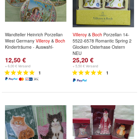
Wandteller Heinrich Porzellan
Villeroy
&
Boch
Porzellan 14-
West Germany
Villeroy
&
Boch
5522-6578 Romantic Spring 2
Kinderträume - Auswahl-
Glocken Osterhase Ostern
NEU
12,50 €
25,20 €
+ 6,00 € Versand
+ 5,50 € Versand
1
1