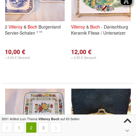
2
Villeroy
&
Boch
Burgenland
Villeroy
&
Boch
- Danischburg
Servier-Schalen * **
Keramik Fliese / Untersetzer
10,00 €
12,00 €
+ 6,00 € Versand
+ 4,50 € Versand
3001 Artikel zum Thema
auf 63 Seiten
Villeroy Boch
1
2
3