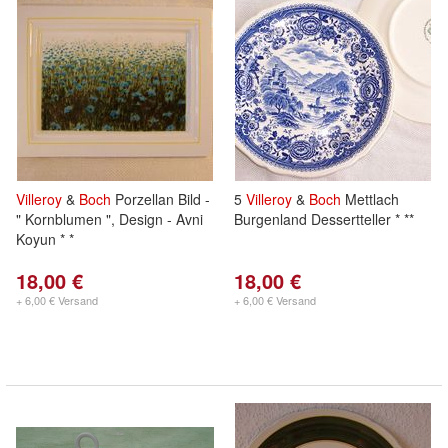
Villeroy
&
Boch
Porzellan Bild -
5
Villeroy
&
Boch
Mettlach
" Kornblumen ", Design - Avni
Burgenland Dessertteller * **
Koyun * *
18,00 €
18,00 €
+ 6,00 € Versand
+ 6,00 € Versand