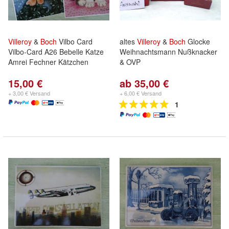
Villeroy
&
Boch
Vilbo Card
altes
Villeroy
&
Boch
Glocke
Vilbo-Card A26 Bebelle Katze
Weihnachtsmann Nußknacker
Amrei Fechner Kätzchen
& OVP
15,00 €
ab 35,00 €
+ 3,00 € Versand
+ 6,00 € Versand
1