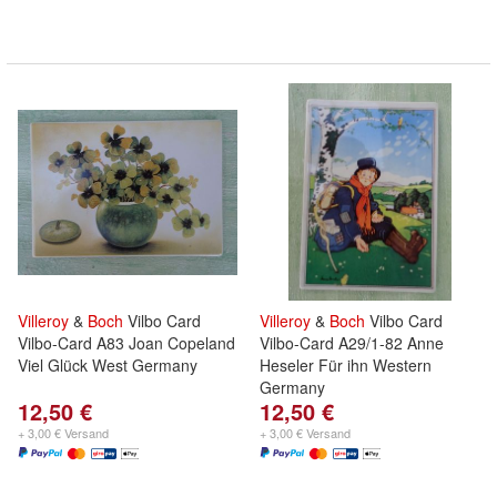
Villeroy
&
Boch
Vilbo Card
Villeroy
&
Boch
Vilbo Card
Vilbo-Card A83 Joan Copeland
Vilbo-Card A29/1-82 Anne
Viel Glück West Germany
Heseler Für ihn Western
Germany
12,50 €
12,50 €
+ 3,00 € Versand
+ 3,00 € Versand