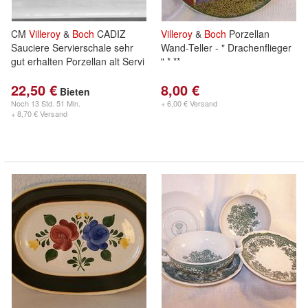
CM
Villeroy
&
Boch
CADIZ
Villeroy
&
Boch
Porzellan
Sauciere Servierschale sehr
Wand-Teller - " Drachenflieger
gut erhalten Porzellan alt Servi
" * **
22,50 €
8,00 €
Bieten
Noch
13 Std. 51 Min.
+ 6,00 € Versand
+ 8,70 € Versand