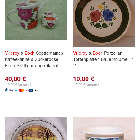
Villeroy
&
Boch
Septfontaines
Villeroy
&
Boch
Porzellan
Kaffeekanne & Zuckerdose
Tortenplatte " Bauernblume " *
Floral kräftig orange lila rot
**
40,00 €
10,00 €
+ 9,00 € Versand
+ 7,00 € Versand