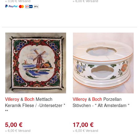
+ 3,00 € Versand
+ 6,00 € Versand
Villeroy
&
Boch
Mettlach
Villeroy
&
Boch
Porzellan
Keramik Fliese / -Untersetzer *
Stövchen - " Alt Amsterdam "
**
5,00 €
17,00 €
+ 6,00 € Versand
+ 6,00 € Versand