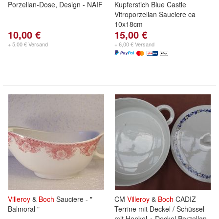
Porzellan-Dose, Design - NAIF
Kupferstich Blue Castle
Vitroporzellan Sauciere ca
10x18cm
10,00 €
15,00 €
+ 5,00 € Versand
+ 6,00 € Versand
Villeroy
&
Boch
Sauciere - "
CM
Villeroy
&
Boch
CADIZ
Balmoral "
Terrine mit Deckel / Schüssel
mit Henkel + Deckel Porzellan