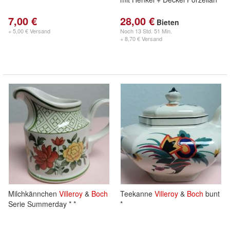
7,00 €
28,00 €
Bieten
+ 5,00 € Versand
Noch
13 Std. 51 Min.
+ 8,70 € Versand
Milchkännchen
Villeroy
&
Boch
Teekanne
Villeroy
&
Boch
bunt
Serie Summerday * *
*