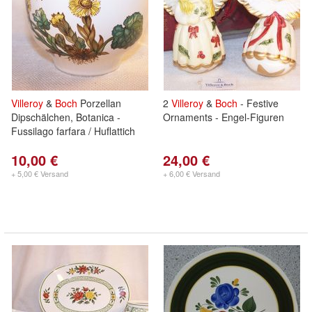
Villeroy
&
Boch
Porzellan
2
Villeroy
&
Boch
- Festive
Dipschälchen, Botanica -
Ornaments - Engel-Figuren
Fussilago farfara / Huflattich
10,00 €
24,00 €
+ 5,00 € Versand
+ 6,00 € Versand