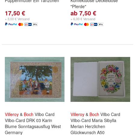
Puppenmutter Ein Tänzchen
Konfektdose Deckeldose
"Pferde"
17,50 €
ab 7,50 €
+ 3,00 € Versand
+ 6,00 € Versand
Villeroy
&
Boch
Vilbo Card
Villeroy
&
Boch
Vilbo Card
Vilbo-Card DRK 03 Karin
Vilbo-Card Maria Sibylla
Blume Sonntagsausflug West
Merian Herzlichen
Germany
Glückwunsch A50