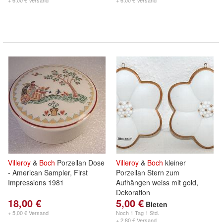
+ 6,00 € Versand
+ 6,00 € Versand
Villeroy
&
Boch
Porzellan Dose
Villeroy
&
Boch
kleiner
- American Sampler, First
Porzellan Stern zum
Impressions 1981
Aufhängen weiss mit gold,
Dekoration
18,00 €
5,00 €
Bieten
+ 5,00 € Versand
Noch
1 Tag 1 Std.
+ 2,80 € Versand