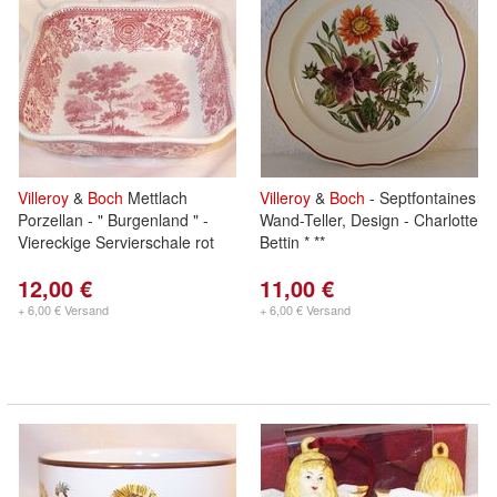
Villeroy
&
Boch
Mettlach
Villeroy
&
Boch
- Septfontaines
Porzellan - " Burgenland " -
Wand-Teller, Design - Charlotte
Viereckige Servierschale rot
Bettin * **
12,00 €
11,00 €
+ 6,00 € Versand
+ 6,00 € Versand