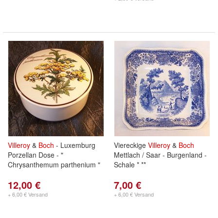
Villeroy
&
Boch
- Luxemburg
Viereckige
Villeroy
&
Boch
Porzellan Dose - "
Mettlach / Saar - Burgenland -
Chrysanthemum parthenium "
Schale * **
12,00 €
7,00 €
+ 6,00 € Versand
+ 6,00 € Versand