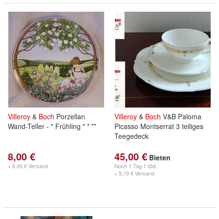
Villeroy
&
Boch
Porzellan
Villeroy
&
Boch
V&B Paloma
Wand-Teller - " Frühling " * **
Picasso Montserrat 3 teiliges
Teegedeck
8,00 €
45,00 €
Bieten
+ 6,00 € Versand
Noch
1 Tag 1 Std.
+ 5,19 € Versand