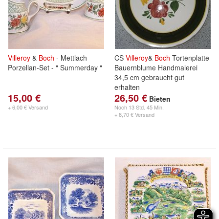
Villeroy
&
Boch
- Mettlach
CS
Villeroy
&
Boch
Tortenplatte
Porzellan-Set - " Summerday "
Bauernblume Handmalerei
34,5 cm gebraucht gut
erhalten
15,00 €
26,50 €
Bieten
+ 6,00 € Versand
Noch
13 Std. 45 Min.
+ 8,70 € Versand