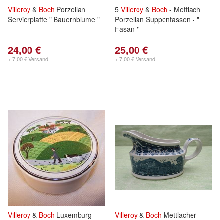
Villeroy
&
Boch
Porzellan
5
Villeroy
&
Boch
- Mettlach
Servierplatte " Bauernblume "
Porzellan Suppentassen - "
Fasan "
24,00 €
25,00 €
+ 7,00 € Versand
+ 7,00 € Versand
Villeroy
&
Boch
Luxemburg
Villeroy
&
Boch
Mettlacher