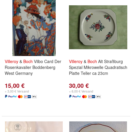
Villeroy
&
Boch
Vilbo Card Der
Villeroy
&
Boch
Alt Straßburg
Rosenkavalier Boddenberg
Spezial Mikrowelle Quadratisch
West Germany
Platte Teller ca 23cm
15,00 €
30,00 €
+ 3,00 € Versand
+ 6,00 € Versand