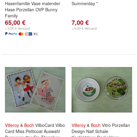
Hasenfamilie Vase malender
Summerday "
Hase Porzellan OVP Bunny
Family
65,00 €
7,00 €
+ 6,00 € Versand
+ 6,00 € Versand
Villeroy
&
Boch
VilboCard Vilbo
Villeroy
&
Boch
Vitro Porzellan
Card Miss Petticoat Auswahl
Design Naif Schale