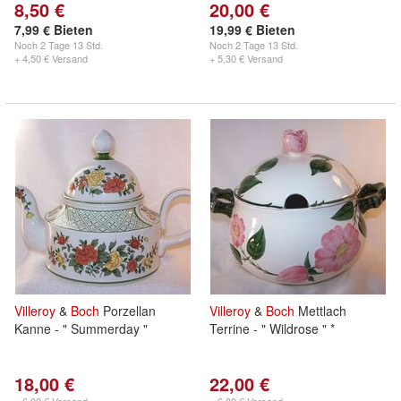
8,50 €
20,00 €
7,99 € Bieten
19,99 € Bieten
Noch
2 Tage 13 Std.
Noch
2 Tage 13 Std.
+ 4,50 € Versand
+ 5,30 € Versand
Villeroy
&
Boch
Porzellan
Villeroy
&
Boch
Mettlach
Kanne - " Summerday "
Terrine - " Wildrose " *
18,00 €
22,00 €