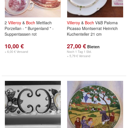
2
Villeroy
&
Boch
Mettlach
Villeroy
&
Boch
V&B Paloma
Porzellan - " Burgenland " -
Picasso Montserrat Heinrich
Suppentassen rot
Kuchenteller 21 cm
10,00 €
27,00 €
Bieten
+ 6,00 € Versand
Noch
1 Tag 1 Std.
+ 5,79 € Versand