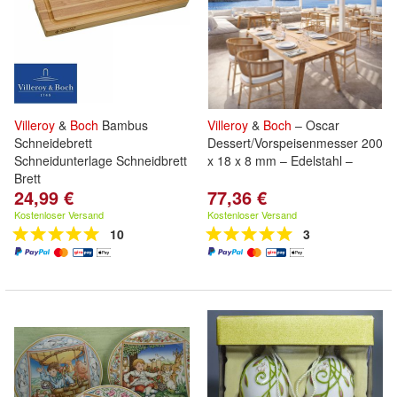
Villeroy
&
Boch
Bambus
Villeroy
&
Boch
– Oscar
Schneidebrett
Dessert/Vorspeisenmesser 200
Schneidunterlage Schneidbrett
x 18 x 8 mm – Edelstahl –
Brett
24,99 €
77,36 €
Kostenloser Versand
Kostenloser Versand
10
3