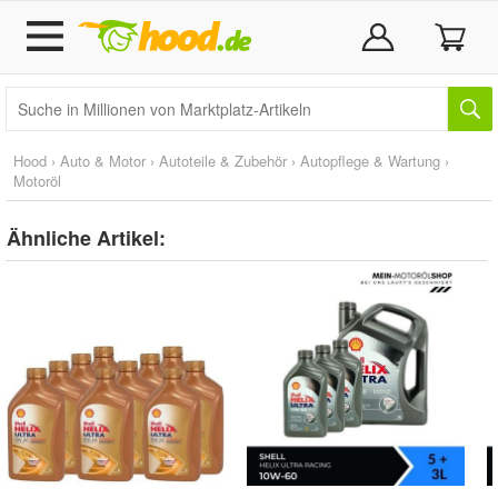
Hood
›
Auto & Motor
›
Autoteile & Zubehör
›
Autopflege & Wartung
›
Motoröl
Ähnliche Artikel: