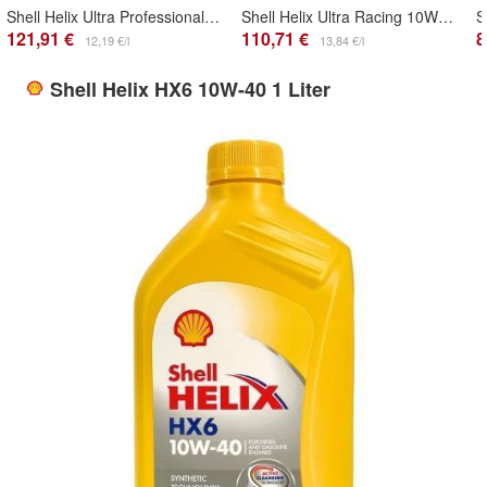
Shell Helix Ultra Professional AV-L 0W-30 10x1 Liter
Shell Helix Ultra Racing 10W-60 5 + 3 Liter
121,91 €
110,71 €
8
12,19 €/l
13,84 €/l
Shell Helix HX6 10W-40 1 Liter