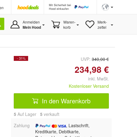
Mit Sicherheit bei
en
Hood einkaufen
Anmelden
Waren-
Merk-
Mein Hood
korb
zettel
- 31%
UVP:
340,00 €
234,98 €
inkl. MwSt.
Kostenloser Versand
In den Warenkorb
5
Auf Lager
5
 verkauft
Zahlung
, Lastschrift,
Kreditkarte, Debitkarte,