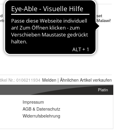
tikel Nr.:
0106211934
Melden
|
Ähnlichen
Artikel verkaufen
Platin
Impressum
AGB
&
Datenschutz
Widerrufsbelehrung