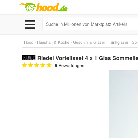
Hood
›
Haushalt & Küche
›
Geschirr & Gläser
›
Trinkgläser
›
Son
Riedel Vorteilsset 4 x 1 Glas Sommel
5
Bewertungen