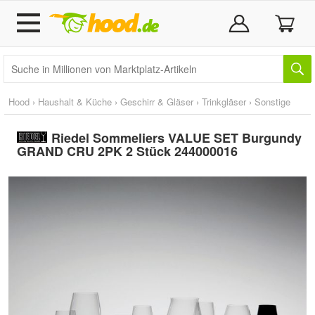
Hood
›
Haushalt & Küche
›
Geschirr & Gläser
›
Trinkgläser
›
Sonstige
Riedel Sommeliers VALUE SET Burgundy
GRAND CRU 2PK 2 Stück 244000016