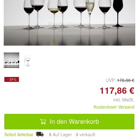
Doppelt antippen zum
vergrößern
- 31%
UVP:
170,00 €
117,86 €
inkl. MwSt.
Kostenloser Versand
In den Warenkorb
Sofort lieferbar
5
Auf Lager
3
 verkauft