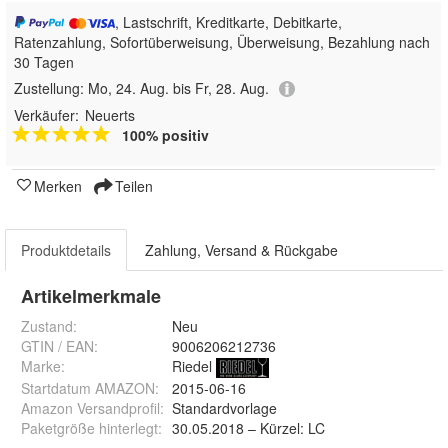
, Lastschrift, Kreditkarte, Debitkarte,
Ratenzahlung, Sofortüberweisung, Überweisung, Bezahlung nach
30 Tagen
Zustellung:
Mo, 24. Aug. bis Fr, 28. Aug.
Verkäufer:
Neuerts
100% positiv
Merken
Teilen
Produktdetails
Zahlung, Versand & Rückgabe
Artikelmerkmale
Zustand:
Neu
GTIN / EAN:
9006206212736
Marke:
Riedel
Startdatum AMAZON
:
2015-06-16
Amazon Versandprofil
:
Standardvorlage
Paketgröße hinterlegt
:
30.05.2018 – Kürzel: LC