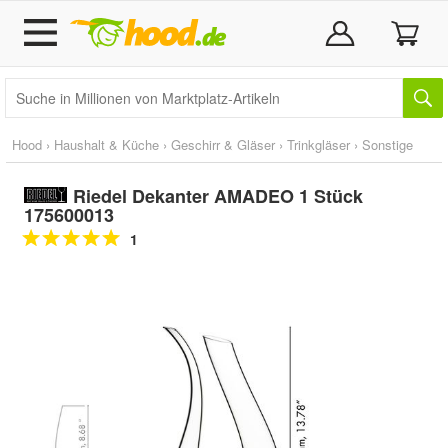
Hood
›
Haushalt & Küche
›
Geschirr & Gläser
›
Trinkgläser
›
Sonstige
Riedel Dekanter AMADEO 1 Stück
175600013
1