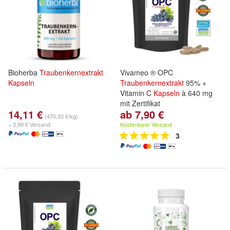
Bioherba
Traubenkernextrakt
Vivameo ® OPC
Kapseln
Traubenkernextrakt
95% +
Vitamin C
Kapseln
à 640 mg
mit Zertifikat
14,11 €
ab 7,90 €
(470,33 €/kg)
+ 3,99 € Versand
Kostenloser Versand
3