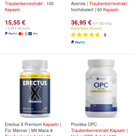
Traubenkernextrakt
- 100
Acerola |
Traubenkernextrakt
Kapseln
hochdosiert | 60
Kapseln
15,55 €
36,95 €
(671,82 €/kg)
+ 3,95 € Versand
Kostenloser Versand
3
Erectus X Premium
Kapseln
|
Provilea OPC
Für Männer | Mit Maca &
Traubenkernextrakt
Kapseln
|