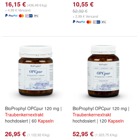
16,15 €
10,55 €
(436,49 €/kg)
+ 4,99 € Versand
52,92 €
+ 2,99 € Versand
BioProphyl OPCpur 120 mg |
BioProphyl OPCpur 120 mg |
Traubenkernextrakt
Traubenkernextrakt
hochdosiert | 60
Kapseln
hochdosiert | 120
Kapseln
26,95 €
52,95 €
(1.122,92 €/kg)
(1.323,75 €/kg)