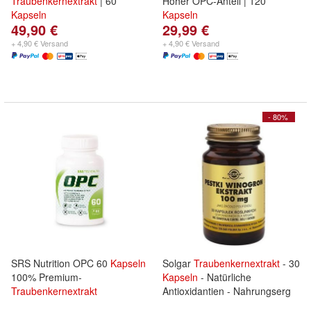
Traubenkernextrakt
| 60
Hoher OPC-Anteil | 120
Kapseln
Kapseln
49,90 €
29,99 €
+ 4,90 € Versand
+ 4,90 € Versand
- 80%
SRS Nutrition OPC 60
Kapseln
Solgar
Traubenkernextrakt
- 30
100% Premium-
Kapseln
- Natürliche
Traubenkernextrakt
Antioxidantien - Nahrungserg